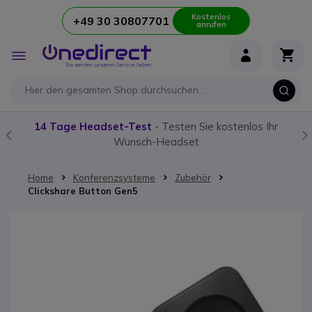
Kostenlos
+49 30 30807701
anrufen
Zum Inhalt springen
Navigation
umschalten
14 Tage Headset-Test
- Testen Sie kostenlos Ihr
Wunsch-Headset
Home
Konferenzsysteme
Zubehör
Clickshare Button Gen5
Zum Ende der Bildgalerie springen