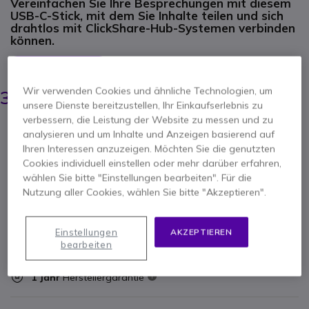
Vereinfachen Sie Ihre Besprechungen mit diesem
USB-C-Stick, mit dem Sie Inhalte teilen und sich
drahtlos mit ClickShare-Hub-Systemen verbinden
können.
ERSPARNIS 8,00 €
349,95 €
Wir verwenden Cookies und ähnliche Technologien, um
341,95 €
-
406,92 €
Inkl. MwSt.
unsere Dienste bereitzustellen, Ihr Einkaufserlebnis zu
verbessern, die Leistung der Website zu messen und zu
Anzahl
analysieren und um Inhalte und Anzeigen basierend auf
IN DEN WARENKORB
Ihren Interessen anzuzeigen. Möchten Sie die genutzten
Cookies individuell einstellen oder mehr darüber erfahren,
ANGEBOT IN 4 STUNDEN
wählen Sie bitte "Einstellungen bearbeiten". Für die
Nutzung aller Cookies, wählen Sie bitte "Akzeptieren".
Nicht lieferbar
5 Produkte im Plattformbestand
Einstellungen
AKZEPTIEREN
Lieferung:
5-7 Tage
bearbeiten
1 Jahr
Herstellergarantie