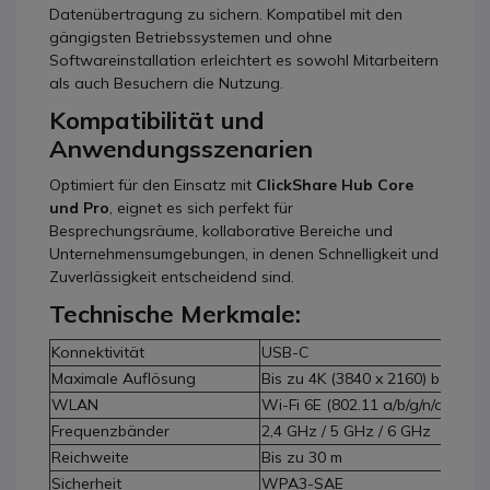
Datenübertragung zu sichern. Kompatibel mit den
gängigsten Betriebssystemen und ohne
Softwareinstallation erleichtert es sowohl Mitarbeitern
als auch Besuchern die Nutzung.
Kompatibilität und
Anwendungsszenarien
Optimiert für den Einsatz mit
ClickShare Hub Core
und Pro
, eignet es sich perfekt für
Besprechungsräume, kollaborative Bereiche und
Unternehmensumgebungen, in denen Schnelligkeit und
Zuverlässigkeit entscheidend sind.
Technische Merkmale:
Konnektivität
USB-C
Maximale Auflösung
Bis zu 4K (3840 x 2160) bei 30 f
WLAN
Wi-Fi 6E (802.11 a/b/g/n/ac/ax)
Frequenzbänder
2,4 GHz / 5 GHz / 6 GHz
Reichweite
Bis zu 30 m
Sicherheit
WPA3-SAE