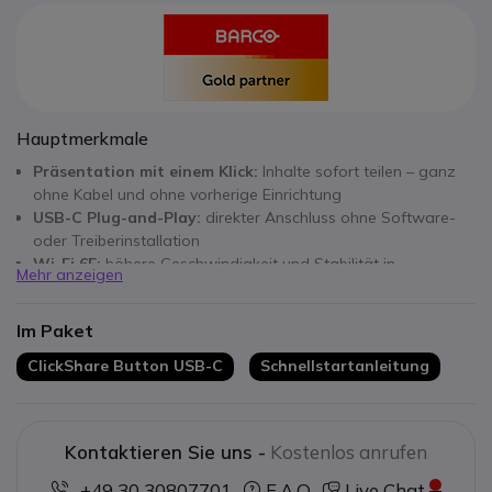
Hauptmerkmale
Präsentation mit einem Klick:
Inhalte sofort teilen – ganz
ohne Kabel und ohne vorherige Einrichtung
USB-C Plug-and-Play:
direkter Anschluss ohne Software-
oder Treiberinstallation
Wi-Fi 6E:
höhere Geschwindigkeit und Stabilität in
Mehr anzeigen
anspruchsvollen Unternehmensumgebungen
4K-Auflösung:
gestochen scharfe Bildqualität für
Im Paket
professionelle Präsentationen
Erweiterte Sicherheit:
WPA3-Verschlüsselung zum Schutz
ClickShare Button USB-C
Schnellstartanleitung
der Kommunikation
Breite Kompatibilität:
funktioniert mit Windows, macOS,
Linux und ChromeOS
Optimiert für ClickShare Hub:
vollständige Integration mit
Kontaktieren Sie uns -
Kostenlos anrufen
Core und Pro
+49 30 30807701
F.A.Q
Live Chat