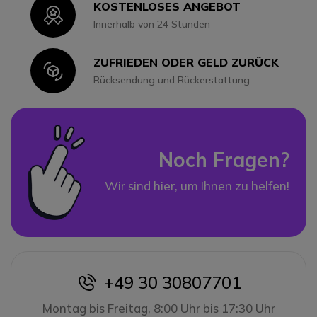
KOSTENLOSES ANGEBOT
Icon
Innerhalb von 24 Stunden
ZUFRIEDEN ODER GELD ZURÜCK
Icon
Rücksendung und Rückerstattung
Noch Fragen?
Wir sind hier, um Ihnen zu helfen!
+49 30 30807701
icon
Montag bis Freitag, 8:00 Uhr bis 17:30 Uhr