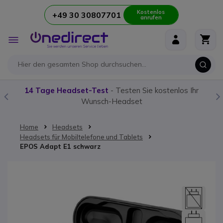
Kostenlos
+49 30 30807701
anrufen
Zum Inhalt springen
Navigation
umschalten
14 Tage Headset-Test
- Testen Sie kostenlos Ihr
Wunsch-Headset
Home
Headsets
Headsets für Mobiltelefone und Tablets
EPOS Adapt E1 schwarz
Zum Ende der Bildgalerie springen