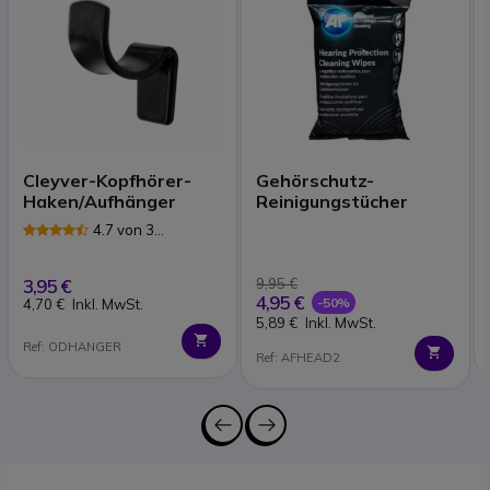
Cleyver-Kopfhörer-
Gehörschutz-
Haken/Aufhänger
Reinigungstücher
4.7 von 3
Rezensionen
3,95 €
9,95 €
4,95 €
-50%
4,70 €
Inkl. MwSt.
5,89 €
Inkl. MwSt.
Ref: ODHANGER
Ref: AFHEAD2