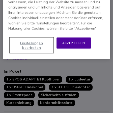
verbessern, die Leistung der Website zu messen und zu
analysieren und um Inhalte und Anzeigen basierend auf
Ihren Interessen anzuzeigen. Möchten Sie die genutzten
Cookies individuell einstellen oder mehr darüber erfahren,
wählen Sie bitte "Einstellungen bearbeiten". Für die
Hauptmerkmale
Nutzung aller Cookies, wählen Sie bitte "Akzeptieren".
Multipoint-Konnektivität und IPX5-Wasserdichtigkeit
Möglichkeit, zwischen Telefon, PC und Tablet zu wechseln
Einstellungen
AKZEPTIEREN
Schnelle Aufladung und 50 Stunden Akkulaufzeit
bearbeiten
EPOSIntelligentFit™: komfortable Passform und akustische
Leistung
Mehr anzeigen
Exzellente Audioqualität für Gespräche und Musik
Hybrid Active Noise Cancellation (ANC)
Im Paket
EPOSIntelligentFit™: komfortabler Sitz und akustische
Leistung.
1 x EPOS ADAPT E1 Kopfhörer
1 x Ladeetui
UC Zertifizierung: Microsoft Teams, Zoom, Google Meet,
1 x USB-C Ladekabel
1 x BTD 900c Adapter
Webex by Cisco
1 x Ersatzpads
Sicherheitsleitfaden
Kurzanleitung
Konformitätsblatt