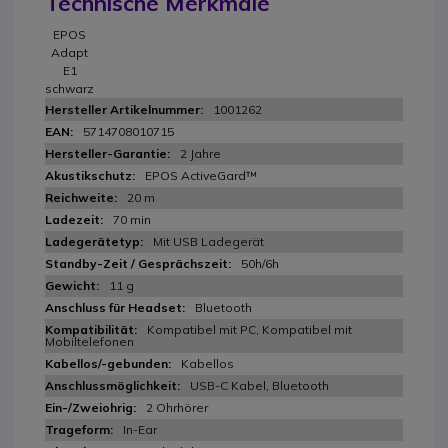
Technische Merkmale
EPOS
Adapt
E1
schwarz
1001262
5714708010715
2 Jahre
EPOS ActiveGard™
20 m
70 min
Mit USB Ladegerät
50h/6h
11 g
Bluetooth
Kompatibel mit PC, Kompatibel mit
Mobiltelefonen
Kabellos
USB-C Kabel, Bluetooth
2 Ohrhörer
In-Ear