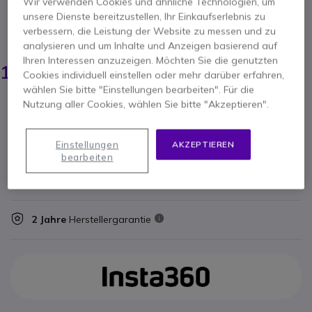
Connect Video Bar oder andere HDMI-Quellen mit
Wir verwenden Cookies und ähnliche Technologien, um
Monitoren oder Aufnahmegeräten.
unsere Dienste bereitzustellen, Ihr Einkaufserlebnis zu
verbessern, die Leistung der Website zu messen und zu
ERSPARNIS 17,00 €
analysieren und um Inhalte und Anzeigen basierend auf
138,55 €
Ihren Interessen anzuzeigen. Möchten Sie die genutzten
121,95 €
Cookies individuell einstellen oder mehr darüber erfahren,
-
145,12 €
Inkl. MwSt.
wählen Sie bitte "Einstellungen bearbeiten". Für die
Anzahl
Nutzung aller Cookies, wählen Sie bitte "Akzeptieren".
IN DEN WARENKORB
Einstellungen
AKZEPTIEREN
ANGEBOT IN 4 STUNDEN
bearbeiten
VERFÜGBARKEIT ANFRAGEN
2 Jahre
Herstellergarantie