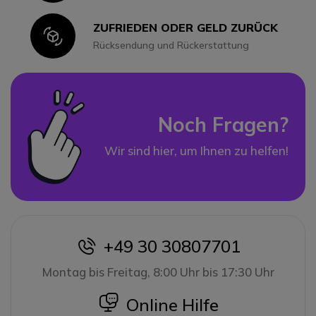
ZUFRIEDEN ODER GELD ZURÜCK
Icon
Rücksendung und Rückerstattung
Noch Fragen?
Wir sind hier, um Ihnen zu helfen!
+49 30 30807701
icon
Montag bis Freitag, 8:00 Uhr bis 17:30 Uhr
icon
Online Hilfe