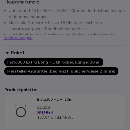
Hauptmerkmale
Unterstützt 4K bei 60 Hz (HDMI 2.0), ideal für hochauflösende
Videoanwendungen
Maximale Datenrate bis zu 18 Gbit/s, zur sicheren
Übertragung ohne Bandbreitenengpässe
Hybridaufbau aus Glasfaser und Kupfer – verbessert die
Mehr anzeigen
Signalstärke über lange Strecken
Unterstützt HDR, für lebendige Bildqualität und dynamischen
Im Paket
Kontrast
Goldbeschichtete Stecker für gute Korrosionsbeständigkeit
Insta360 Extra Long HDMI Kabel, Länge: 30 m
und stabile Verbindung
Hersteller-Garantie (begrenzt, üblicherweise 2 Jahre)
Flexibles Außenmantel-Design, ideal zum Verlegen hinter
Möbeln oder durch Kabelkanäle
Integrierter Signalverstärker (“signal booster”) zur
Produktpalette:
Minimierung von Signalverlust und Latenz
Kompatibilität mit Insta360 Connect sowie anderen HDMI-
Insta360 HDMI 10m
Geräten – vielseitig einsetzbar in Audio-/Video-Setups
92,35 €
89,95 €
107,04 €
Inkl. MwSt.