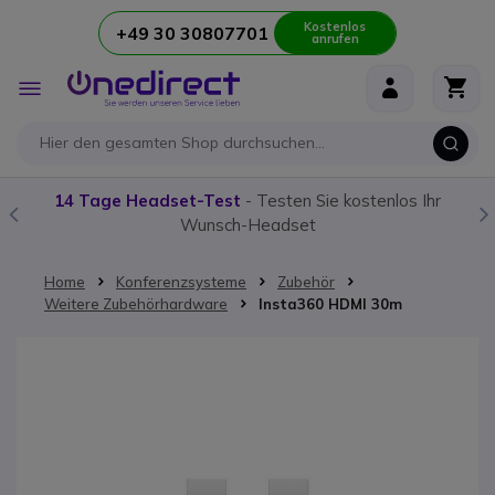
Kostenlos
+49 30 30807701
anrufen
Zum Inhalt springen
Navigation
umschalten
14 Tage Headset-Test
- Testen Sie kostenlos Ihr
Wunsch-Headset
Home
Konferenzsysteme
Zubehör
Weitere Zubehörhardware
Insta360 HDMI 30m
Zum Ende der Bildgalerie springen