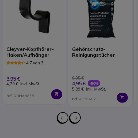
Cleyver-Kopfhörer-
Gehörschutz-
Haken/Aufhänger
Reinigungstücher
4.7 von 3
Rezensionen
3,95 €
9,95 €
4,95 €
-50%
4,70 €
Inkl. MwSt.
5,89 €
Inkl. MwSt.
Ref: ODHANGER
Ref: AFHEAD2