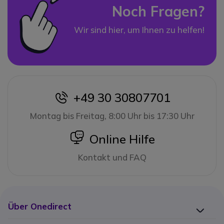
Noch Fragen?
Wir sind hier, um Ihnen zu helfen!
+49 30 30807701
icon
Montag bis Freitag, 8:00 Uhr bis 17:30 Uhr
icon
Online Hilfe
Kontakt und FAQ
Über Onedirect