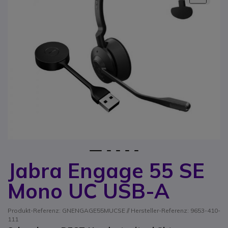
1
2
3
4
5
Jabra Engage 55 SE
Zum Anfang der Bildgalerie springen
Mono UC USB-A
Produkt-Referenz: GNENGAGE55MUCSE // Hersteller-Referenz: 9653-410-
111