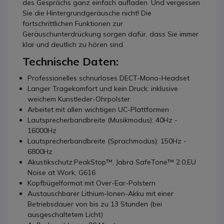
des Gesprächs ganz einfach aufladen. Und vergessen
Sie die Hintergrundgeräusche nicht! Die
fortschrittlichen Funktionen zur
Geräuschunterdrückung sorgen dafür, dass Sie immer
klar und deutlich zu hören sind.
Technische Daten:
Professionelles schnurloses DECT-Mono-Headset
Langer Tragekomfort und kein Druck: inklusive
weichem Kunstleder-Ohrpolster
Arbeitet mit allen wichtigen UC-Plattformen
Lautsprecherbandbreite (Musikmodus): 40Hz -
16000Hz
Lautsprecherbandbreite (Sprachmodus): 150Hz -
6800Hz
Akustikschutz:PeakStop™, Jabra SafeTone™ 2.0,EU
Noise at Work, G616
Kopfbügelformat mit Over-Ear-Polstern
Austauschbarer Lithium-Ionen-Akku mit einer
Betriebsdauer von bis zu 13 Stunden (bei
ausgeschaltetem Licht)