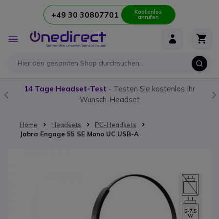
Kostenlos
+49 30 30807701
anrufen
Zum Inhalt springen
Navigation
umschalten
14 Tage Headset-Test
- Testen Sie kostenlos Ihr
Wunsch-Headset
Home
Headsets
PC-Headsets
Jabra Engage 55 SE Mono UC USB-A
Zum Ende der Bildgalerie springen
5-7.5
W