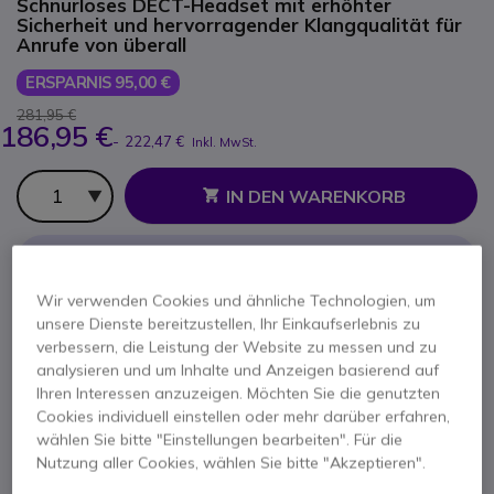
Schnurloses DECT-Headset mit erhöhter
Sicherheit und hervorragender Klangqualität für
Anrufe von überall
ERSPARNIS 95,00 €
281,95 €
186,95 €
-
222,47 €
Inkl. MwSt.
Anzahl
IN DEN WARENKORB
ANGEBOT IN 4 STUNDEN
Wir verwenden Cookies und ähnliche Technologien, um
54 Produkte
auf Lager
Lieferung:
24/48 Std.
unsere Dienste bereitzustellen, Ihr Einkaufserlebnis zu
21 Produkte im Plattformbestand
verbessern, die Leistung der Website zu messen und zu
Lieferung:
5-7 Tage
analysieren und um Inhalte und Anzeigen basierend auf
Ihren Interessen anzuzeigen. Möchten Sie die genutzten
Cookies individuell einstellen oder mehr darüber erfahren,
2 Jahre
Herstellergarantie
wählen Sie bitte "Einstellungen bearbeiten". Für die
Nutzung aller Cookies, wählen Sie bitte "Akzeptieren".