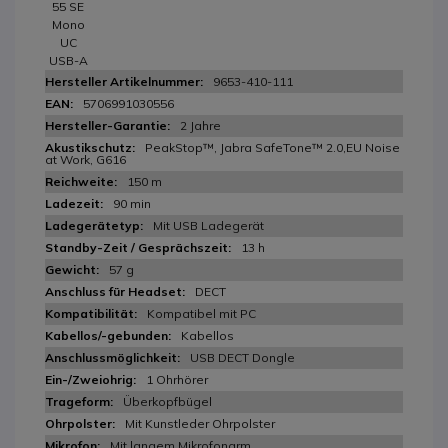
55 SE
Mono
UC
USB-A
9653-410-111
5706991030556
2 Jahre
PeakStop™, Jabra SafeTone™ 2.0,EU Noise
at Work, G616
150 m
90 min
Mit USB Ladegerät
13 h
57 g
DECT
Kompatibel mit PC
Kabellos
USB DECT Dongle
1 Ohrhörer
Überkopfbügel
Mit Kunstleder Ohrpolster
Mit langem Mikrofonarm