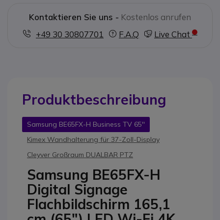
Kontaktieren Sie uns -
Kostenlos anrufen
+49 30 30807701
F.A.Q
Live Chat
Produktbeschreibung
Samsung BE65FX-H Business TV 65''
Kimex Wandhalterung für 37-Zoll-Display
Cleyver Großraum DUALBAR PTZ
Samsung BE65FX-H
Digital Signage
Flachbildschirm 165,1
cm (65") LED Wi-Fi 4K