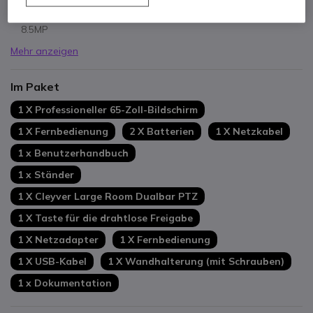
Verwendung: Große Konferenzräume
Doppelte 4K-Kamera: PTZ um 180° drehbar + Weitwinkel
8.5MP
Mehr anzeigen
Im Paket
1 X Professioneller 65-Zoll-Bildschirm
1 X Fernbedienung
2 X Batterien
1 X Netzkabel
1 x Benutzerhandbuch
1 x Ständer
1 X Cleyver Large Room Dualbar PTZ
1 X Taste für die drahtlose Freigabe
1 X Netzadapter
1 X Fernbedienung
1 X USB-Kabel
1 X Wandhalterung (mit Schrauben)
1 x Dokumentation