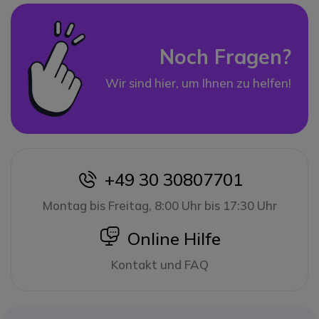
Noch Fragen?
Wir sind hier, um Ihnen zu helfen!
+49 30 30807701
icon
Montag bis Freitag, 8:00 Uhr bis 17:30 Uhr
icon
Online Hilfe
Kontakt und FAQ