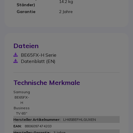
14.2 kg
Ständer)
Garantie
2 Jahre
Dateien
BE65FX-H Serie
Datenblatt (EN)
Technische Merkmale
Samsung
BE65FX-
H
Business
TV 65''
LH65BEFHLGUXEN
8806097474203
3 Jahre