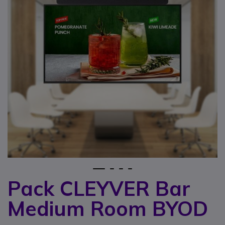
1
2
3
4
Pack CLEYVER Bar
Zum Anfang der Bildgalerie springen
Medium Room BYOD