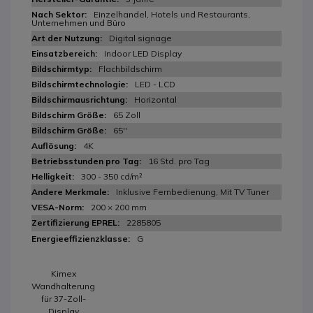
Einzelhandel, Hotels und Restaurants,
Unternehmen und Büro
Digital signage
Indoor LED Display
Flachbildschirm
LED - LCD
Horizontal
65 Zoll
65''
4K
16 Std. pro Tag
300 - 350 cd/m²
Inklusive Fernbedienung, Mit TV Tuner
200 × 200 mm
2285805
G
Kimex
Wandhalterung
für 37-Zoll-
Display