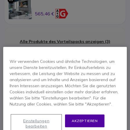
565,46 €
Kimex Wandhalterung für 37-Zoll-Display
Alle Produkte des Vorteilspacks anzeigen (3)
x1
26,14 €
Wir verwenden Cookies und ähnliche Technologien, um
Cleyver Großraum DUALBAR PTZ
Hauptmerkmale
unsere Dienste bereitzustellen, Ihr Einkaufserlebnis zu
verbessern, die Leistung der Website zu messen und zu
x1
Samsung BE65FX-H Business TV 65''
1.212,45 €
analysieren und um Inhalte und Anzeigen basierend auf
Für Digital Signage: 16/7-Betrieb
Ihren Interessen anzuzeigen. Möchten Sie die genutzten
65" 4K UHD Display: klare und aufmerksamkeitsstarke
Cookies individuell einstellen oder mehr darüber erfahren,
Darstellung
wählen Sie bitte "Einstellungen bearbeiten". Für die
Kimex Wandhalterung für 37-Zoll-Display
Nutzung aller Cookies, wählen Sie bitte "Akzeptieren".
Kompatibel mit Bildschirmen von 37" bis 86"
Unterstützt ein Gewicht von bis zu 80 kg
Einstellungen
AKZEPTIEREN
Cleyver Großraum DUALBAR PTZ
bearbeiten