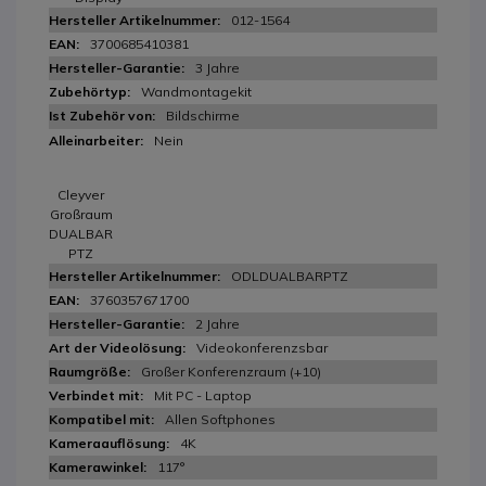
012-1564
3700685410381
3 Jahre
Wandmontagekit
Bildschirme
Nein
Cleyver
Großraum
DUALBAR
PTZ
ODLDUALBARPTZ
3760357671700
2 Jahre
Videokonferenzsbar
Großer Konferenzraum (+10)
Mit PC - Laptop
Allen Softphones
4K
117°