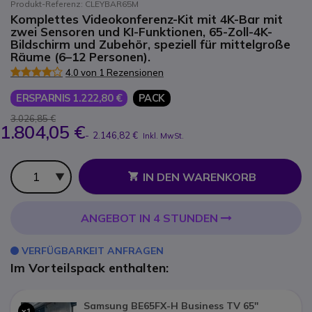
Produkt-Referenz: CLEYBAR65M
Komplettes Videokonferenz-Kit mit 4K-Bar mit
zwei Sensoren und KI-Funktionen, 65-Zoll-4K-
Bildschirm und Zubehör, speziell für mittelgroße
Räume (6–12 Personen).
4.0 von 1 Rezensionen
ERSPARNIS 1.222,80 €
PACK
3.026,85 €
1.804,05 €
-
2.146,82 €
Inkl. MwSt.
Anzahl
IN DEN WARENKORB
ANGEBOT IN 4 STUNDEN
VERFÜGBARKEIT ANFRAGEN
Im Vorteilspack enthalten:
Samsung BE65FX-H Business TV 65''
x1