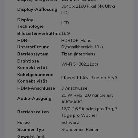
3840 x 2160 Pixel (4K Ultra
Display-Auflösung
HD)
Display-
LED
Technologie
Bildseitenverhältnis
16:9
HDR-
HDR10+ (Hoher
Unterstützung
Dynamikbereich 10+)
Betriebssytem
Tizen (integriert)
Drahtlose
Wi-Fi 5 (802.11ac)
Konnektivität
Kabelgebundene
Ethernet-LAN, Bluetooth 5.3
Konnektivität
HDMI-Anschlüsse
3 Anschlüsse
20 W RMS, 2.0 Kanäle mit
Audio-Ausgang
ARC/eARC
16/7 (16 Stunden pro Tag, 7
Betriebszeiten
Tage pro Woche)
Farbe
Schwarz
Ständer Typ
Ständer mit Beinen
Gewicht (mit