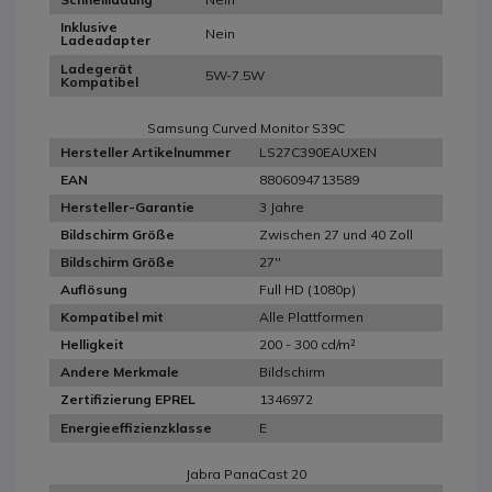
Inklusive
Nein
Ladeadapter
Ladegerät
5W-7.5W
Kompatibel
Samsung Curved Monitor S39C
LS27C390EAUXEN
Hersteller Artikelnummer
8806094713589
EAN
3 Jahre
Hersteller-Garantie
Zwischen 27 und 40 Zoll
Bildschirm Größe
27''
Bildschirm Größe
Full HD (1080p)
Auflösung
Alle Plattformen
Kompatibel mit
200 - 300 cd/m²
Helligkeit
Bildschirm
Andere Merkmale
1346972
Zertifizierung EPREL
E
Energieeffizienzklasse
Jabra PanaCast 20