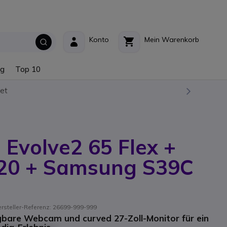
Konto
Mein Warenkorb
ng
Top 10
et
 Evolve2 65 Flex +
20 + Samsung S39C
rsteller-Referenz: 26699-999-999
gbare Webcam und curved 27-Zoll-Monitor für ein