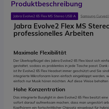
Produktbeschreibung
Jabra Evolve2 65 Flex MS Stereo USB A
Samsung Curved 
Jabra Evolve2 Flex MS Stereo
professionelles Arbeiten
Maximale Flexibilität
Der Überkopfbügel des Jabra Evolve2 65 Flex lässt sich e
gestaltet, sodass es problemlos in jede Tasche passt. Dank 
ist Ihr Evolve2 65 Flex Headset immer geschützt und Sie sind
integrierte Mikrofonarm kann einfach eingeklappt werden, we
einfach nur Musik hören möchten. Auf diese Weise behalten 
Hohe Konzentration
Das integrierte Busylight in dem Evolve2 65 Flex besitzt ei
sofort darauf aufmerksam machen, dass man ungestört arbe
Kopfhörern ein fortschrittlicher Chipsatz eingebaut für hyb