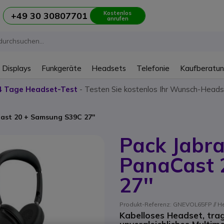
Kostenlos
+49 30 30807701
anrufen
 Displays
Funkgeräte
Headsets
Telefonie
Kaufberatu
4 Tage Headset-Test
- Testen Sie kostenlos Ihr Wunsch-Heads
Cast 20 + Samsung S39C 27''
Pack Jabra
PanaCast 
27''
Produkt-Referenz: GNEVOL65FP // He
Kabelloses Headset, tra