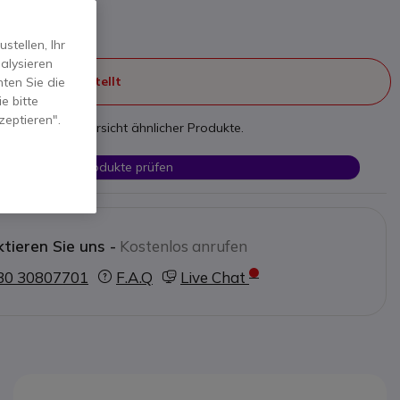
dia-Erlebnis.
en
tellen, Ihr
alysieren
ht mehr hergestellt
ten Sie die
e bitte
zeptieren".
nden Sie eine Übersicht ähnlicher Produkte.
Ähnliche Produkte prüfen
tieren Sie uns -
Kostenlos anrufen
30 30807701
F.A.Q
Live Chat