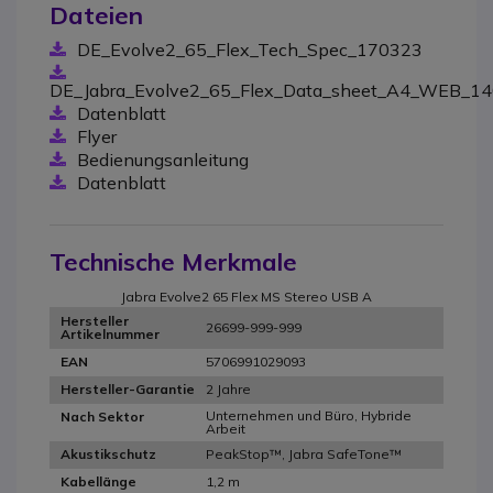
Dateien
DE_Evolve2_65_Flex_Tech_Spec_170323
DE_Jabra_Evolve2_65_Flex_Data_sheet_A4_WEB_1
Datenblatt
Flyer
Bedienungsanleitung
Datenblatt
Technische Merkmale
Jabra Evolve2 65 Flex MS Stereo USB A
Hersteller
26699-999-999
Artikelnummer
5706991029093
EAN
2 Jahre
Hersteller-Garantie
Unternehmen und Büro, Hybride
Nach Sektor
Arbeit
PeakStop™, Jabra SafeTone™
Akustikschutz
1,2 m
Kabellänge