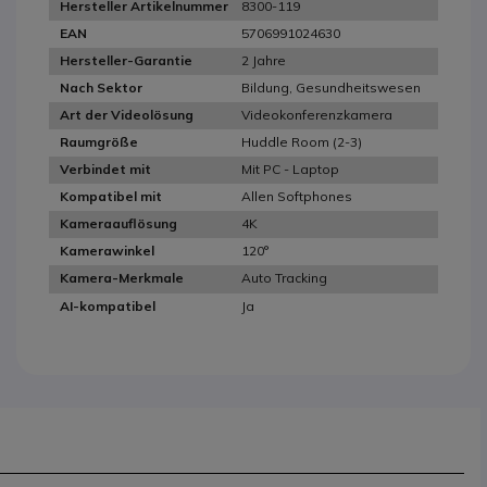
8300-119
Hersteller Artikelnummer
5706991024630
EAN
2 Jahre
Hersteller-Garantie
Bildung, Gesundheitswesen
Nach Sektor
Videokonferenzkamera
Art der Videolösung
Huddle Room (2-3)
Raumgröße
Mit PC - Laptop
Verbindet mit
Allen Softphones
Kompatibel mit
4K
Kameraauflösung
120°
Kamerawinkel
Auto Tracking
Kamera-Merkmale
Ja
AI-kompatibel