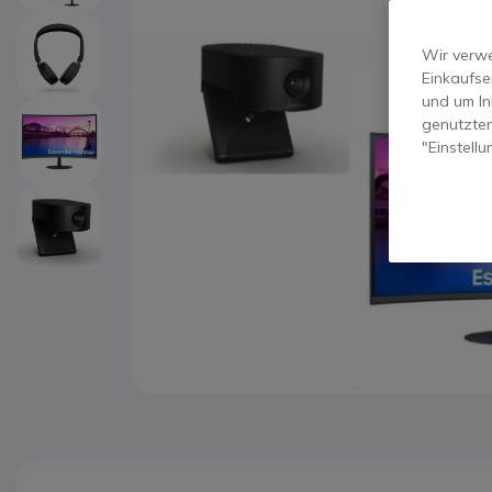
Wir verwe
Einkaufse
und um In
genutzten
"Einstell
Zum Anfang der Bildgalerie springen