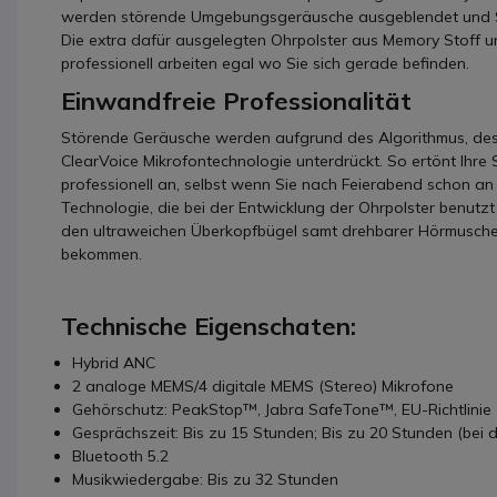
werden störende Umgebungsgeräusche ausgeblendet und Sie
Die extra dafür ausgelegten Ohrpolster aus Memory Stoff u
professionell arbeiten egal wo Sie sich gerade befinden.
Einwandfreie Professionalität
Störende Geräusche werden aufgrund des Algorithmus, des 
ClearVoice Mikrofontechnologie unterdrückt. So ertönt Ihre
professionell an, selbst wenn Sie nach Feierabend schon an
Technologie, die bei der Entwicklung der Ohrpolster benutz
den ultraweichen Überkopfbügel samt drehbarer Hörmusch
bekommen.
Technische Eigenschaten:
Hybrid ANC
2 analoge MEMS/4 digitale MEMS (Stereo) Mikrofone
Gehörschutz: PeakStop™, Jabra SafeTone™, EU-Richtlinie
Gesprächszeit: Bis zu 15 Stunden; Bis zu 20 Stunden (bei 
Bluetooth 5.2
Musikwiedergabe: Bis zu 32 Stunden