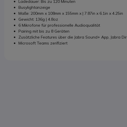
Ladedauer: Bis zu 120 Minuten
Busylightanzeige
Maße: 200mm x 108mm x 155mm x | 7.87in x 6.1in x 4.25in
Gewicht: 136g | 4.8oz
6 Mikrofone für professionelle Audioqualität
Pairing mit bis zu 8 Geräten
Zusätzliche Features über die Jabra Sound+ App, Jabra Di
Microsoft Teams zerifiziert