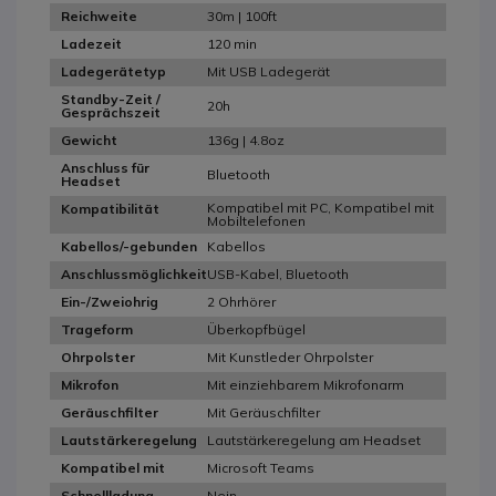
30m | 100ft
Reichweite
120 min
Ladezeit
Mit USB Ladegerät
Ladegerätetyp
Standby-Zeit /
20h
Gesprächszeit
136g | 4.8oz
Gewicht
Anschluss für
Bluetooth
Headset
Kompatibel mit PC, Kompatibel mit
Kompatibilität
Mobiltelefonen
Kabellos
Kabellos/-gebunden
USB-Kabel, Bluetooth
Anschlussmöglichkeit
2 Ohrhörer
Ein-/Zweiohrig
Überkopfbügel
Trageform
Mit Kunstleder Ohrpolster
Ohrpolster
Mit einziehbarem Mikrofonarm
Mikrofon
Mit Geräuschfilter
Geräuschfilter
Lautstärkeregelung am Headset
Lautstärkeregelung
Microsoft Teams
Kompatibel mit
Nein
Schnellladung