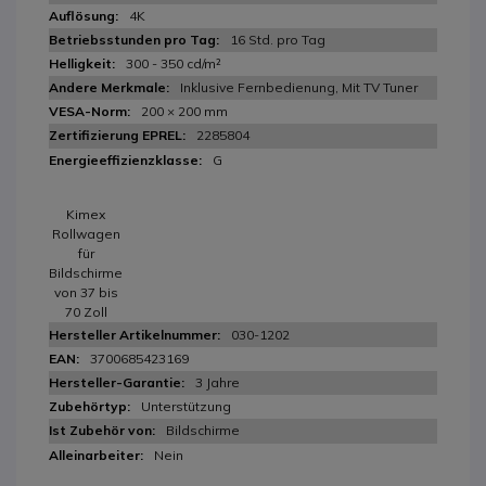
4K
16 Std. pro Tag
300 - 350 cd/m²
Inklusive Fernbedienung, Mit TV Tuner
200 × 200 mm
2285804
G
Kimex
Rollwagen
für
Bildschirme
von 37 bis
70 Zoll
030-1202
3700685423169
3 Jahre
Unterstützung
Bildschirme
Nein