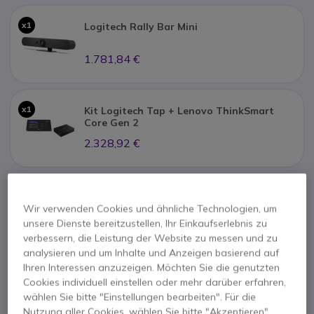
x1
Logitech Rally Bar Mini
1.781,84 €
x1
Kit Logitech Tap + Lenovo ThinkSmart
Core Gen 2
2.328,92 €
Samsung BE55FX-H Business TV 55''
x1
Wir verwenden Cookies und ähnliche Technologien, um
unsere Dienste bereitzustellen, Ihr Einkaufserlebnis zu
411,23 €
verbessern, die Leistung der Website zu messen und zu
analysieren und um Inhalte und Anzeigen basierend auf
Ihren Interessen anzuzeigen. Möchten Sie die genutzten
Cookies individuell einstellen oder mehr darüber erfahren,
x1
Kimex Rollwagen für Bildschirme von 37
bis 70 Zoll
wählen Sie bitte "Einstellungen bearbeiten". Für die
Nutzung aller Cookies, wählen Sie bitte "Akzeptieren".