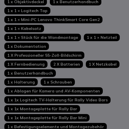
1 x Objektivdeckel
1 x Benutzerhandbuch
1 x 1 × Logitech Tap
1 x 1 × Mini-PC Lenovo ThinkSmart Core Gen2
1 x 1 × Kabelsatz
1 x 1 × Stück für die Wandmontage
1 x 1 × Netzteil
1 x Dokumentation
1 X Professioneller 55-Zoll-Bildschirm
1 X Fernbedienung
2 X Batterien
1 X Netzkabel
1 x Benutzerhandbuch
1 x Halterung
1 x Schrauben
1 x Ablagen für Kamera und AV-Komponenten
1 x 1x Logitech TV-Halterung für Rally Video Bars
1 x 1x Montageplatte für Rally Bar
1 x 1x Montageplatte für Rally Bar Mini
1 x Befestigungselemente und Montagezubehör