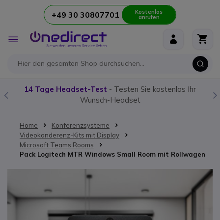
Kostenlos
+49 30 30807701
anrufen
Zum Inhalt springen
Navigation
umschalten
14 Tage Headset-Test
- Testen Sie kostenlos Ihr
Unser
Wunsch-Headset
Home
Konferenzsysteme
Videokonderenz-Kits mit Display
Microsoft Teams Rooms
Pack Logitech MTR Windows Small Room mit Rollwagen
Zum Ende der Bildgalerie springen