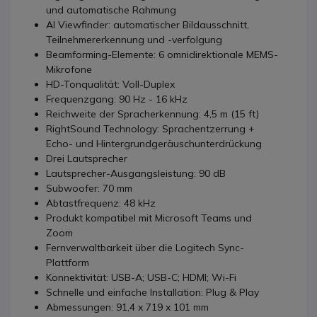
und automatische Rahmung
AI Viewfinder: automatischer Bildausschnitt,
Teilnehmererkennung und -verfolgung
Beamforming-Elemente: 6 omnidirektionale MEMS-
Mikrofone
HD-Tonqualität: Voll-Duplex
Frequenzgang: 90 Hz - 16 kHz
Reichweite der Spracherkennung: 4,5 m (15 ft)
RightSound Technology: Sprachentzerrung +
Echo- und Hintergrundgeräuschunterdrückung
Drei Lautsprecher
Lautsprecher-Ausgangsleistung: 90 dB
Subwoofer: 70 mm
Abtastfrequenz: 48 kHz
Produkt kompatibel mit Microsoft Teams und
Zoom
Fernverwaltbarkeit über die Logitech Sync-
Plattform
Konnektivität: USB-A; USB-C; HDMI; Wi-Fi
Schnelle und einfache Installation: Plug & Play
Abmessungen: 91,4 x 719 x 101 mm