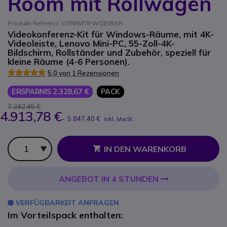
Room mit Rollwagen
Produkt-Referenz: LORBMTIPWQE55SR
Videokonferenz-Kit für Windows-Räume, mit 4K-
Videoleiste, Lenovo Mini-PC, 55-Zoll-4K-
Bildschirm, Rollständer und Zubehör, speziell für
kleine Räume (4-6 Personen).
5.0 von 1 Rezensionen
ERSPARNIS 2.328,67 €
PACK
7.242,45 €
4.913,78 €
-
5.847,40 €
Inkl. MwSt.
Anzahl
IN DEN WARENKORB
ANGEBOT IN 4 STUNDEN
VERFÜGBARKEIT ANFRAGEN
Im Vorteilspack enthalten: