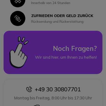
Innerhalb von 24 Stunden
ZUFRIEDEN ODER GELD ZURÜCK
Icon
Rücksendung und Rückerstattung
Noch Fragen?
Wir sind hier, um Ihnen zu helfen!
+49 30 30807701
icon
Montag bis Freitag, 8:00 Uhr bis 17:30 Uhr