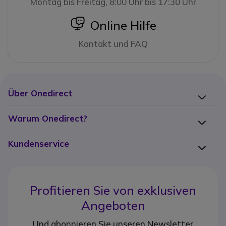
Montag bis Freitag, 8:00 Uhr bis 17:30 Uhr
icon
Online Hilfe
Kontakt und FAQ
Über Onedirect
Warum Onedirect?
Kundenservice
Profitieren Sie von
exklusiven
Angeboten
Und abonnieren Sie unseren Newsletter