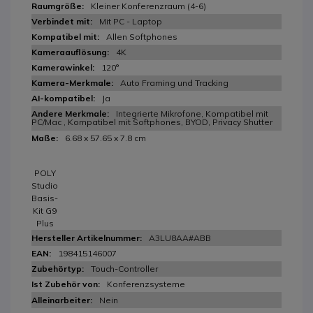
Kleiner Konferenzraum (4-6)
Mit PC - Laptop
Allen Softphones
4K
120°
Auto Framing und Tracking
Ja
Integrierte Mikrofone, Kompatibel mit
PC/Mac , Kompatibel mit Softphones, BYOD, Privacy Shutter
6.68 x 57.65 x 7.8 cm
POLY
Studio
Basis-
Kit G9
Plus
A3LU8AA#ABB
198415146007
Touch-Controller
Konferenzsysteme
Nein