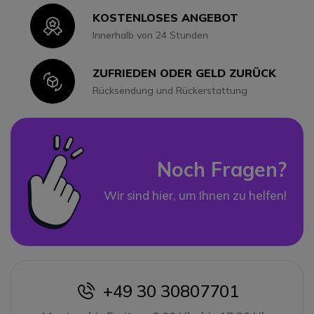
KOSTENLOSES ANGEBOT
Icon
Innerhalb von 24 Stunden
ZUFRIEDEN ODER GELD ZURÜCK
Icon
Rücksendung und Rückerstattung
Noch Fragen?
Wir sind hier, um Ihnen zu helfen!
+49 30 30807701
icon