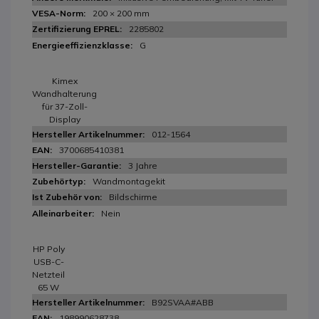
200 × 200 mm
2285802
G
Kimex
Wandhalterung
für 37-Zoll-
Display
012-1564
3700685410381
3 Jahre
Wandmontagekit
Bildschirme
Nein
HP Poly
USB-C-
Netzteil
65 W
B92SVAA#ABB
198990628738