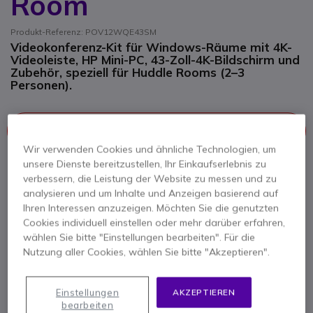
Room
Produkt-Referenz: POV12WQE43SM
Videokonferenz-Kit für Windows-Räume mit 4K-
Videoleiste, HP Mini-PC, 43-Zoll-4K-Bildschirm und
Zubehör, speziell für Huddle Rooms (2–3
Personen).
Dieses Produkt wird nicht mehr hergestellt
Wir verwenden Cookies und ähnliche Technologien, um
unsere Dienste bereitzustellen, Ihr Einkaufserlebnis zu
Hier finden Sie eine Übersicht ähnlicher Produkte.
verbessern, die Leistung der Website zu messen und zu
analysieren und um Inhalte und Anzeigen basierend auf
Ähnliche Produkte prüfen
Ihren Interessen anzuzeigen. Möchten Sie die genutzten
Cookies individuell einstellen oder mehr darüber erfahren,
wählen Sie bitte "Einstellungen bearbeiten". Für die
Kontaktieren Sie uns -
Kostenlos anrufen
Nutzung aller Cookies, wählen Sie bitte "Akzeptieren".
+49 30 30807701
F.A.Q
Live Chat
Einstellungen
AKZEPTIEREN
bearbeiten