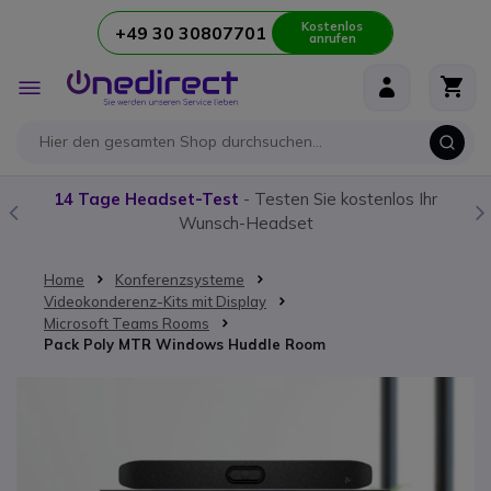
Kostenlos
+49 30 30807701
anrufen
Zum Inhalt springen
Navigation
umschalten
14 Tage Headset-Test
- Testen Sie kostenlos Ihr
Wunsch-Headset
Home
Konferenzsysteme
Videokonderenz-Kits mit Display
Microsoft Teams Rooms
Pack Poly MTR Windows Huddle Room
Zum Ende der Bildgalerie springen