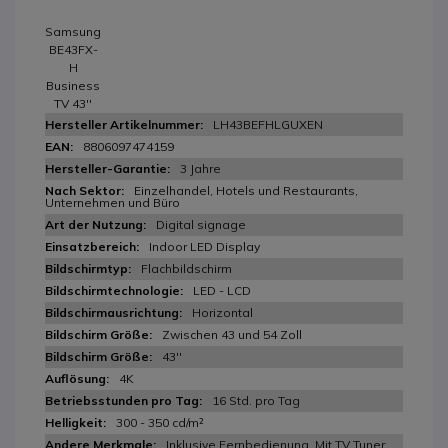
Samsung
BE43FX-
H
Business
TV 43''
LH43BEFHLGUXEN
8806097474159
3 Jahre
Einzelhandel, Hotels und Restaurants,
Unternehmen und Büro
Digital signage
Indoor LED Display
Flachbildschirm
LED - LCD
Horizontal
Zwischen 43 und 54 Zoll
43''
4K
16 Std. pro Tag
300 - 350 cd/m²
Inklusive Fernbedienung, Mit TV Tuner