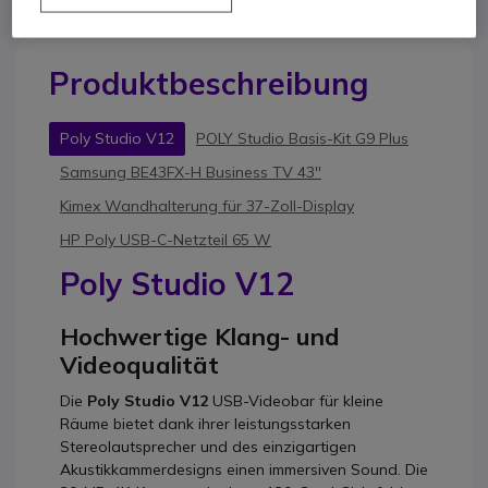
Produktbeschreibung
Poly Studio V12
POLY Studio Basis-Kit G9 Plus
Samsung BE43FX-H Business TV 43''
Kimex Wandhalterung für 37-Zoll-Display
HP Poly USB-C-Netzteil 65 W
Poly Studio V12
Hochwertige Klang- und
Videoqualität
Die
Poly Studio V12
USB-Videobar für kleine
Räume bietet dank ihrer leistungsstarken
Stereolautsprecher und des einzigartigen
Akustikkammerdesigns einen immersiven Sound. Die