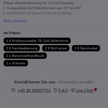
Kimex Wandhalterung für 37-Zoll-Display
Kompatibel mit Bildschirmen von 37" bis 86"
Unterstützt ein Gewicht von bis zu 80 kg
Mehr anzeigen
Im Paket
1 X Professioneller 75-Zoll-Bildschirm
1 X Fernbedienung
2 X Batterien
1 X Netzkabel
1 x Benutzerhandbuch
1 x Ständer
Kontaktieren Sie uns -
Kostenlos anrufen
+49 30 30807701
F.A.Q
Live Chat