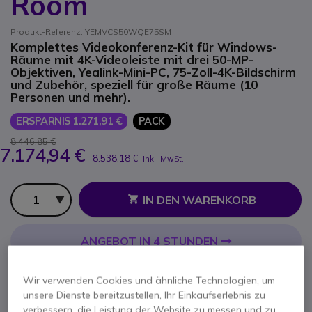
Room
Produkt-Referenz: YEMVCS50WQE75SM
Komplettes Videokonferenz-Kit für Windows-
Räume mit 4K-Videoleiste mit drei 50-MP-
Objektiven, Yealink-Mini-PC, 75-Zoll-4K-Bildschirm
und Zubehör, speziell für große Räume (10
Personen und mehr).
ERSPARNIS 1.271,91 €
PACK
8.446,85 €
7.174,94 €
-
8.538,18 €
Inkl. MwSt.
Anzahl
IN DEN WARENKORB
ANGEBOT IN 4 STUNDEN
VERFÜGBARKEIT ANFRAGEN
Wir verwenden Cookies und ähnliche Technologien, um
Im Vorteilspack enthalten:
unsere Dienste bereitzustellen, Ihr Einkaufserlebnis zu
verbessern, die Leistung der Website zu messen und zu