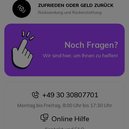
ZUFRIEDEN ODER GELD ZURÜCK
Icon
Rücksendung und Rückerstattung
Noch Fragen?
Wir sind hier, um Ihnen zu helfen!
+49 30 30807701
icon
Montag bis Freitag, 8:00 Uhr bis 17:30 Uhr
icon
Online Hilfe