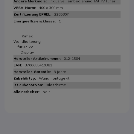
Inklusive Fernbedienung, Mit TV Tuner
400 × 300 mm
2285807
G
Kimex
Wandhalterung
für 37-Zoll-
Display
012-1564
3700685410381
3 Jahre
Wandmontagekit
Bildschirme
Nein