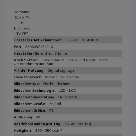
Samsung
BE75FX-
H
Business
TV 75''
LH75BEFHLGUXEN
8806097474210
3 Jahre
Einzelhandel, Hotels und Restaurants,
Unternehmen und Büro
Digital signage
Indoor LED Display
Flachbildschirm
LED - LCD
Horizontal
75 Zoll
75''
4K
16 Std. pro Tag
300 - 350 cd/m²