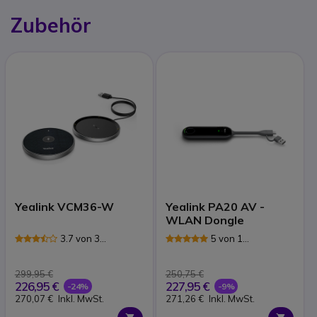
Zubehör
Yealink VCM36-W
Yealink PA20 AV -
WLAN Dongle
3.7 von 3
5 von 1
Rezensionen
Rezensionen
299,95 €
250,75 €
226,95 €
227,95 €
-24%
-9%
270,07 €
Inkl. MwSt.
271,26 €
Inkl. MwSt.