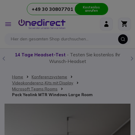
Kostenlos
+49 30 30807701
anrufen
Zum Inhalt springen
Navigation
umschalten
14 Tage Headset-Test
- Testen Sie kostenlos Ihr
Wunsch-Headset
Home
Konferenzsysteme
Videokonderenz-Kits mit Display
Microsoft Teams Rooms
Pack Yealink MTR Windows Large Room
Zum Ende der Bildgalerie springen