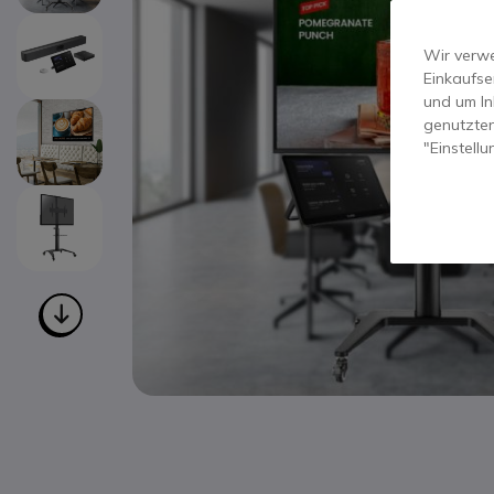
Wir verwe
Einkaufse
und um In
genutzten
"Einstell
Zum Anfang der Bildgalerie springen