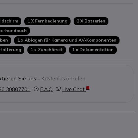
ildschirm
1 X Fernbedienung
2 X Batterien
zerhandbuch
uben
1 x Ablagen für Kamera und AV-Komponenten
-Halterung
1 x Zubehörset
1 x Dokumentation
tieren Sie uns -
Kostenlos anrufen
30 30807701
F.A.Q
Live Chat