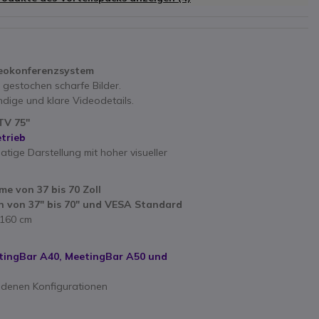
deokonferenzsystem
 gestochen scharfe Bilder.
ndige und klare Videodetails.
V 75''
etrieb
tige Darstellung mit hoher visueller
me von 37 bis 70 Zoll
n von 37" bis 70" und VESA Standard
 160 cm
etingBar A40, MeetingBar A50 und
hiedenen Konfigurationen