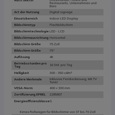
Nach Sektor
Restaurants, Unternehmen und
Büro
Digital signage
Art der Nutzung
Indoor LED Display
Einsatzbereich
Flachbildschirm
Bildschirmtyp
LED - LCD
Bildschirmtechnologie
Horizontal
Bildschirmausrichtung
75 Zoll
Bildschirm Größe
75''
Bildschirm Größe
4K
Auflösung
Betriebsstunden pro
16 Std. pro Tag
Tag
300 - 350 cd/m²
Helligkeit
Inklusive Fernbedienung, Mit TV
Andere Merkmale
Tuner
400 × 300 mm
VESA-Norm
2285807
Zertifizierung EPREL
G
Energieeffizienzklasse
Kimex Rollwagen für Bildschirme von 37 bis 70 Zoll