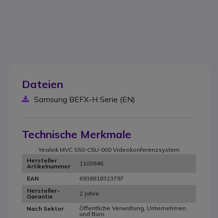
Dateien
Samsung BEFX-H Serie (EN)
Technische Merkmale
Yealink MVC S50-C5U-000 Videokonferenzsystem
Hersteller
1103846
Artikelnummer
6938818323797
EAN
Hersteller-
2 Jahre
Garantie
Öffentliche Verwaltung, Unternehmen
Nach Sektor
und Büro