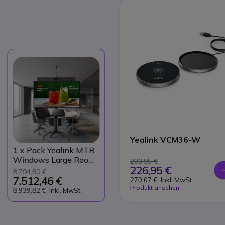
Yealink VCM36-W
1
x Pack Yealink MTR
Windows Large Room
299,95 €
226,95 €
mit Rollwagen
8.794,80 €
7.512,46 €
270,07 €
Inkl. MwSt.
Produkt ansehen
8.939,82 €
Inkl. MwSt.