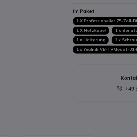
Im Paket
1 X Professioneller 75-Zoll-B
1 X Netzkabel
1 x Benut
1 x Halterung
1 x Schra
1 x Yealink VB-TVMount-01
Kontak
+49 