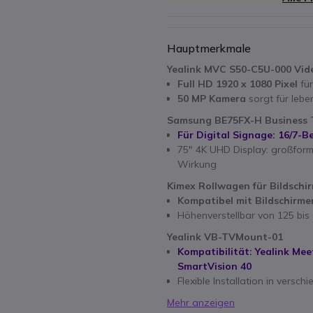
Hauptmerkmale
Yealink MVC S50-C5U-000 Vi
Full HD 1920 x 1080 Pixel
für
50 MP Kamera
sorgt für lebe
Samsung BE75FX-H Business T
Für Digital Signage: 16/7-B
75" 4K UHD Display: großforma
Wirkung
Kimex Rollwagen für Bildschir
Kompatibel
mit Bildschirme
Höhenverstellbar von 125 bis
Yealink VB-TVMount-01
Kompatibilität: Yealink Me
SmartVision 40
Flexible Installation in versc
Mehr anzeigen