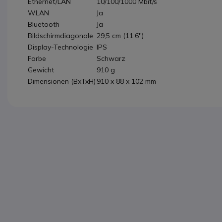
Ethernet/LAN
10/100/1000 Mbit/s
WLAN
Ja
Bluetooth
Ja
Bildschirmdiagonale
29,5 cm (11.6'')
Display-Technologie
IPS
Farbe
Schwarz
Gewicht
910 g
Dimensionen (BxTxH)
910 x 88 x 102 mm