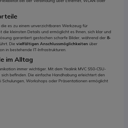
ie Flexibilität bei der Verbindung über Ethernet, WLAN oder
rteile
 die es zu einem unverzichtbaren Werkzeug für
t die kleinsten Details und ermöglicht es Ihnen, sich klar und
ösung garantiert gestochen scharfe Bilder, während der
8-
ührt. Die
vielfältigen Anschlussmöglichkeiten
über
on in bestehende IT-Infrastrukturen.
e im Alltag
nikation immer wichtiger. Mit dem Yealink MVC S50-C5U-
sich befinden. Die einfache Handhabung erleichtert den
Bei Schulungen, Workshops oder Präsentationen ermöglicht