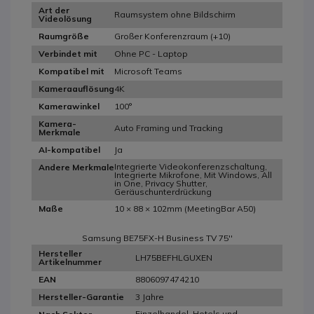
Art der
Raumsystem ohne Bildschirm
Videolösung
Großer Konferenzraum (+10)
Raumgröße
Ohne PC - Laptop
Verbindet mit
Microsoft Teams
Kompatibel mit
4K
Kameraauflösung
100°
Kamerawinkel
Kamera-
Auto Framing und Tracking
Merkmale
Ja
AI-kompatibel
Integrierte Videokonferenzschaltung,
Andere Merkmale
Integrierte Mikrofone, Mit Windows, All
in One, Privacy Shutter,
Geräuschunterdrückung
10 × 88 × 102mm (MeetingBar A50)
Maße
Samsung BE75FX-H Business TV 75''
Hersteller
LH75BEFHLGUXEN
Artikelnummer
8806097474210
EAN
3 Jahre
Hersteller-Garantie
Einzelhandel, Hotels und