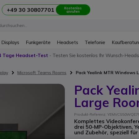
Kostenlos
+49 30 30807701
anrufen
 Displays
Funkgeräte
Headsets
Telefonie
Kaufberatu
4 Tage Headset-Test
- Testen Sie kostenlos Ihr Wunsch-Heads
play
Microsoft Teams Rooms
Pack Yealink MTR Windows 
Pack Yeal
Large Roo
Produkt-Referenz: YEMVCS50WQE7
Komplettes Videokonfere
drei 50-MP-Objektiven, Ye
und Zubehör, speziell f