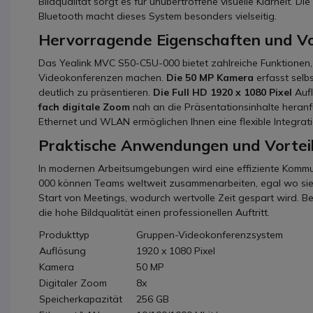
Bildqualität sorgt es für unübertroffene visuelle Klarheit. D
Bluetooth macht dieses System besonders vielseitig.
Hervorragende Eigenschaften und Vo
Das Yealink MVC S50-C5U-000 bietet zahlreiche Funktionen,
Videokonferenzen machen.
Die 50 MP Kamera
erfasst selbs
deutlich zu präsentieren.
Die Full HD 1920 x 1080 Pixel
Aufl
fach digitale Zoom
nah an die Präsentationsinhalte heranf
Ethernet und WLAN ermöglichen Ihnen eine flexible Integrati
Praktische Anwendungen und Vorteil
In modernen Arbeitsumgebungen wird eine effiziente Kommu
000 können Teams weltweit zusammenarbeiten, egal wo sie 
Start von Meetings, wodurch wertvolle Zeit gespart wird. 
die hohe Bildqualität einen professionellen Auftritt.
Produkttyp
Gruppen-Videokonferenzsystem
Auflösung
1920 x 1080 Pixel
Kamera
50 MP
Digitaler Zoom
8x
Speicherkapazität
256 GB