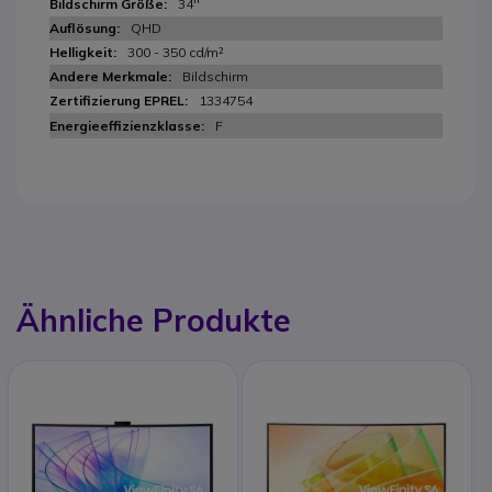
34''
QHD
300 - 350 cd/m²
Bildschirm
1334754
F
Ähnliche Produkte