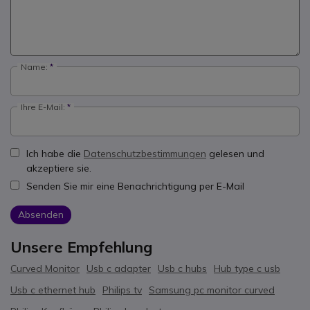
Name:
Ihre E-Mail:
Ich habe die
Datenschutzbestimmungen
gelesen und
akzeptiere sie.
Senden Sie mir eine Benachrichtigung per E-Mail
Absenden
Unsere Empfehlung
Curved Monitor
Usb c adapter
Usb c hubs
Hub type c usb
Usb c ethernet hub
Philips tv
Samsung pc monitor curved