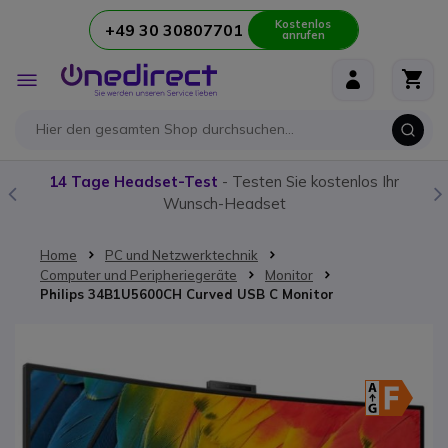
Kostenlos
+49 30 30807701
anrufen
Zum Inhalt springen
Navigation
umschalten
ge Headset-Test
- Testen Sie kostenlos Ihr
Unser
Funkg
Wunsch-Headset
Home
PC und Netzwerktechnik
Computer und Peripheriegeräte
Monitor
Philips 34B1U5600CH Curved USB C Monitor
Zum Ende der Bildgalerie springen