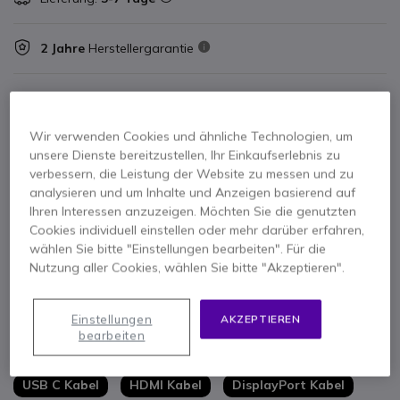
2 Jahre
Herstellergarantie
Wir verwenden Cookies und ähnliche Technologien, um
unsere Dienste bereitzustellen, Ihr Einkaufserlebnis zu
Hauptmerkmale
verbessern, die Leistung der Website zu messen und zu
analysieren und um Inhalte und Anzeigen basierend auf
34 Zoll Curved Display
für immersives Multitasking und
Ihren Interessen anzuzeigen. Möchten Sie die genutzten
bessere Übersicht
Cookies individuell einstellen oder mehr darüber erfahren,
USB C Docking
mit Stromversorgung und Datenübertragung
wählen Sie bitte "Einstellungen bearbeiten". Für die
über ein Kabel
Nutzung aller Cookies, wählen Sie bitte "Akzeptieren".
Integrierte Webcam
mit Mikrofon für professionelle
Mehr anzeigen
Videokonferenzen
UWQHD Auflösung
für gestochen scharfe Inhalte und mehr
Einstellungen
AKZEPTIEREN
Im Paket
Arbeitsfläche
bearbeiten
RJ45 Ethernet Anschluss
für stabile Netzwerkverbindung
Monitor Philips 34B1U5600CH
Standfuß und Basis
direkt über den Monitor
USB C Kabel
HDMI Kabel
DisplayPort Kabel
Ergonomisches Design
mit Höhenverstellung und