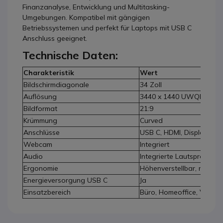
Finanzanalyse, Entwicklung und Multitasking-
Umgebungen. Kompatibel mit gängigen
Betriebssystemen und perfekt für Laptops mit USB C
Anschluss geeignet.
Technische Daten:
Charakteristik
Wert
Bildschirmdiagonale
34 Zoll
Auflösung
3440 x 1440 UWQHD
Bildformat
21:9
Krümmung
Curved
Anschlüsse
USB C, HDMI, DisplayPort
Webcam
Integriert
Audio
Integrierte Lautsprecher 
Ergonomie
Höhenverstellbar, neigba
Energieversorgung USB C
Ja
Einsatzbereich
Büro, Homeoffice, Video