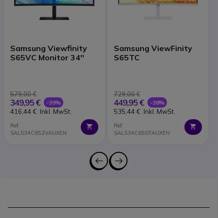
Samsung Viewfinity
Samsung ViewFinity
S65VC Monitor 34''
S65TC
579,00 €
729,00 €
349,95 €
449,95 €
-39%
-38%
416,44 €
Inkl. MwSt.
535,44 €
Inkl. MwSt.
Ref:
Ref:
SALS34C652VAUXEN
SALS34C650TAUXEN