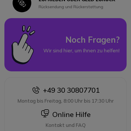
Icon
Rücksendung und Rückerstattung
Noch Fragen?
Wir sind hier, um Ihnen zu helfen!
+49 30 30807701
icon
Montag bis Freitag, 8:00 Uhr bis 17:30 Uhr
icon
Online Hilfe
Kontakt und FAQ