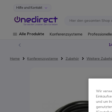
Hilfe und Kontakt
Zum Inhalt springen
Alle Produkte
Konferenzsysteme
Professionelle
1
Home
Konferenzsysteme
Zubehör
Weitere Zubeh
Zum Ende der Bildgalerie springen
Wir verwe
Einkaufse
und um In
genutzten