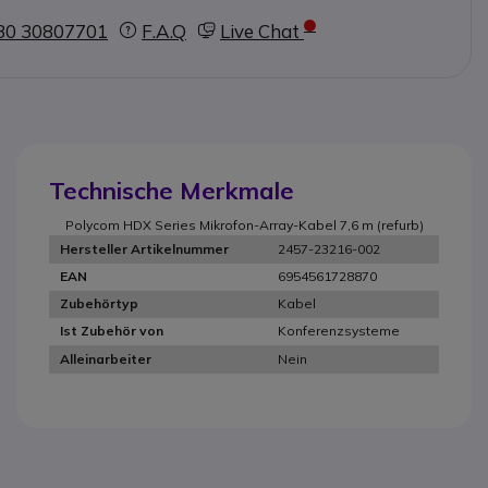
30 30807701
F.A.Q
Live Chat
Technische Merkmale
Polycom HDX Series Mikrofon-Array-Kabel 7,6 m (refurb)
2457-23216-002
Hersteller Artikelnummer
6954561728870
EAN
Kabel
Zubehörtyp
Konferenzsysteme
Ist Zubehör von
Nein
Alleinarbeiter