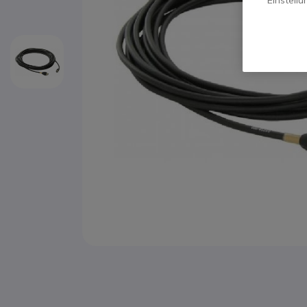
"Einstell
Zum Anfang der Bildgalerie springen