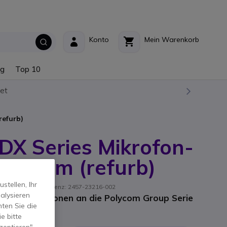
Konto
Mein Warenkorb
ng
Top 10
et
refurb)
DX Series Mikrofon-
l 7,6 m (refurb)
tellen, Ihr
/ Hersteller-Referenz: 2457-23216-002
alysieren
 Tischmikrofonen an die Polycom Group Serie
ten Sie die
e bitte
wSt.