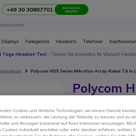
Kostenlos
+49 30 30807701
anrufen
 Displays
Funkgeräte
Headsets
Telefonie
Kaufberatu
4 Tage Headset-Test
- Testen Sie kostenlos Ihr Wunsch-Heads
örhardware
Polycom HDX Series Mikrofon-Array-Kabel 7,6 m (
Polycom H
Array-Kabe
nden Cookies und ähnliche Technologien, um unsere Dienste bereitzus
Produkt-Referenz: POGROUPCABLER /
rlebnis zu verbessern, die Leistung der Website zu messen und zu an
Kabel zum Anschluss von
halte und Anzeigen basierend auf Ihren Interessen anzuzeigen. Möch
19,95 €
 Cookies individuell einstellen oder mehr darüber erfahren, wählen Si
23,74 €
Inkl. M