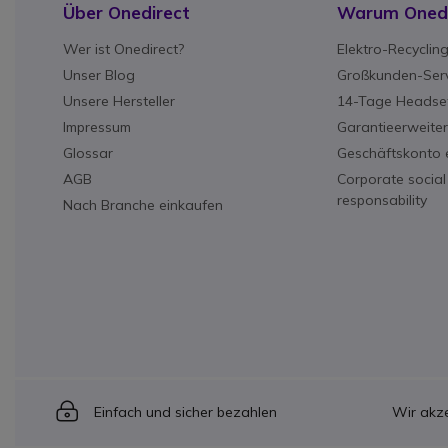
Über Onedirect
Warum Onedi
Wer ist Onedirect?
Elektro-Recyclin
Unser Blog
Großkunden-Serv
Unsere Hersteller
14-Tage Headset
Impressum
Garantieerweite
Glossar
Geschäftskonto e
AGB
Corporate social
responsability
Nach Branche einkaufen
Icon
Einfach und sicher bezahlen
Wir akze