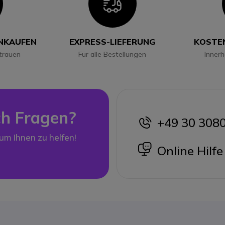
con
Icon
INKAUFEN
EXPRESS-LIEFERUNG
KOSTE
trauen
Für alle Bestellungen
Inner
h Fragen?
+49 30 308
icon
 um Ihnen zu helfen!
icon
Online Hilfe