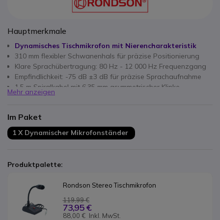
Hauptmerkmale
Dynamisches Tischmikrofon mit Nierencharakteristik
310 mm flexibler Schwanenhals für präzise Positionierung
Klare Sprachübertragung: 80 Hz - 12 000 Hz Frequenzgang
Empfindlichkeit: -75 dB ±3 dB für präzise Sprachaufnahme
1,5 m Spiralkabel mit 6,35 mm asymmetrischer Klinke
Mehr anzeigen
EIN/AUS-Schalter mit Momentan- oder Sperrfunktion
Kompatibel mit den meisten professionellen Audiosystemen
Im Paket
(600 Ω Impedanz)
1 X Dynamischer Mikrofonständer
Produktpalette:
Rondson Stereo Tischmikrofon 
119,99 €
73,95 €
88,00 €
Inkl. MwSt.