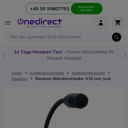
Kostenlos
+49 30 30807701
anrufen
Zum Inhalt springen
Navigation
umschalten
14 Tage Headset-Test
- Testen Sie kostenlos Ihr
Wunsch-Headset
Home
Konferenzsysteme
Audiokonferenzen
Raumton
Rondson Mikrofonständer 6.35 mm Jack
Zum Ende der Bildgalerie springen