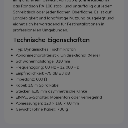
mm)
und einem Gewicht von
730 g (ohne Kabel)
ist
das Rondson PA 100 stabil und unauffällig auf jedem
Schreibtisch oder jeder flachen Oberfläche. Es ist auf
Langlebigkeit und langfristige Nutzung ausgelegt und
eignet sich hervorragend für Festinstallationen in
professionellen Umgebungen.
Technische Eigenschaften
Typ: Dynamisches Tischmikrofon
Abnahmecharakteristik: Unidirektional (Niere)
Schwanenhalslänge: 310 mm
Frequenzgang: 80 Hz - 12 000 Hz
Empfindlichkeit: -75 dB ±3 dB
Impedanz: 600 Ω
Kabel: 1,5 m Spiralkabel
Stecker: 6,35 mm asymmetrische Klinke
EIN/AUS-Schalter: Momentan oder verriegelnd
Abmessungen: 120 × 160 × 60 mm
Gewicht (ohne Kabel): 730 g