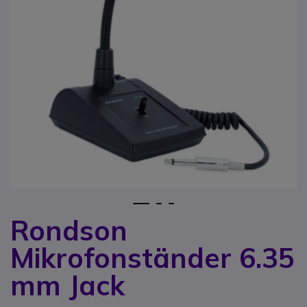
1
2
3
Rondson
Zum Anfang der Bildgalerie springen
Mikrofonständer 6.35
mm Jack