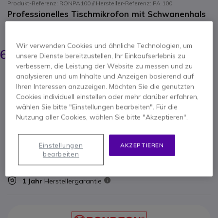
Produkt-Referenz: RONPA100 // Hersteller-Referenz: PA 100
Professionelles Tischmikrofon mit Schwanenhals
ERSPARNIS 22,00 €
89,99 €
Wir verwenden Cookies und ähnliche Technologien, um
67,95 €
unsere Dienste bereitzustellen, Ihr Einkaufserlebnis zu
-
80,86 €
Inkl. MwSt.
verbessern, die Leistung der Website zu messen und zu
Anzahl
analysieren und um Inhalte und Anzeigen basierend auf
IN DEN WARENKORB
Ihren Interessen anzuzeigen. Möchten Sie die genutzten
Cookies individuell einstellen oder mehr darüber erfahren,
wählen Sie bitte "Einstellungen bearbeiten". Für die
ANGEBOT IN 4 STUNDEN
Nutzung aller Cookies, wählen Sie bitte "Akzeptieren".
Nicht lieferbar
51 Produkte im Plattformbestand
Einstellungen
AKZEPTIEREN
Lieferung:
5-7 Tage
bearbeiten
1 Jahr
Herstellergarantie