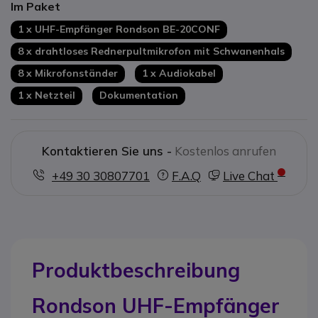
Im Paket
Warnung bei niedrigem Batteriestand
XLR- und Klinkenausgänge
1 x UHF-Empfänger Rondson BE-20CONF
Skalierbar auf bis zu 16 Mikrofone
8 x drahtloses Rednerpultmikrofon mit Schwanenhals
8 x Mikrofonständer
1 x Audiokabel
1 x Netzteil
Dokumentation
Kontaktieren Sie uns -
Kostenlos anrufen
+49 30 30807701
F.A.Q
Live Chat
Produktbeschreibung
Rondson UHF-Empfänger