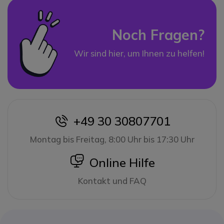
Noch Fragen?
Wir sind hier, um Ihnen zu helfen!
+49 30 30807701
icon
Montag bis Freitag, 8:00 Uhr bis 17:30 Uhr
icon
Online Hilfe
Kontakt und FAQ