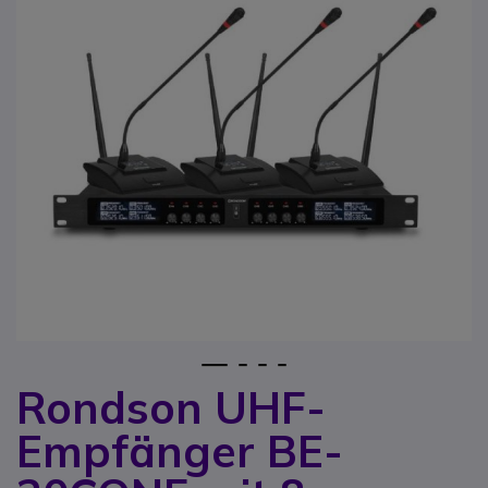
1
2
3
4
Rondson UHF-
Zum Anfang der Bildgalerie springen
Empfänger BE-