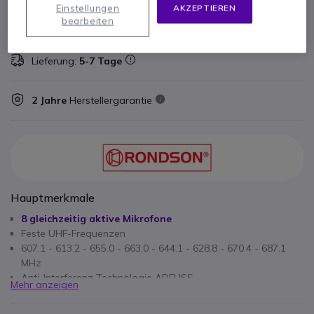
Einstellungen
AKZEPTIEREN
bearbeiten
Nicht lieferbar
99 Produkte im Plattformbestand
Lieferung:
5-7 Tage
2 Jahre
Herstellergarantie
Hauptmerkmale
8 gleichzeitig aktive Mikrofone
Feste UHF-Frequenzen
607.1 - 613.2 - 655.0 - 663.0 - 644.1 - 628.8 - 670.4 - 687.1
MHz
Anti-Interferenz-Technologie ADFHSS
Mehr anzeigen
Reichweite > 45 Meter
Doppelte Übertragung von Basisstation und Mikrofonen