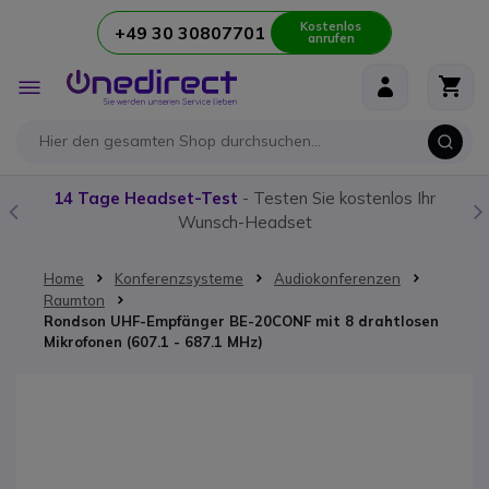
Kostenlos
+49 30 30807701
anrufen
Zum Inhalt springen
Navigation
umschalten
14 Tage Headset-Test
- Testen Sie kostenlos Ihr
Wunsch-Headset
Home
Konferenzsysteme
Audiokonferenzen
Raumton
Rondson UHF-Empfänger BE-20CONF mit 8 drahtlosen
Mikrofonen (607.1 - 687.1 MHz)
Zum Ende der Bildgalerie springen