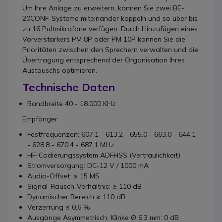
Um Ihre Anlage zu erweitern, können Sie zwei BE-
20CONF-Systeme miteinander koppeln und so über bis
zu 16 Pultmikrofone verfügen. Durch Hinzufügen eines
Vorverstärkers PM 8P oder PM 10P können Sie die
Prioritäten zwischen den Sprechern verwalten und die
Übertragung entsprechend der Organisation Ihres
Austauschs optimieren.
Technische Daten
Bandbreite 40 - 18.000 KHz
Empfänger
Festfrequenzen: 607.1 - 613.2 - 655.0 - 663.0 - 644.1
- 628.8 - 670.4 - 687.1 MHz
HF-Codierungssystem ADFHSS (Vertraulichkeit)
Stromversorgung: DC-12 V / 1000 mA
Audio-Offset: ≤ 15 MS
Signal-Rausch-Verhältnis: ≥ 110 dB
Dynamischer Bereich ≥ 110 dB
Verzerrung ≤ 0,6 %
Ausgänge Asymmetrisch: Klinke Ø 6,3 mm: 0 dB