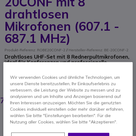
20CONF mit 8
drahtlosen
Mikrofonen (607.1 -
687.1 MHz)
Produkt-Referenz: ROBE20CONF-2 // Hersteller-Referenz: BE-20CONF-2
Drahtloses UHF-Set mit 8 Rednerpultmikrofonen,
ideal für Konferenzen und professionelle
Veranstaltungen
5 von 1 Rezensionen
Wir verwenden Cookies und ähnliche Technologien, um
unsere Dienste bereitzustellen, Ihr Einkaufserlebnis zu
ERSPARNIS 230,00 €
verbessern, die Leistung der Website zu messen und zu
949,95 €
analysieren und um Inhalte und Anzeigen basierend auf
719,95 €
-
856,74 €
Inkl. MwSt.
Ihren Interessen anzuzeigen. Möchten Sie die genutzten
Cookies individuell einstellen oder mehr darüber erfahren,
Anzahl
wählen Sie bitte "Einstellungen bearbeiten". Für die
IN DEN WARENKORB
Nutzung aller Cookies, wählen Sie bitte "Akzeptieren".
ANGEBOT IN 4 STUNDEN