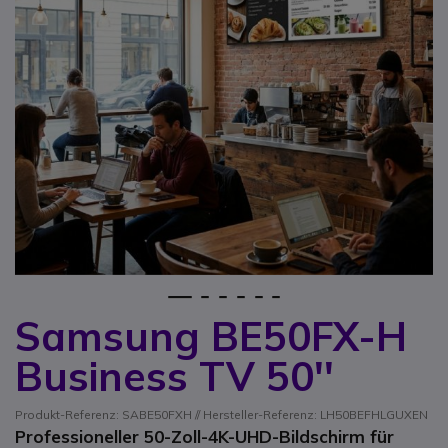
1
2
3
4
5
6
Samsung BE50FX-H
Zum Anfang der Bildgalerie springen
Business TV 50''
Produkt-Referenz: SABE50FXH // Hersteller-Referenz: LH50BEFHLGUXEN
Professioneller 50-Zoll-4K-UHD-Bildschirm für