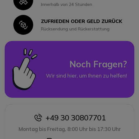
Icon
Innerhalb von 24 Stunden
ZUFRIEDEN ODER GELD ZURÜCK
Icon
Rücksendung und Rückerstattung
Noch Fragen?
Wir sind hier, um Ihnen zu helfen!
+49 30 30807701
icon
Montag bis Freitag, 8:00 Uhr bis 17:30 Uhr