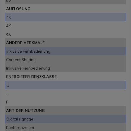
50''
AUFLÖSUNG
4K
4K
4K
ANDERE MERKMALE
Inklusive Fernbedienung
Content Sharing
Inklusive Fernbedienung
ENERGIEEFFIZIENZKLASSE
G
--
F
ART DER NUTZUNG
Digital signage
Konferenzraum