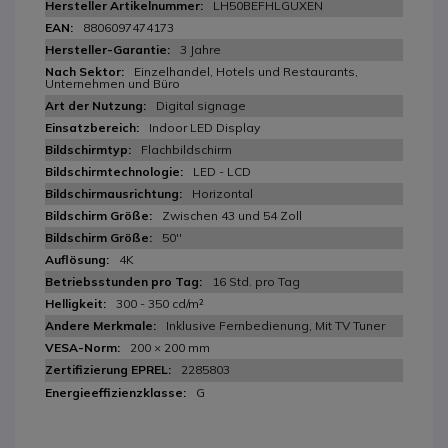
LH50BEFHLGUXEN
8806097474173
3 Jahre
Einzelhandel, Hotels und Restaurants,
Unternehmen und Büro
Digital signage
Indoor LED Display
Flachbildschirm
LED - LCD
Horizontal
Zwischen 43 und 54 Zoll
50''
4K
16 Std. pro Tag
300 - 350 cd/m²
Inklusive Fernbedienung, Mit TV Tuner
200 × 200 mm
2285803
G