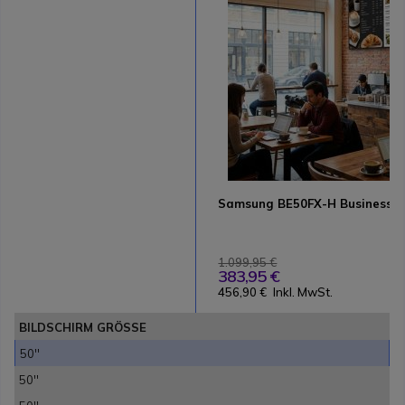
Samsung BE50FX-H Business TV
1.099,95 €
383,95 €
456,90 €
Inkl. MwSt.
BILDSCHIRM GRÖSSE
50''
50''