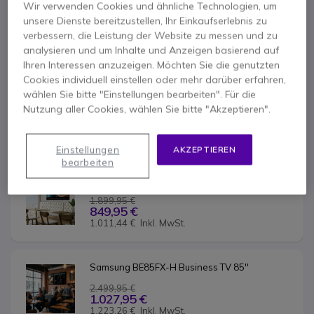
Samsung BE43FX-H Business TV 43''
Wir verwenden Cookies und ähnliche Technologien, um
unsere Dienste bereitzustellen, Ihr Einkaufserlebnis zu
899,95 €
342,95 €
verbessern, die Leistung der Website zu messen und zu
408,11 €
Inkl. MwSt.
analysieren und um Inhalte und Anzeigen basierend auf
Ihren Interessen anzuzeigen. Möchten Sie die genutzten
Cookies individuell einstellen oder mehr darüber erfahren,
Samsung BE65FX-H  Business TV 65''
wählen Sie bitte "Einstellungen bearbeiten". Für die
Nutzung aller Cookies, wählen Sie bitte "Akzeptieren".
1.499,95 €
582,95 €
693,71 €
Inkl. MwSt.
Einstellungen
AKZEPTIEREN
bearbeiten
Samsung BE75FX-H Business TV 75''
1.899,95 €
849,95 €
1.011,44 €
Inkl. MwSt.
Samsung BE85FX-H Business TV 85''
2.499,95 €
1.027,95 €
1.223,26 €
Inkl. MwSt.