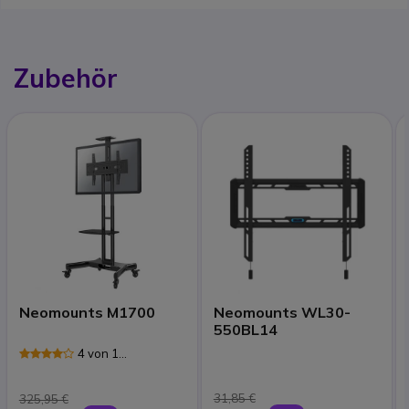
Zubehör
Neomounts M1700
Neomounts WL30-
550BL14
4 von 1
Rezensionen
31,85 €
325,95 €