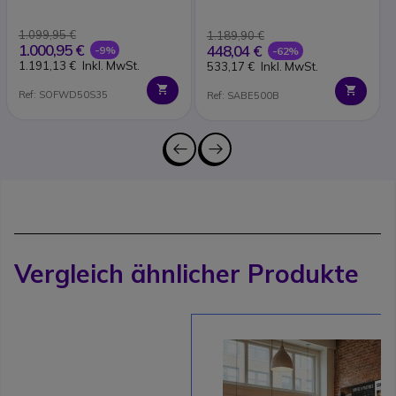
C340BLACK
Rezensionen
1.099,95 €
1.189,90 €
1.000,95 €
448,04 €
-9%
-62%
1.191,13 €
Inkl. MwSt.
533,17 €
Inkl. MwSt.
Ref: SOFWD50S35
Ref: SABE500B
Vergleich ähnlicher Produkte