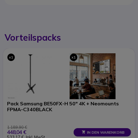
Vorteilspacks
x1
x1
Pack Samsung BE50FX-H 50" 4K + Neomounts
FPMA-C340BLACK
1.189,90 €
448,04 €
IN DEN WARENKORB
533,17 €
Inkl. MwSt.