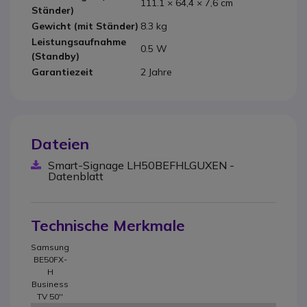
111.1 × 64,4 × 7,6 cm
Ständer)
Gewicht (mit Ständer)
8.3 kg
Leistungsaufnahme
0.5 W
(Standby)
Garantiezeit
2 Jahre
Dateien
Smart-Signage LH50BEFHLGUXEN -
Datenblatt
Technische Merkmale
Samsung
BE50FX-
H
Business
TV 50''