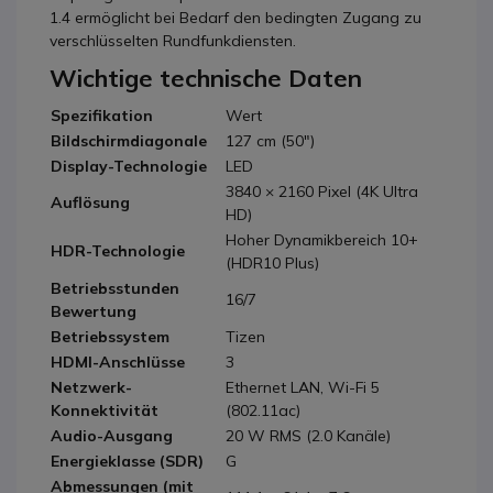
1.4 ermöglicht bei Bedarf den bedingten Zugang zu
verschlüsselten Rundfunkdiensten.
Wichtige technische Daten
Spezifikation
Wert
Bildschirmdiagonale
127 cm (50")
Display-Technologie
LED
3840 × 2160 Pixel (4K Ultra
Auflösung
HD)
Hoher Dynamikbereich 10+
HDR-Technologie
(HDR10 Plus)
Betriebsstunden
16/7
Bewertung
Betriebssystem
Tizen
HDMI-Anschlüsse
3
Netzwerk-
Ethernet LAN, Wi-Fi 5
Konnektivität
(802.11ac)
Audio-Ausgang
20 W RMS (2.0 Kanäle)
Energieklasse (SDR)
G
Abmessungen (mit