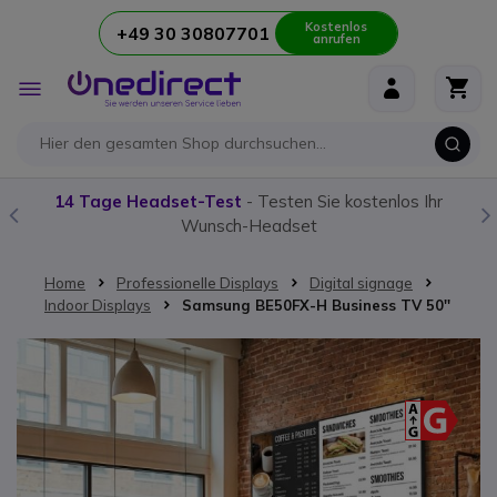
Kostenlos
+49 30 30807701
anrufen
Zum Inhalt springen
Navigation
umschalten
tenlos Ihr
Unser
Funkgerät-Guide:
Alles was Sie wissen 
Home
Professionelle Displays
Digital signage
Indoor Displays
Samsung BE50FX-H Business TV 50''
Zum Ende der Bildgalerie springen