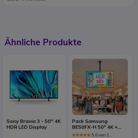
Ähnliche Produkte
Sony Bravia 3 - 50'' 4K
Pack Samsung
HDR LED Display
BE50FX-H 50" 4K +
Neomounts FPMA-
5.0 von 1