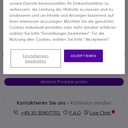
SMF Mini GBIC
unsere Dienste bereitzustellen, Ihr Einkaufserlebnis zu
Module
verbessern, die Leistung der Website zu messen und zu
analysieren und um Inhalte und Anzeigen basierend auf
Ihren Interessen anzuzeigen. Möchten Sie die genutzten
Produkt-Referenz: TPSM311LS // Hersteller-Referenz: SM311LS
Cookies individuell einstellen oder mehr darüber erfahren,
Erweitert die Netzwerkreichweite mit Single-
wählen Sie bitte "Einstellungen bearbeiten". Für die
Mode-Fasern über bis zu 20 km.
Nutzung aller Cookies, wählen Sie bitte "Akzeptieren".
Dieses Produkt wird nicht mehr hergestellt
Einstellungen
AKZEPTIEREN
bearbeiten
Hier finden Sie eine Übersicht ähnlicher Produkte.
Ähnliche Produkte prüfen
Kontaktieren Sie uns -
Kostenlos anrufen
+49 30 30807701
F.A.Q
Live Chat