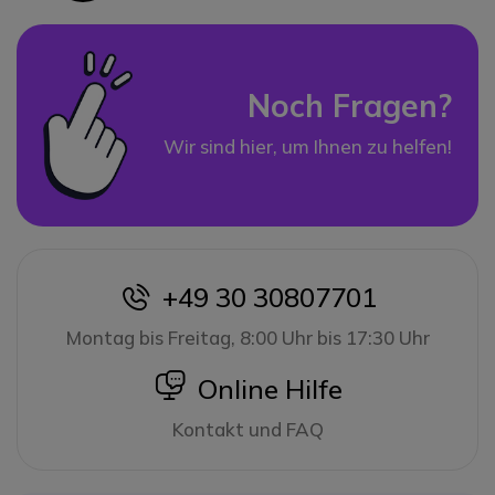
Noch Fragen?
Wir sind hier, um Ihnen zu helfen!
+49 30 30807701
icon
Montag bis Freitag, 8:00 Uhr bis 17:30 Uhr
icon
Online Hilfe
Kontakt und FAQ