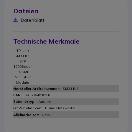
Dateien
Datenblatt
Technische Merkmale
TP-Link
SM311LS
SFP
1000Base-
LX SMF
Mini GBIC
Module
SM311LS
6935364030216
Andere
IT und Netzwerke
Nein