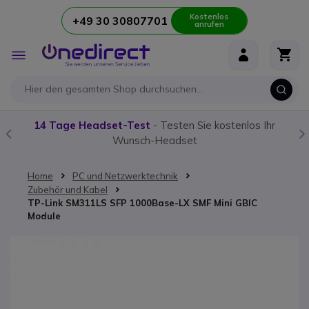
Kostenlos
+49 30 30807701
anrufen
Zum Inhalt springen
Navigation
umschalten
14 Tage Headset-Test
- Testen Sie kostenlos Ihr
Wunsch-Headset
Home
PC und Netzwerktechnik
Zubehör und Kabel
TP-Link SM311LS SFP 1000Base-LX SMF Mini GBIC
Module
Zum Ende der Bildgalerie springen