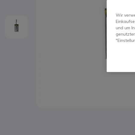
Wir verwe
Einkaufse
und um In
genutzten
"Einstell
Zum Anfang der Bildgalerie springen