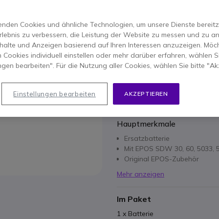
ERSPARNIS 12,00 €
42,85 €
30,95 €
nden Cookies und ähnliche Technologien, um unsere Dienste bereitzus
-
36,83 €
Inkl. MwSt.
rlebnis zu verbessern, die Leistung der Website zu messen und zu an
Anzahl
halte und Anzeigen basierend auf Ihren Interessen anzuzeigen. Möch
IN DEN
 Cookies individuell einstellen oder mehr darüber erfahren, wählen Si
ungen bearbeiten". Für die Nutzung aller Cookies, wählen Sie bitte "Ak
3 Produkte
auf Lager
100+ Produkte im Plattfor
Einstellungen bearbeiten
AKZEPTIEREN
Hauptmerkmale
Ersatzbatterie
Mit EPOS SDW 30, 60, 5033, 
Original EPOS-Zubehör
Mehr anzeigen
Im Paket
1 x Batterie