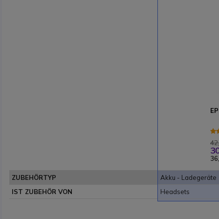
EP
42
30
36
ZUBEHÖRTYP
Akku - Ladegeräte
IST ZUBEHÖR VON
Headsets