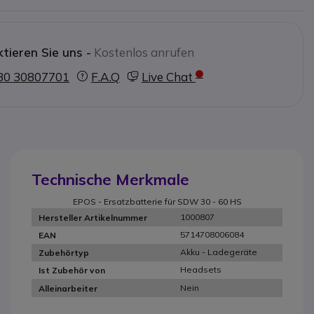
tieren Sie uns -
Kostenlos anrufen
30 30807701
F.A.Q
Live Chat
Technische Merkmale
EPOS - Ersatzbatterie für SDW 30 - 60 HS
1000807
Hersteller Artikelnummer
5714708006084
EAN
Akku - Ladegeräte
Zubehörtyp
Headsets
Ist Zubehör von
Nein
Alleinarbeiter