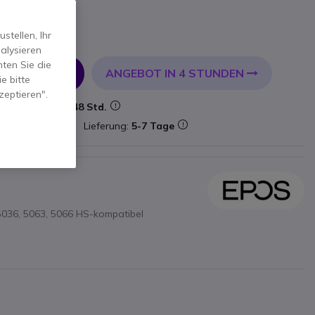
tellen, Ihr
alysieren
ten Sie die
ANGEBOT IN 4 STUNDEN
 WARENKORB
e bitte
zeptieren".
Lieferung:
24/48 Std.
mbestand
Lieferung:
5-7 Tage
5036, 5063, 5066 HS-kompatibel