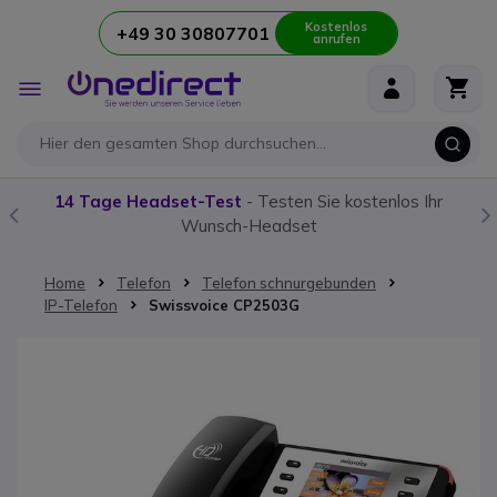
Kostenlos
+49 30 30807701
anrufen
Zum Inhalt springen
Navigation
umschalten
14 Tage Headset-Test
- Testen Sie kostenlos Ihr
Wunsch-Headset
Home
Telefon
Telefon schnurgebunden
IP-Telefon
Swissvoice CP2503G
Zum Ende der Bildgalerie springen