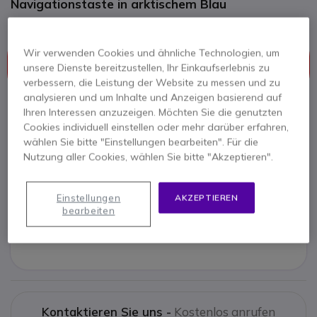
Navigationstaste in arktischem Blau
Dieses Produkt wird nicht mehr hergestellt
Wir verwenden Cookies und ähnliche Technologien, um
Wir empfehlen Ihnen als Nachfolgeprodukt:
Unify
unsere Dienste bereitzustellen, Ihr Einkaufserlebnis zu
Openstage 40T - Iceblue, generalüberholt
verbessern, die Leistung der Website zu messen und zu
analysieren und um Inhalte und Anzeigen basierend auf
Ihren Interessen anzuzeigen. Möchten Sie die genutzten
Cookies individuell einstellen oder mehr darüber erfahren,
wählen Sie bitte "Einstellungen bearbeiten". Für die
Unify Openstage 40T - Iceblue,
Nutzung aller Cookies, wählen Sie bitte "Akzeptieren".
generalüberholt
99,95 €
79,95 €
Einstellungen
AKZEPTIEREN
95,14 €
Inkl. MwSt.
bearbeiten
Alternatives Modell ansehen
Kontaktieren Sie uns -
Kostenlos anrufen