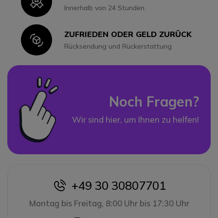
Icon
Innerhalb von 24 Stunden
ZUFRIEDEN ODER GELD ZURÜCK
Icon
Rücksendung und Rückerstattung
Noch Fragen?
Wir sind hier, um Ihnen zu helfen!
+49 30 30807701
icon
Montag bis Freitag, 8:00 Uhr bis 17:30 Uhr