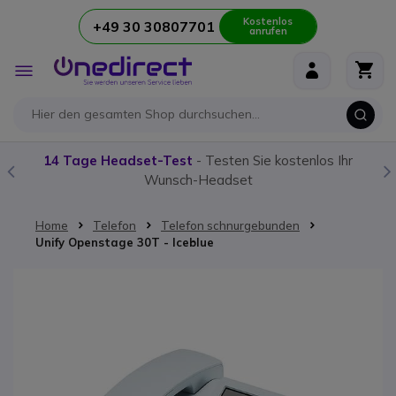
Kostenlos
+49 30 30807701
anrufen
Zum Inhalt springen
Navigation
umschalten
14 Tage Headset-Test
- Testen Sie kostenlos Ihr
Wunsch-Headset
Home
Telefon
Telefon schnurgebunden
Unify Openstage 30T - Iceblue
Zum Ende der Bildgalerie springen