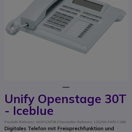
1
Unify Openstage 30T
Zum Anfang der Bildgalerie springen
- Iceblue
Produkt-Referenz: SIOPS30TIB // Hersteller-Referenz: L30250-F600-C186
Digitales Telefon mit Freisprechfunktion und