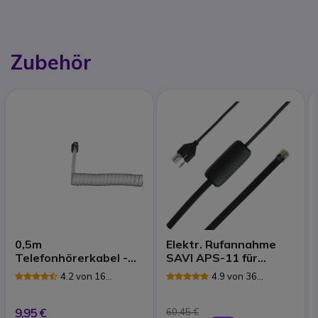
Zubehör
0,5m
Elektr. Rufannahme
Telefonhörerkabel -
SAVI APS-11 für
weiß
Siemens
4.2 von 16
4.9 von 36
Rezensionen
Rezensionen
9,95 €
60,45 €