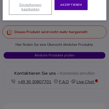
Einstellungen
AKZEPTIEREN
Produkt-Referenz: SPECTRACABUSB // Hersteller-Referenz: 84718504
bearbeiten
USB-Kabel um Ladeschale der Spectralink Serie
75 anzuschließen
Dieses Produkt wird nicht mehr hergestellt
Hier finden Sie eine Übersicht ähnlicher Produkte.
Ähnliche Produkte prüfen
Kontaktieren Sie uns -
Kostenlos anrufen
+49 30 30807701
F.A.Q
Live Chat