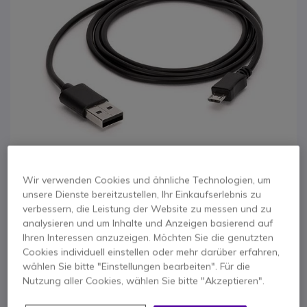
Wir verwenden Cookies und ähnliche Technologien, um
unsere Dienste bereitzustellen, Ihr Einkaufserlebnis zu
verbessern, die Leistung der Website zu messen und zu
1
analysieren und um Inhalte und Anzeigen basierend auf
USB-Ladekabel für
Zum Anfang der Bildgalerie springen
Ihren Interessen anzuzeigen. Möchten Sie die genutzten
Cookies individuell einstellen oder mehr darüber erfahren,
Ladeschale der
wählen Sie bitte "Einstellungen bearbeiten". Für die
Nutzung aller Cookies, wählen Sie bitte "Akzeptieren".
Spectralink 75 Serie