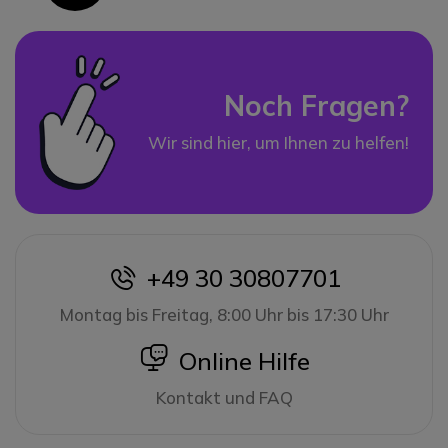
Noch Fragen?
Wir sind hier, um Ihnen zu helfen!
+49 30 30807701
icon
Montag bis Freitag, 8:00 Uhr bis 17:30 Uhr
icon
Online Hilfe
Kontakt und FAQ