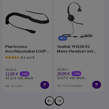
NEU
Plantronics
Yealink YHS36 E2
Anschlusskabel U10P-
Mono-Headset mit
S
Kabel, QD-RJ9
4.1 von 9
Rezensionen
43,95 €
28,55 €
26,95 €
11,95 €
-38%
-58%
32,07 €
Inkl. MwSt.
14,22 €
Inkl. MwSt.
Ref: YEAYHS36ME2
Ref: PLU10PS