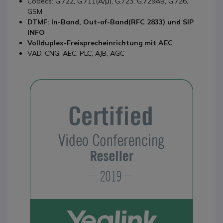
Codecs: G.722, G.711(A/μ), G.723, G.729AB, G.726,
GSM
DTMF: In-Band, Out-of-Band(RFC 2833) und SIP
INFO
Vollduplex-Freisprecheinrichtung mit AEC
VAD, CNG, AEC, PLC, AJB, AGC