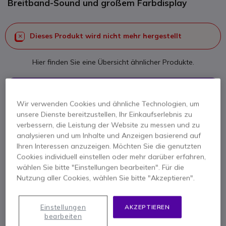
Breitband-Sound und großem Farbdisplay
Dieses Produkt wird nicht mehr hergestellt
Hier finden Sie eine Übersicht ähnlicher Produkte.
Ähnliche Produkte prüfen
Wir verwenden Cookies und ähnliche Technologien, um
unsere Dienste bereitzustellen, Ihr Einkaufserlebnis zu
Kontaktieren Sie uns -
Kostenlos anrufen
verbessern, die Leistung der Website zu messen und zu
analysieren und um Inhalte und Anzeigen basierend auf
+49 30 30807701
F.A.Q
Live Chat
Ihren Interessen anzuzeigen. Möchten Sie die genutzten
Cookies individuell einstellen oder mehr darüber erfahren,
wählen Sie bitte "Einstellungen bearbeiten". Für die
Nutzung aller Cookies, wählen Sie bitte "Akzeptieren".
Produktbeschreibung
Einstellungen
AKZEPTIEREN
bearbeiten