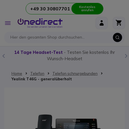
Kostenlos
+49 30 30807701
anrufen
Zum Inhalt springen
Navigation
umschalten
14 Tage Headset-Test
- Testen Sie kostenlos Ihr
Wunsch-Headset
Home
Telefon
Telefon schnurgebunden
Yealink T46G - generalüberholt
Zum Ende der Bildgalerie springen