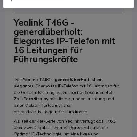
Yealink T46G -
generalüberholt:
Elegantes IP-Telefon mit
16 Leitungen für
Führungskräfte
Das
Yealink T46G - generalüberholt
ist ein
elegantes, überholtes IP-Telefon mit 16 Leitungen für
die Geschäftsleitung, einem hochauflösenden
4,3-
Zoll-Farbdisplay
mit Hintergrundbeleuchtung und
einer Vielzahl fortschrittlicher
produktivitätssteigernder Funktionen.
Als Teil der 4er-Serie von Yealink verfügt das T46G
über zwei Gigabit-Ethernet-Ports und nutzt die
Optima HD-Technologie, um eine klare und