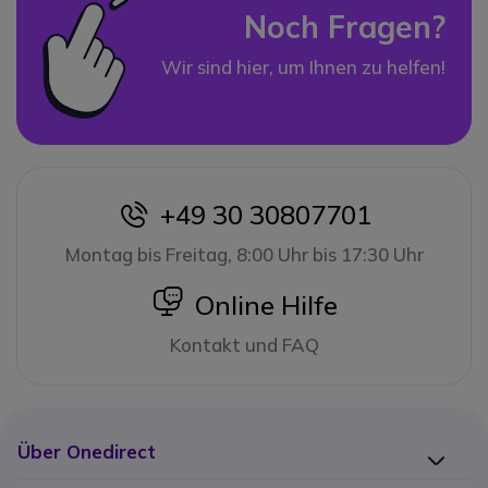
Noch Fragen?
Wir sind hier, um Ihnen zu helfen!
+49 30 30807701
icon
Montag bis Freitag, 8:00 Uhr bis 17:30 Uhr
icon
Online Hilfe
Kontakt und FAQ
Über Onedirect