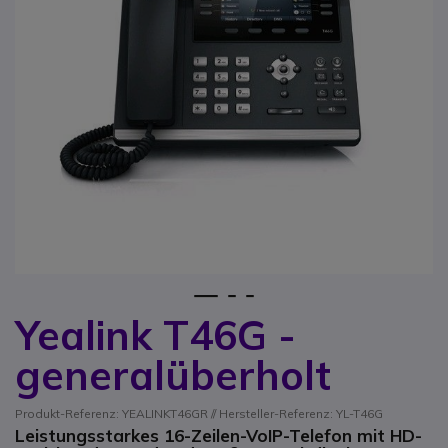
1
2
3
Yealink T46G -
Zum Anfang der Bildgalerie springen
generalüberholt
Produkt-Referenz: YEALINKT46GR // Hersteller-Referenz: YL-T46G
Leistungsstarkes 16-Zeilen-VoIP-Telefon mit HD-