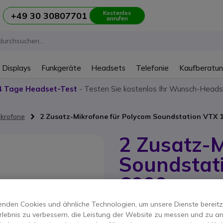
Kostenlos
+49 30 30807701
anrufen
 Displays
Funkgeräte
Headsets
Telefonie
Kaufberatu
4 Tage Headset-Test
- Testen Sie kostenlos Ihr Wunsch-Heads
krofone
2 Zusatz-Mikrofone für Polycom Soundstation VTX 1
2 Zusatz-M
Soundstat
6000
Produkt-Referenz: POVMI // Herstell
nden Cookies und ähnliche Technologien, um unsere Dienste bereitzus
2 Zusatzmikrofone für 
rlebnis zu verbessern, die Leistung der Website zu messen und zu an