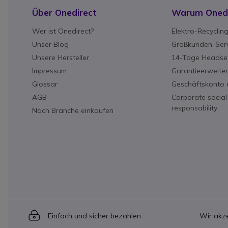
Über Onedirect
Warum Onedi
Wer ist Onedirect?
Elektro-Recyclin
Unser Blog
Großkunden-Serv
Unsere Hersteller
14-Tage Headset
Impressum
Garantieerweite
Glossar
Geschäftskonto e
AGB
Corporate social
responsability
Nach Branche einkaufen
Icon
Einfach und sicher bezahlen
Wir akze