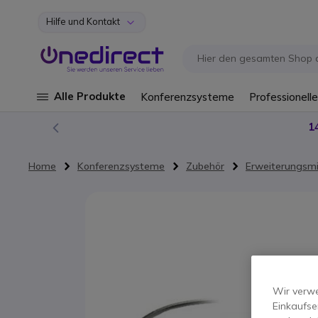
Hilfe und Kontakt
Zum Inhalt springen
Alle Produkte
Konferenzsysteme
Professionelle
1
Home
Konferenzsysteme
Zubehör
Erweiterungsmi
Zum Ende der Bildgalerie springen
Wir verwe
Einkaufse