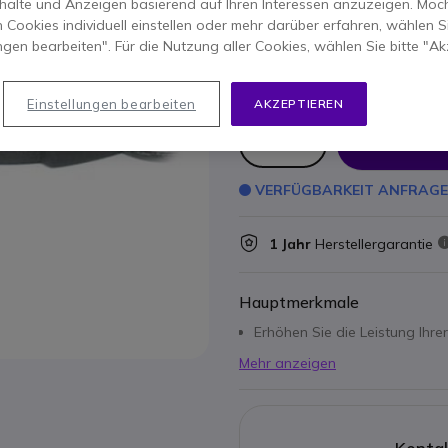
halte und Anzeigen basierend auf Ihren Interessen anzuzeigen. Möch
5 von 2 Rezensionen
 Cookies individuell einstellen oder mehr darüber erfahren, wählen Si
ERSPARNIS 56,00 €
ungen bearbeiten". Für die Nutzung aller Cookies, wählen Sie bitte "Ak
252,95 €
196,95 €
-
234,37 €
Inkl. MwS
Einstellungen bearbeiten
AKZEPTIEREN
Anzahl
IN DEN
VERFÜGBARKEIT ANFRAG
1 Jahr
Herstellergarantie
Hauptmerkmale
Erhöhen Sie die Leistung Ihr
Mehr anzeigen