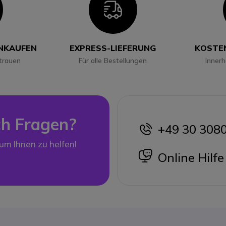
con
Icon
INKAUFEN
EXPRESS-LIEFERUNG
KOSTE
trauen
Für alle Bestellungen
Inner
h Fragen?
+49 30 308
icon
 um Ihnen zu helfen!
icon
Online Hilfe