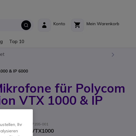
Konto
Mein Warenkorb
ng
Top 10
et
000 & IP 6000
ikrofone für Polycom
ion VTX 1000 & IP
er-Referenz: 2215-07155-001
tellen, Ihr
Soundstation VTX1000
alysieren