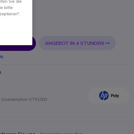
ten Sie die
e bitte
zeptieren".
t.
ANGEBOT IN 4 STUNDEN
 WARENKORB
EN
er Soundstation VTX1000