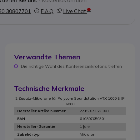
tieren Sie uns -
Kostenlos anrufen
30 30807701
F.A.Q
Live Chat
Verwandte Themen
Die richtige Wahl des Konferenzmikrofons treffen
Technische Merkmale
2 Zusatz-Mikrofone für Polycom Soundstation VTX 1000 & IP
6000
2215-07155-001
Hersteller Artikelnummer
610807059301
EAN
1 Jahr
Hersteller-Garantie
Mikrofon
Zubehörtyp