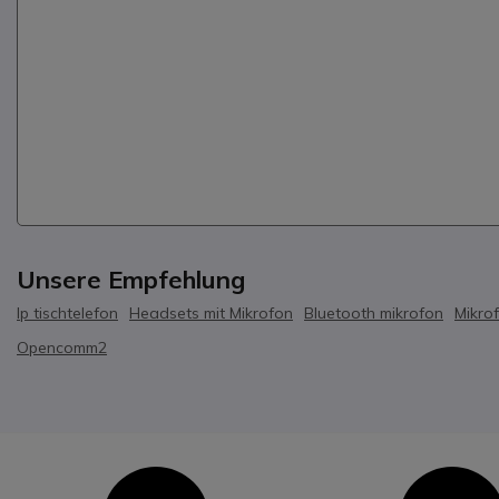
Unsere Empfehlung
Ip tischtelefon
Headsets mit Mikrofon
Bluetooth mikrofon
Mikro
Opencomm2