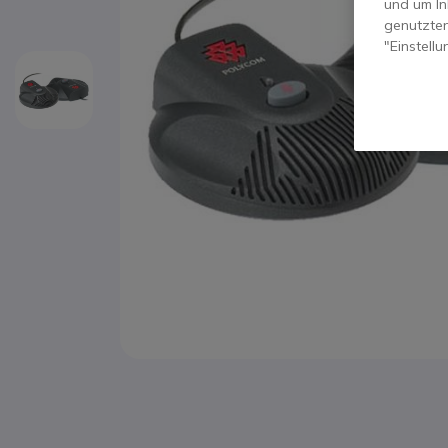
und um In
genutzten
"Einstell
Zum Anfang der Bildgalerie springen