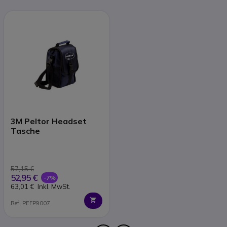
3M Peltor Headset
Tasche
57,15 €
52,95 €
-7%
63,01 €
Inkl. MwSt.
Ref: PEFP9007