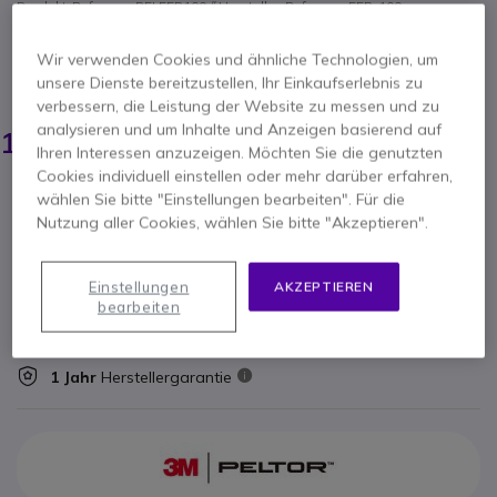
Produkt-Referenz: PELEEP100 // Hersteller-Referenz: EEP-100
3M Peltor EEP-100 elektronische
Gehörschutzstöpsel
Wir verwenden Cookies und ähnliche Technologien, um
unsere Dienste bereitzustellen, Ihr Einkaufserlebnis zu
ERSPARNIS 70,00 €
verbessern, die Leistung der Website zu messen und zu
255,15 €
analysieren und um Inhalte und Anzeigen basierend auf
184,95 €
-
220,09 €
Inkl. MwSt.
Ihren Interessen anzuzeigen. Möchten Sie die genutzten
Cookies individuell einstellen oder mehr darüber erfahren,
Anzahl
wählen Sie bitte "Einstellungen bearbeiten". Für die
IN DEN WARENKORB
Nutzung aller Cookies, wählen Sie bitte "Akzeptieren".
ANGEBOT IN 4 STUNDEN
Einstellungen
AKZEPTIEREN
bearbeiten
VERFÜGBARKEIT ANFRAGEN
1 Jahr
Herstellergarantie