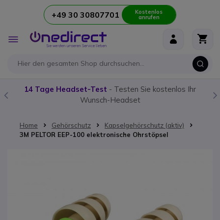
Kostenlos
+49 30 30807701
anrufen
Zum Inhalt springen
Navigation
umschalten
14 Tage Headset-Test
- Testen Sie kostenlos Ihr
Wunsch-Headset
Home
Gehörschutz
Kapselgehörschutz (aktiv)
3M PELTOR EEP-100 elektronische Ohrstöpsel
Zum Ende der Bildgalerie springen