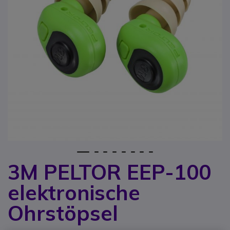
1
2
3
4
5
6
7
8
3M PELTOR EEP-100
Zum Anfang der Bildgalerie springen
elektronische
Ohrstöpsel