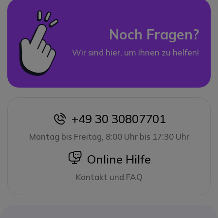
Noch Fragen?
Wir sind hier, um Ihnen zu helfen!
+49 30 30807701
icon
Montag bis Freitag, 8:00 Uhr bis 17:30 Uhr
icon
Online Hilfe
Kontakt und FAQ