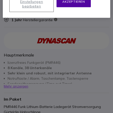
Einstellungen
AKZEPTIEREN
bearbeiten
1 Jahr
Herstellergarantie
Hauptmerkmale
lizenzfreies Funkgerät (PMR446)
8 Kanäle, 38 Unterkanäle
Sehr klein und robust, mit integrierter Antenne
Notruftaste / Alarm,
Taschenlampe, Tastensperre
Sendezeitbegrenzung (Time out Timer)
Mehr anzeigen
Im Paket
PMR446 Funk Lithium-Batterie Ladegerät Stromversorgung
Gürtelclip Halsschlinge