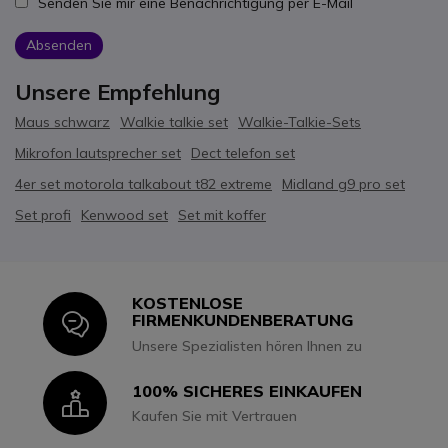
Senden Sie mir eine Benachrichtigung per E-Mail
Absenden
Unsere Empfehlung
Maus schwarz
Walkie talkie set
Walkie-Talkie-Sets
Mikrofon lautsprecher set
Dect telefon set
4er set motorola talkabout t82 extreme
Midland g9 pro set
Set profi
Kenwood set
Set mit koffer
KOSTENLOSE
Icon
FIRMENKUNDENBERATUNG
Unsere Spezialisten hören Ihnen zu
100% SICHERES EINKAUFEN
Icon
Kaufen Sie mit Vertrauen