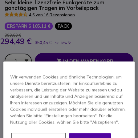
Sehr kleine, lizenzfreie Funkgeräte zum
ganztägigen Tragen im Vorteilspack
4.6 von 16 Rezensionen
ERSPARNIS 105,11 €
PACK
399,60 €
294,49 €
-
350,45 €
Inkl. MwSt.
Anzahl
IN DEN WARENKORB
Wir verwenden Cookies und ähnliche Technologien, um
ANGEBOT IN 4 STUNDEN
unsere Dienste bereitzustellen, Ihr Einkaufserlebnis zu
verbessern, die Leistung der Website zu messen und zu
50 Produkte
auf Lager
Lieferung:
24/48 Std.
analysieren und um Inhalte und Anzeigen basierend auf
Im Vorteilspack enthalten:
Ihren Interessen anzuzeigen. Möchten Sie die genutzten
Cookies individuell einstellen oder mehr darüber erfahren,
wählen Sie bitte "Einstellungen bearbeiten". Für die
x8
Dynascan 1D - schwarz
Nutzung aller Cookies, wählen Sie bitte "Akzeptieren".
36,81 €