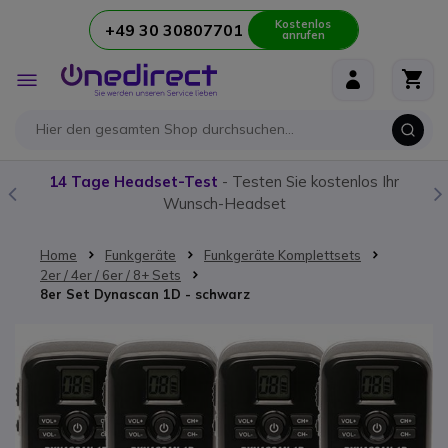
Kostenlos
+49 30 30807701
anrufen
Zum Inhalt springen
Navigation
umschalten
14 Tage Headset-Test
- Testen Sie kostenlos Ihr
Wunsch-Headset
Home
Funkgeräte
Funkgeräte Komplettsets
2er / 4er / 6er / 8+ Sets
8er Set Dynascan 1D - schwarz
Zum Ende der Bildgalerie springen