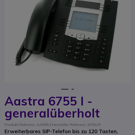
1
2
Aastra 6755 I -
Zum Anfang der Bildgalerie springen
generalüberholt
Produkt-Referenz: AA55R // Hersteller-Referenz: 6755i IP
Erweiterbares SIP-Telefon bis zu 120 Tasten,