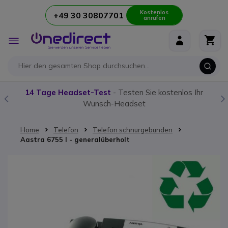
Kostenlos
+49 30 30807701
anrufen
Zum Inhalt springen
Navigation
umschalten
14 Tage Headset-Test
- Testen Sie kostenlos Ihr
Wunsch-Headset
Home
Telefon
Telefon schnurgebunden
Aastra 6755 I - generalüberholt
Zum Ende der Bildgalerie springen