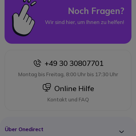
Noch Fragen?
Wir sind hier, um Ihnen zu helfen!
+49 30 30807701
icon
Montag bis Freitag, 8:00 Uhr bis 17:30 Uhr
icon
Online Hilfe
Kontakt und FAQ
Über Onedirect