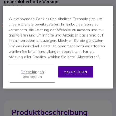
generalüberholte Version
5 von 2 Rezensionen
Wir verwenden Cookies und ähnliche Technologien, um
unsere Dienste bereitzustellen, Ihr Einkaufserlebnis zu
Dieses Produkt wird nicht mehr hergestellt
verbessern, die Leistung der Website zu messen und zu
analysieren und um Inhalte und Anzeigen basierend auf
Hier finden Sie eine Übersicht ähnlicher Produkte.
Ihren Interessen anzuzeigen. Möchten Sie die genutzten
Cookies individuell einstellen oder mehr darüber erfahren,
Ähnliche Produkte prüfen
wählen Sie bitte "Einstellungen bearbeiten". Für die
Nutzung aller Cookies, wählen Sie bitte "Akzeptieren".
Kontaktieren Sie uns -
Kostenlos anrufen
Einstellungen
AKZEPTIEREN
bearbeiten
+49 30 30807701
F.A.Q
Live Chat
Produktbeschreibung