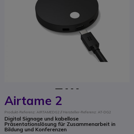
1
2
3
4
Airtame 2
Zum Anfang der Bildgalerie springen
Produkt-Referenz: AIRTAMEDG2 // Hersteller-Referenz: AT-DG2
Digital Signage und kabellose
Präsentationslösung für Zusammenarbeit in
Bildung und Konferenzen