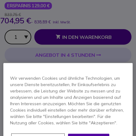
ERSPARNIS 129,00 €
833,75 €
704,95 €
-
838,89 €
Inkl. MwSt.
Anzahl
IN DEN WARENKORB
ANGEBOT IN 4 STUNDEN
VERFÜGBARKEIT ANFRAGEN
Wir verwenden Cookies und ähnliche Technologien, um
unsere Dienste bereitzustellen, Ihr Einkaufserlebnis zu
1 Jahr
Herstellergarantie
verbessern, die Leistung der Website zu messen und zu
analysieren und um Inhalte und Anzeigen basierend auf
Ihren Interessen anzuzeigen. Möchten Sie die genutzten
Cookies individuell einstellen oder mehr darüber erfahren,
wählen Sie bitte "Einstellungen bearbeiten". Für die
Nutzung aller Cookies, wählen Sie bitte "Akzeptieren".
Hauptmerkmale
Teilen mit Miracast, AirPlay, GoogleCast oder über die