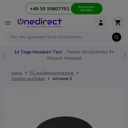
Kostenlos
+49 30 30807701
anrufen
Zum Inhalt springen
Navigation
umschalten
14 Tage Headset-Test
- Testen Sie kostenlos Ihr
Wunsch-Headset
Home
PC und Netzwerktechnik
Zubehör und Kabel
Airtame 2
Zum Ende der Bildgalerie springen