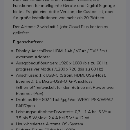
Funktionen für intelligente Geräte und Digital Signage
bietet. Es gibt eine dritte Version, die Custom ist, aber
für große Installationen von mehr als 20 Plätzen.
Der Airtame 2 wird mit 1 Jahr Cloud Plus kostenlos
geliefert.
Eigenschaften:
Display-Anschlüsse:HDMI 1.4b / VGA* / DVI* *mit
externem Adapter
Ausgabeauflösungen: 1920 x 1080 (bis zu 60 Hz
progressiver Modus)/1280 x 720 (bis zu 60 Hz)
Anschlüsse: 1 x USB-C (Strom, HDMI, USB-Host,
Ethernet), 1 x Micro-USB-OTG-Anschluss
(Ethernet*)Entwickelt für den Betrieb mit Power over
Ethernet (PoE)
Drahtlos:IEEE 802.11a/b/g/g/n/ac WPA2-PSK/WPA2-
EAP/Open
Leistungsaufnahme:Erwartete: 0,7 - 1 A bei 5 V* =
3,5 bis 5 W,Max.: 2,4 A bei 5 V* = 12 W
Linux-basiertes Airtame OS-System