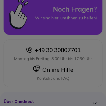
Noch Fragen?
Wir sind hier, um Ihnen zu helfen!
+49 30 30807701
icon
Montag bis Freitag, 8:00 Uhr bis 17:30 Uhr
icon
Online Hilfe
Kontakt und FAQ
Über Onedirect