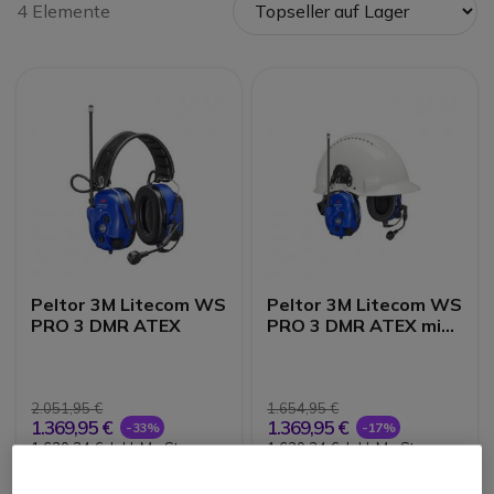
4 Elemente
Peltor 3M Litecom WS
Peltor 3M Litecom WS
PRO 3 DMR ATEX
PRO 3 DMR ATEX mit
Helmbefestigungen
2.051,95 €
1.654,95 €
1.369,95 €
1.369,95 €
-33%
-17%
1.630,24 €
Inkl. MwSt.
1.630,24 €
Inkl. MwSt.