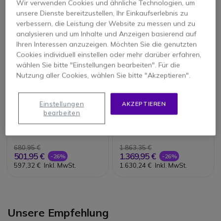
Wir verwenden Cookies und ähnliche Technologien, um
unsere Dienste bereitzustellen, Ihr Einkaufserlebnis zu
verbessern, die Leistung der Website zu messen und zu
analysieren und um Inhalte und Anzeigen basierend auf
Ihren Interessen anzuzeigen. Möchten Sie die genutzten
Cookies individuell einstellen oder mehr darüber erfahren,
wählen Sie bitte "Einstellungen bearbeiten". Für die
Nutzung aller Cookies, wählen Sie bitte "Akzeptieren".
3M Peltor Atex Twin
Peltor 3M Litecom WS
Einstellungen
AKZEPTIEREN
Cup -
PRO 3 DMR ATEX mit
bearbeiten
Helmbefestigung
Nackenbügel
680,95 €
1.863,35 €
501,95 €
1.369,95 €
-26%
-26%
597,32 €
Inkl. MwSt.
1.630,24 €
Inkl. MwSt.
Unsere Empfehlung