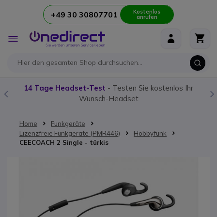
Kostenlos
+49 30 30807701
anrufen
Zum Inhalt springen
Navigation
umschalten
14 Tage Headset-Test
- Testen Sie kostenlos Ihr
Wunsch-Headset
Home
Funkgeräte
Lizenzfreie Funkgeräte (PMR446)
Hobbyfunk
CEECOACH 2 Single - türkis
Zum Ende der Bildgalerie springen