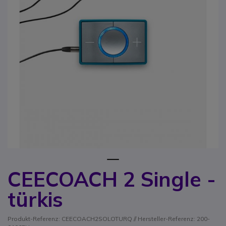
1
CEECOACH 2 Single -
Zum Anfang der Bildgalerie springen
türkis
Produkt-Referenz: CEECOACH2SOLOTURQ // Hersteller-Referenz: 200-