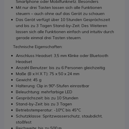
Smartphone oder Mobilfunknetz. Besonders
Mit nur drei Tasten lassen sich alle Funktionen
steuern – auch ohne auf das Gerät zu schauen
Das Gerät verfügt über 10 Stunden Gesprächszeit
und bis zu 3 Tagen Stand-by-Zeit. Des Weiteren
lassen sich alle Funktionen einfach und intuitiv durch
gerade einmal drei Tasten steuern.
Technische Eigenschaften:
Anschluss Headset: 3,5 mm Klinke oder Bluetooth
Headset
Anzahl Benutzer: bis zu 6 Personen gleichzeitig
Maße (B x H X T): 75 x 50 x 24 mm
Gewicht: 45 g
Halterung: Clip in 90°-Stufen einrastbar
Beleuchtung: mehrfarbige LED
Gesprächszeit: bis zu 10 Stunden
Stand-by-Zeit: bis zu 3 Tagen
Betriebstemperatur: -10°C bis 45°C
Schutzklasse: Spritzwasserschutz, staubdicht,
stoßfest
Reichweite: bis zu 500 m