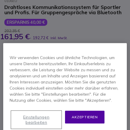
0106EU
Drahtloses Kommunikationssystem für Sportler
und Profis. Für Gruppengespräche via Bluetooth
ERSPARNIS 40,00 €
202,35 €
161,95 €
-
192,72 €
Inkl. MwSt.
Anzahl
IN DEN WARENKORB
Wir verwenden Cookies und ähnliche Technologien, um
unsere Dienste bereitzustellen, Ihr Einkaufserlebnis zu
ANGEBOT IN 4 STUNDEN
verbessern, die Leistung der Website zu messen und zu
analysieren und um Inhalte und Anzeigen basierend auf
Ihren Interessen anzuzeigen. Möchten Sie die genutzten
VERFÜGBARKEIT ANFRAGEN
Cookies individuell einstellen oder mehr darüber erfahren,
wählen Sie bitte "Einstellungen bearbeiten". Für die
1 Jahr
Herstellergarantie
Nutzung aller Cookies, wählen Sie bitte "Akzeptieren".
Einstellungen
AKZEPTIEREN
bearbeiten