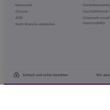
Impressum
Garantieerweite
Glossar
Geschäftskonto e
AGB
Corporate social
responsability
Nach Branche einkaufen
Icon
Einfach und sicher bezahlen
Wir akze
Onedirect, ein Unternehmen der INCEPT Group