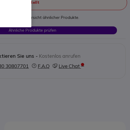
ht mehr hergestellt
nden Sie eine Übersicht ähnlicher Produkte.
Ähnliche Produkte prüfen
tieren Sie uns -
Kostenlos anrufen
30 30807701
F.A.Q
Live Chat