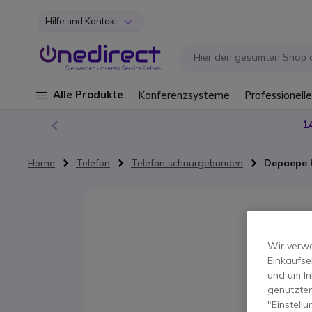
Hilfe und Kontakt
Zum Inhalt springen
Alle Produkte
Konferenzsysteme
Professionelle
1
Home
Telefon
Telefon schnurgebunden
Depaepe 
Zum Ende der Bildgalerie springen
Wir verwe
Einkaufse
und um In
genutzten
"Einstell