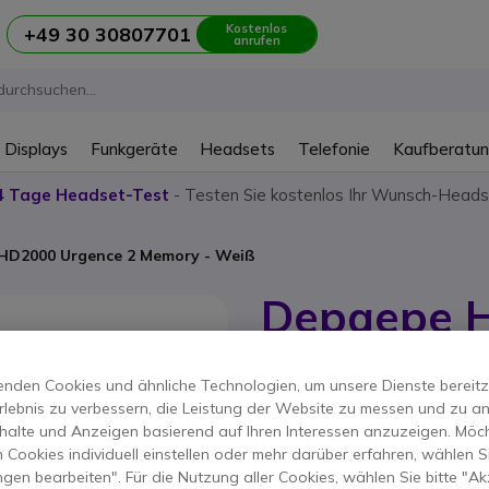
Kostenlos
+49 30 30807701
anrufen
 Displays
Funkgeräte
Headsets
Telefonie
Kaufberatu
4 Tage Headset-Test
- Testen Sie kostenlos Ihr Wunsch-Heads
HD2000 Urgence 2 Memory - Weiß
Depaepe H
Memory - 
nden Cookies und ähnliche Technologien, um unsere Dienste bereitzus
Produkt-Referenz: DEHD22B // Herst
rlebnis zu verbessern, die Leistung der Website zu messen und zu an
Depaepe HD2000 Notruft
halte und Anzeigen basierend auf Ihren Interessen anzuzeigen. Möch
 Cookies individuell einstellen oder mehr darüber erfahren, wählen Si
ungen bearbeiten". Für die Nutzung aller Cookies, wählen Sie bitte "Ak