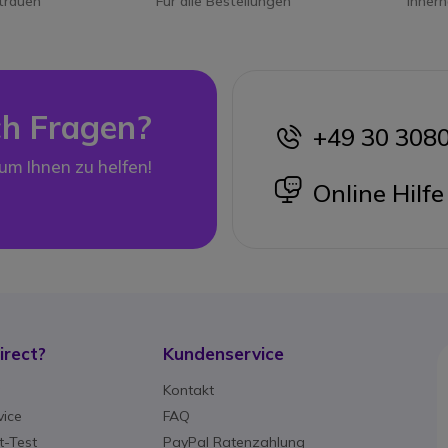
trauen
Für alle Bestellungen
Inner
h Fragen?
+49 30 308
icon
 um Ihnen zu helfen!
icon
Online Hilfe
rect?
Kundenservice
g
Kontakt
ice
FAQ
-Test
PayPal Ratenzahlung