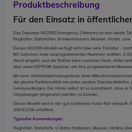
Produktbeschreibung
Für den Einsatz in öffentlich
Das Depaepe HD2000 Emergency 2 Memory ist das ideale Tele
Flughäfen, Bahnhöfen, Krankenhäusern, Museen, Hotels, usw.
Dieses HD2000-Modell verfügt nicht über eine Tastatur - st
M2 zwischen zwei vorprogrammierten Nummern wählen. 2 LED-L
Anruf eingeht, und der Rufton kann zwischen hoch, mittel un
über einen EEPROM-Speicher, der Ihre programmierte Nummer
Mit einer Wahlwiederholungstaste, einer Mikrofonstummscha
die gleiche Funktionalität wie jedes andere Standardtelefon, 
Gehäusedesigns. Der Hörer selbst ist so konstruiert, dass er fe
Umgebungen eingesetzt werden zu können.
Dieses Modell wird in der gut sichtbaren Farbe Rot verkauft.
(DEHD22A) erhältlich.
Typische Anwendungen:
Flughäfen, Bahnhöfe, U-Bahn-Stationen, Museen, Hotline-Diens