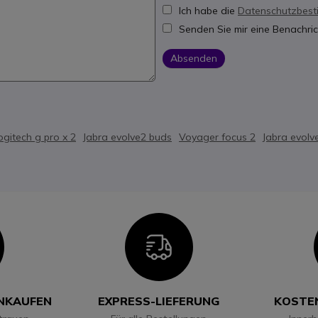
Ich habe die
Datenschutzbes
Senden Sie mir eine Benachric
Absenden
ogitech g pro x 2
Jabra evolve2 buds
Voyager focus 2
Jabra evolv
con
Icon
INKAUFEN
EXPRESS-LIEFERUNG
KOSTE