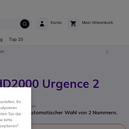
Konto
Mein Warenkorb
ng
Top 10
et
D2000 Urgence 2
Weiß
tellen, Ihr
eller-Referenz: PA400C
alysieren
elefon mit automatischer Wahl von 2 Nummern.
ten Sie die
e bitte
zeptieren".