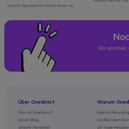
Kaufen Sie mit Ver
Unsere Spezialisten hören Ihnen zu
Noc
Wir sind hier,
Über Onedirect
Warum Onedi
Wer ist Onedirect?
Elektro-Recyclin
Unser Blog
Großkunden-Serv
Unsere Hersteller
14-Tage Headset