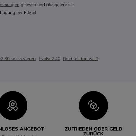
timmungen
gelesen und akzeptiere sie.
htigung per E-Mail
e2 30 se ms stereo
Evolve2 40
Dect telefon weiß
Icon
Icon
NLOSES ANGEBOT
ZUFRIEDEN ODER GELD
ZURÜCK