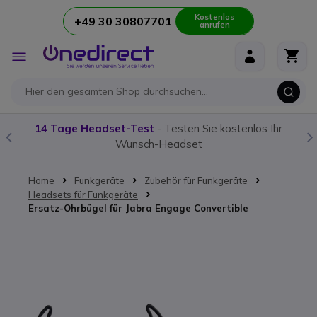
Kostenlos
+49 30 30807701
anrufen
Zum Inhalt springen
Navigation
umschalten
14 Tage Headset-Test
- Testen Sie kostenlos Ihr
Wunsch-Headset
Home
Funkgeräte
Zubehör für Funkgeräte
Headsets für Funkgeräte
Ersatz-Ohrbügel für Jabra Engage Convertible
Zum Ende der Bildgalerie springen