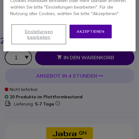
Cookies individuell einstellen oder mehr darüber erfahren,
wählen Sie bitte "Einstellungen bearbeiten". Für die
Produkt-Referenz: GNENGAGECO // Hersteller-Referenz: 14121-41
Nutzung aller Cookies, wählen Sie bitte "Akzeptieren".
Ersatz-Ohrhaken für Jabra Engage Convertible
ERSPARNIS 4,00 €
Einstellungen
AKZEPTIEREN
32,95 €
bearbeiten
28,95 €
-
34,45 €
Inkl. MwSt.
Anzahl
IN DEN WARENKORB
ANGEBOT IN 4 STUNDEN
Nicht lieferbar
20 Produkte im Plattformbestand
Lieferung:
5-7 Tage