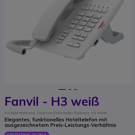
1
2
3
Fanvil - H3 weiß
Zum Anfang der Bildgalerie springen
Produkt-Referenz: FANH3W // Hersteller-Referenz: H3-White
Elegantes, funktionelles Hoteltelefon mit
ausgezeichnetem Preis-Leistungs-Verhältnis