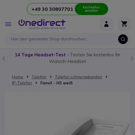
Kostenlos
+49 30 30807701
anrufen
Zum Inhalt springen
Navigation
umschalten
14 Tage Headset-Test
- Testen Sie kostenlos Ihr
Wunsch-Headset
Home
Telefon
Telefon schnurgebunden
IP-Telefon
Fanvil - H3 weiß
Zum Ende der Bildgalerie springen