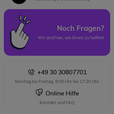
Noch Fragen?
Wir sind hier, um Ihnen zu helfen!
+49 30 30807701
icon
Montag bis Freitag, 8:00 Uhr bis 17:30 Uhr
icon
Online Hilfe
Kontakt und FAQ