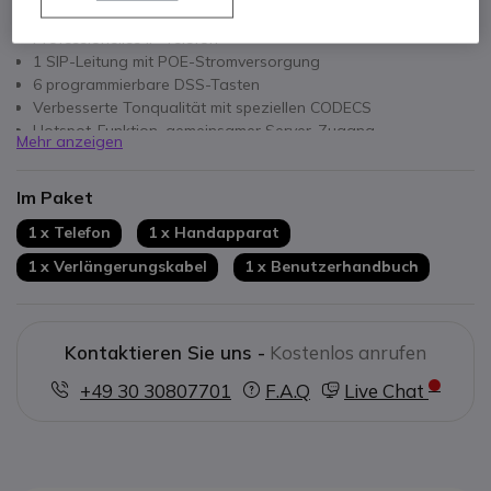
Hauptmerkmale
Professionelles IP-Telefon
1 SIP-Leitung mit POE-Stromversorgung
6 programmierbare DSS-Tasten
Verbesserte Tonqualität mit speziellen CODECS
Hotspot-Funktion, gemeinsamer Server-Zugang
Mehr anzeigen
Farbe: Weiß
Im Paket
1 x Telefon
1 x Handapparat
1 x Verlängerungskabel
1 x Benutzerhandbuch
Kontaktieren Sie uns -
Kostenlos anrufen
+49 30 30807701
F.A.Q
Live Chat