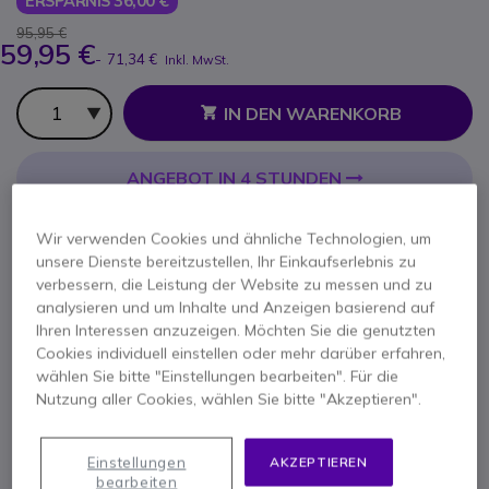
ERSPARNIS 36,00 €
95,95 €
59,95 €
-
71,34 €
Inkl. MwSt.
Anzahl
IN DEN WARENKORB
ANGEBOT IN 4 STUNDEN
1 Produkte
auf Lager
Lieferung:
24/48 Std.
Wir verwenden Cookies und ähnliche Technologien, um
100+ Produkte im Plattformbestand
unsere Dienste bereitzustellen, Ihr Einkaufserlebnis zu
Lieferung:
5-7 Tage
verbessern, die Leistung der Website zu messen und zu
analysieren und um Inhalte und Anzeigen basierend auf
Ihren Interessen anzuzeigen. Möchten Sie die genutzten
1 Jahr
Herstellergarantie
Cookies individuell einstellen oder mehr darüber erfahren,
wählen Sie bitte "Einstellungen bearbeiten". Für die
Nutzung aller Cookies, wählen Sie bitte "Akzeptieren".
Einstellungen
AKZEPTIEREN
bearbeiten