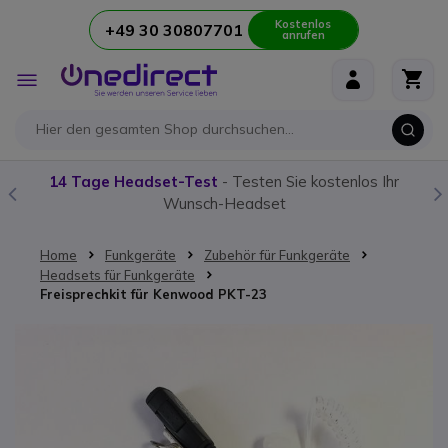
Kostenlos
+49 30 30807701
anrufen
Zum Inhalt springen
Navigation
umschalten
14 Tage Headset-Test
- Testen Sie kostenlos Ihr
Wunsch-Headset
Home
Funkgeräte
Zubehör für Funkgeräte
Headsets für Funkgeräte
Freisprechkit für Kenwood PKT-23
Zum Ende der Bildgalerie springen