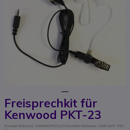
1
Freisprechkit für
Zum Anfang der Bildgalerie springen
Kenwood PKT-23
Produkt-Referenz: SARIMATPKT23 // Hersteller-Referenz: SARI-MAT -PKT-