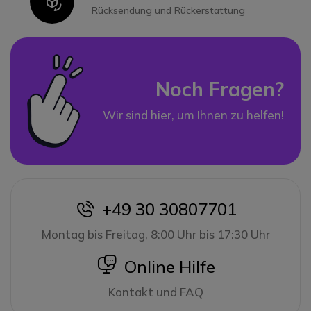
Icon
Rücksendung und Rückerstattung
Noch Fragen?
Wir sind hier, um Ihnen zu helfen!
+49 30 30807701
icon
Montag bis Freitag, 8:00 Uhr bis 17:30 Uhr
icon
Online Hilfe
Kontakt und FAQ