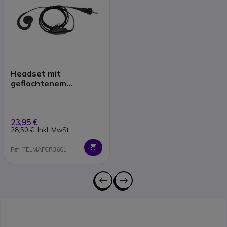
Headset mit
geflochtenem
Glasfaserkabel für
Kenwood TK-3601
23,95 €
28,50 €
Inkl. MwSt.
Ref: TELMAFCR3601