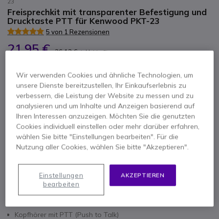
23
Freisprechkit mit transparenter Befestigung und
Drucktaste PTT für Kenwood PKT-23
5 von 1 Rezensionen
21,95 €
26,12 €
Inkl. MwSt.
Anzahl
IN DEN WARENKORB
Wir verwenden Cookies und ähnliche Technologien, um
unsere Dienste bereitzustellen, Ihr Einkaufserlebnis zu
verbessern, die Leistung der Website zu messen und zu
ANGEBOT IN 4 STUNDEN
analysieren und um Inhalte und Anzeigen basierend auf
Ihren Interessen anzuzeigen. Möchten Sie die genutzten
1 Produkte
auf Lager
Lieferung:
24/48 Std.
Cookies individuell einstellen oder mehr darüber erfahren,
wählen Sie bitte "Einstellungen bearbeiten". Für die
Nutzung aller Cookies, wählen Sie bitte "Akzeptieren".
Einstellungen
AKZEPTIEREN
bearbeiten
Hauptmerkmale
Kopfhörer mit PTT (Push to Talk)