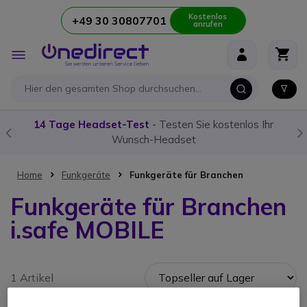
Kostenlos
+49 30 30807701
anrufen
Zum Inhalt springen
Navigation
umschalten
14 Tage Headset-Test
- Testen Sie kostenlos Ihr
Wunsch-Headset
Home
Funkgeräte
Funkgeräte für Branchen
Funkgeräte für Branchen
i.safe MOBILE
1 Artikel