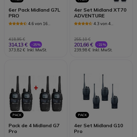
6er Pack Midland G7L
4er Set Midland XT70
PRO
ADVENTURE
4.6 von 16
4.3 von 4
Rezensionen
Rezensionen
418,95 €
255,10 €
314,13 €
201,66 €
-25%
-21%
373,82 €
Inkl. MwSt.
239,98 €
Inkl. MwSt.
PACK
PACK
Pack de 4 Midland G7
4er Set Midland G10
Pro
Pro