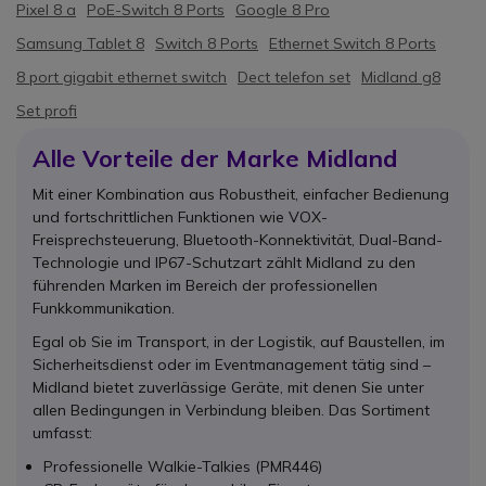
Pixel 8 a
PoE-Switch 8 Ports
Google 8 Pro
Samsung Tablet 8
Switch 8 Ports
Ethernet Switch 8 Ports
8 port gigabit ethernet switch
Dect telefon set
Midland g8
Set profi
Alle Vorteile der Marke Midland
Mit einer Kombination aus Robustheit, einfacher Bedienung
und fortschrittlichen Funktionen wie VOX-
Freisprechsteuerung, Bluetooth-Konnektivität, Dual-Band-
Technologie und IP67-Schutzart zählt Midland zu den
führenden Marken im Bereich der professionellen
Funkkommunikation.
Egal ob Sie im Transport, in der Logistik, auf Baustellen, im
Sicherheitsdienst oder im Eventmanagement tätig sind –
Midland bietet zuverlässige Geräte, mit denen Sie unter
allen Bedingungen in Verbindung bleiben. Das Sortiment
umfasst:
Professionelle Walkie-Talkies (PMR446)