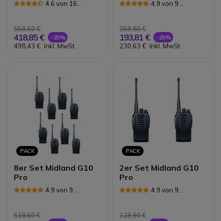
4.6 von 16
4.9 von 9
Rezensionen
Rezensionen
558,60 €
259,80 €
418,85 €
193,81 €
-25%
-25%
498,43 €
Inkl. MwSt.
230,63 €
Inkl. MwSt.
PACK
PACK
8er Set Midland G10
2er Set Midland G10
Pro
Pro
4.9 von 9
4.9 von 9
Rezensionen
Rezensionen
519,60 €
129,90 €