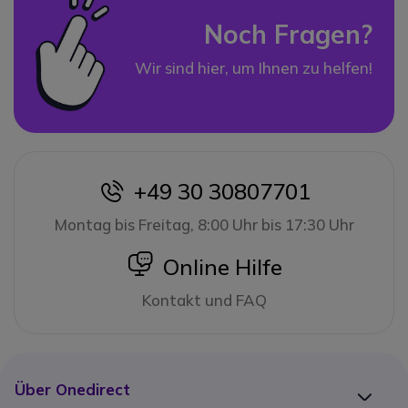
Noch Fragen?
Wir sind hier, um Ihnen zu helfen!
+49 30 30807701
icon
Montag bis Freitag, 8:00 Uhr bis 17:30 Uhr
icon
Online Hilfe
Kontakt und FAQ
Über Onedirect