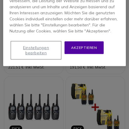
verbessern, die Leistung der Website zu messen und zu
analysieren und um Inhalte und Anzeigen basierend auf
Ihren Interessen anzuzeigen. Möchten Sie die genutzten
Cookies individuell einstellen oder mehr darüber erfahren,
PACK
PACK
wählen Sie bitte "Einstellungen bearbeiten". Für die
2er Set Midland G15
2er Pack Midland G11
Nutzung aller Cookies, wählen Sie bitte "Akzeptieren".
Pro
Pro
4.0 von 2
5.0 von 1
Einstellungen
AKZEPTIEREN
Rezensionen
Rezensionen
bearbeiten
233,10 €
245,90 €
186,14 €
160,92 €
-20%
-35%
221,51 €
Inkl. MwSt.
191,50 €
Inkl. MwSt.
PACK
PACK