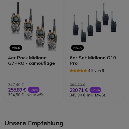
PACK
PACK
4er Pack Midland
6er Set Midland G10
G7PRO - camouflage
Pro
4.9 von 9
Rezensionen
347,40 €
389,70 €
255,89 €
290,71 €
-26%
-25%
304,50 €
Inkl. MwSt.
345,94 €
Inkl. MwSt.
Unsere Empfehlung