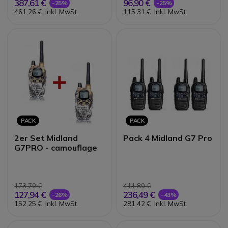
387,61 €
96,90 €
-25%
-25%
461,26 €
Inkl. MwSt.
115,31 €
Inkl. MwSt.
PACK
PACK
2er Set Midland
Pack 4 Midland G7 Pro
G7PRO - camouflage
173,70 €
411,80 €
127,94 €
236,49 €
-26%
-43%
152,25 €
Inkl. MwSt.
281,42 €
Inkl. MwSt.