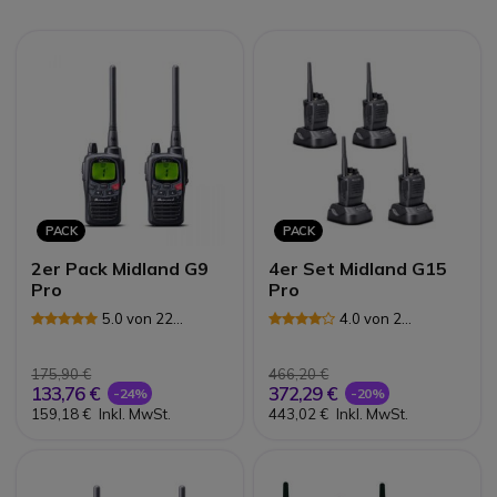
PACK
PACK
2er Pack Midland G9
4er Set Midland G15
Pro
Pro
5.0 von 22
4.0 von 2
Rezensionen
Rezensionen
175,90 €
466,20 €
133,76 €
372,29 €
-24%
-20%
159,18 €
Inkl. MwSt.
443,02 €
Inkl. MwSt.