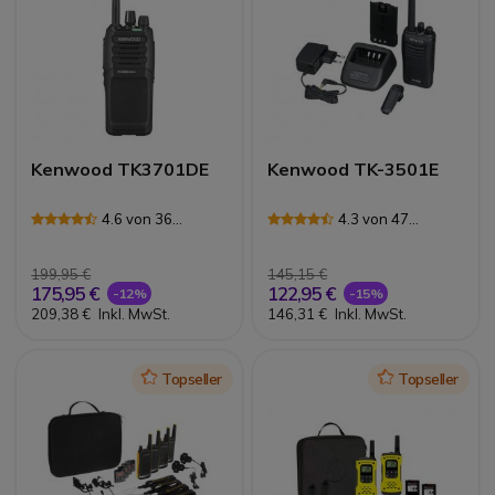
Kenwood TK3701DE
Kenwood TK-3501E
4.6 von 36
4.3 von 47
Rezensionen
Rezensionen
199,95 €
145,15 €
175,95 €
122,95 €
-12%
-15%
209,38 €
Inkl. MwSt.
146,31 €
Inkl. MwSt.
Icon
Topseller
Icon
Topseller