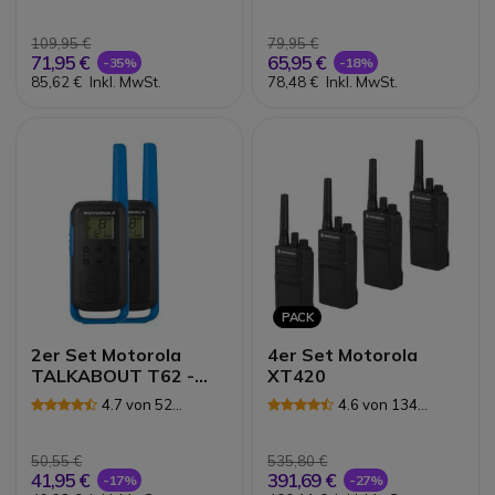
Rezensionen
Rezensionen
109,95 €
79,95 €
71,95 €
65,95 €
-35%
-18%
85,62 €
Inkl. MwSt.
78,48 €
Inkl. MwSt.
PACK
2er Set Motorola
4er Set Motorola
TALKABOUT T62 -
XT420
blau
4.7 von 52
4.6 von 134
Rezensionen
Rezensionen
50,55 €
535,80 €
41,95 €
391,69 €
-17%
-27%