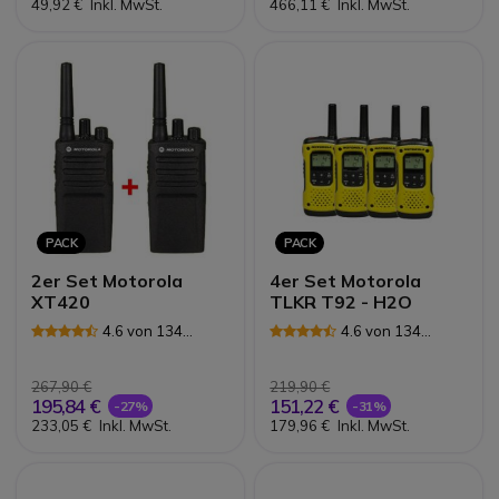
49,92 €
Inkl. MwSt.
466,11 €
Inkl. MwSt.
PACK
PACK
2er Set Motorola
4er Set Motorola
XT420
TLKR T92 - H2O
4.6 von 134
4.6 von 134
Rezensionen
Rezensionen
267,90 €
219,90 €
195,84 €
151,22 €
-27%
-31%
233,05 €
Inkl. MwSt.
179,96 €
Inkl. MwSt.