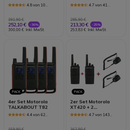
4.8 von 10
4.7 von 41
Rezensionen
Rezensionen
391,90 €
285,90 €
252,10 €
213,30 €
-36%
-25%
300,00 €
Inkl. MwSt.
253,83 €
Inkl. MwSt.
PACK
PACK
4er Set Motorola
2er Set Motorola
TALKABOUT T82
XT420 + 2
Lautsprecher-
4.4 von 62
4.7 von 143
Mikrofone
Rezensionen
Rezensionen
159,90 €
367,80 €