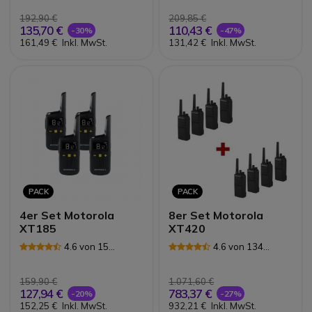
192,90 €
209,85 €
135,70 €
110,43 €
-30%
-47%
161,49 €
Inkl. MwSt.
131,42 €
Inkl. MwSt.
PACK
PACK
4er Set Motorola
8er Set Motorola
XT185
XT420
4.6 von 15
4.6 von 134
Rezensionen
Rezensionen
159,90 €
1.071,60 €
127,94 €
783,37 €
-20%
-27%
152,25 €
Inkl. MwSt.
932,21 €
Inkl. MwSt.