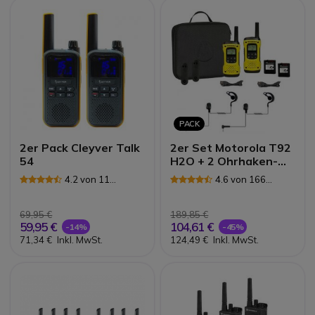
PACK
2er Pack Cleyver Talk
2er Set Motorola T92
54
H2O + 2 Ohrhaken-
Headset für Motorola
4.2 von 11
4.6 von 166
Rezensionen
Rezensionen
69,95 €
189,85 €
59,95 €
104,61 €
-14%
-45%
71,34 €
Inkl. MwSt.
124,49 €
Inkl. MwSt.