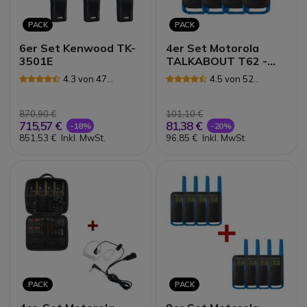
PACK
PACK
6er Set Kenwood TK-
4er Set Motorola
3501E
TALKABOUT T62 -
blau
4.3 von 47
4.5 von 52
Rezensionen
Rezensionen
870,90 €
101,10 €
715,57 €
81,38 €
-18%
-20%
851,53 €
Inkl. MwSt.
96,85 €
Inkl. MwSt.
PACK
PACK