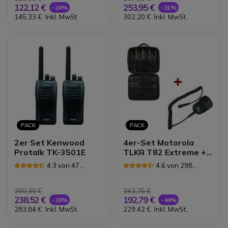
122,12 €
253,95 €
-24%
-31%
145,33 €
Inkl. MwSt.
302,20 €
Inkl. MwSt.
PACK
PACK
2er Set Kenwood
4er-Set Motorola
Protalk TK-3501E
TLKR T82 Extreme + 4
Lautsprecher-
4.3 von 47
4.6 von 298
Mikrofone
Rezensionen
Rezensionen
290,30 €
343,75 €
238,52 €
192,79 €
-18%
-44%
283,84 €
Inkl. MwSt.
229,42 €
Inkl. MwSt.