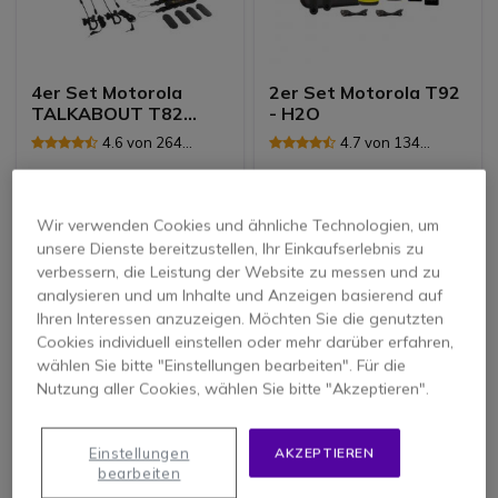
4er Set Motorola
2er Set Motorola T92
TALKABOUT T82
- H2O
Extreme
4.6 von 264
4.7 von 134
Rezensionen
Rezensionen
143,95 €
109,95 €
126,95 €
77,95 €
-12%
-29%
Wir verwenden Cookies und ähnliche Technologien, um
151,07 €
Inkl. MwSt.
92,76 €
Inkl. MwSt.
unsere Dienste bereitzustellen, Ihr Einkaufserlebnis zu
verbessern, die Leistung der Website zu messen und zu
analysieren und um Inhalte und Anzeigen basierend auf
Icon
Topseller
Icon
Topseller
Ihren Interessen anzuzeigen. Möchten Sie die genutzten
Cookies individuell einstellen oder mehr darüber erfahren,
wählen Sie bitte "Einstellungen bearbeiten". Für die
Nutzung aller Cookies, wählen Sie bitte "Akzeptieren".
Einstellungen
AKZEPTIEREN
bearbeiten