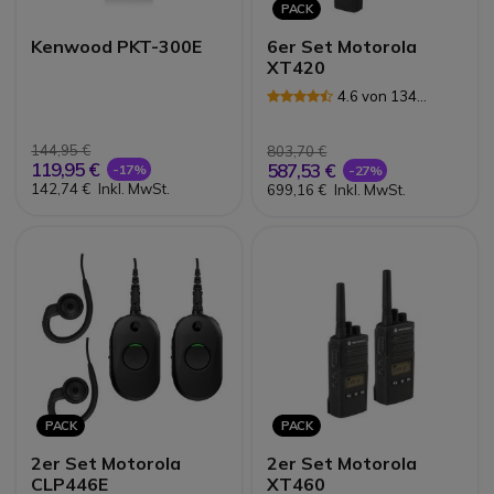
PACK
Kenwood PKT-300E
6er Set Motorola
XT420
4.6 von 134
Rezensionen
144,95 €
803,70 €
119,95 €
587,53 €
-17%
-27%
142,74 €
Inkl. MwSt.
699,16 €
Inkl. MwSt.
PACK
PACK
2er Set Motorola
2er Set Motorola
CLP446E
XT460