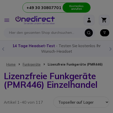
Kostenlos
+49 30 30807701
anrufen
Zum Inhalt springen
Navigation
umschalten
14 Tage Headset-Test
- Testen Sie kostenlos Ihr
Un
Wunsch-Headset
Home
Funkgeräte
Lizenzfreie Funkgeräte (PMR446)
Lizenzfreie Funkgeräte
(PMR446) Einzelhandel
Artikel 1-40 von 117