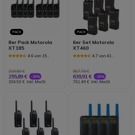
PACK
PACK
8er Pack Motorola
6er Set Motorola
XT185
XT460
4.6 von 15
4.7 von 41
Rezensionen
Rezensionen
319,80 €
857,70 €
255,89 €
639,91 €
-20%
-25%
304,50 €
Inkl. MwSt.
761,49 €
Inkl. MwSt.