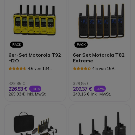
PACK
PACK
6er-Set Motorola T92
6er Set Motorola T82
H2O
Extreme
4.6 von 134
4.5 von 159
Rezensionen
Rezensionen
329,85 €
329,85 €
226,83 €
209,37 €
-31%
-37%
269,93 €
Inkl. MwSt.
249,16 €
Inkl. MwSt.