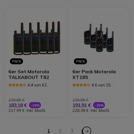
PACK
PACK
6er Set Motorola
6er Pack Motorola
TALKABOUT T82
XT185
4.4 von 62
4.6 von 15
Rezensionen
Rezensionen
239,85 €
239,85 €
183,18 €
191,91 €
-24%
-20%
217,99 €
Inkl. MwSt.
228,38 €
Inkl. MwSt.
Seite
Seite - Weiter
Sie lesen gerade die Seite
1
Seite
2
Seite
3