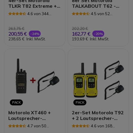
4er-Set Motorola
8er Set Motorola
TLKR T82 Extreme + 4
TALKABOUT T62 -
Bodyguard Kits
blau
4.6 von 344
4.5 von 52
Rezensionen
Rezensionen
263,75 €
202,20 €
200,55 €
162,77 €
-24%
-20%
238,65 €
Inkl. MwSt.
193,69 €
Inkl. MwSt.
PACK
PACK
Motorola XT460 +
2er-Set Motorola T92
Lautsprecher-
+ 2 Lautsprecher-
Mikrofon-Kombination
Mikrofone
4.7 von 50
4.6 von 168
Rezensionen
Rezensionen