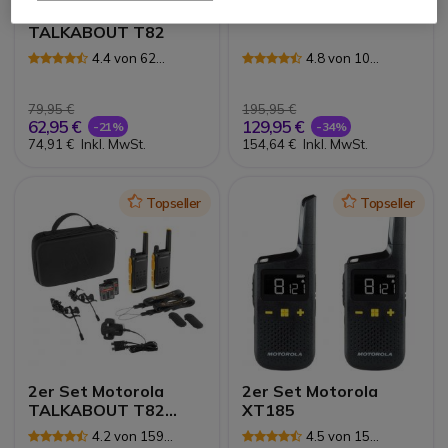
2er Set Motorola
Motorola CLP446e
TALKABOUT T82
4.4 von 62
4.8 von 10
Rezensionen
Rezensionen
79,95 €
195,95 €
62,95 €
129,95 €
-21%
-34%
74,91 €
Inkl. MwSt.
154,64 €
Inkl. MwSt.
Icon
Topseller
Icon
Topseller
2er Set Motorola
2er Set Motorola
TALKABOUT T82
XT185
Extreme
4.2 von 159
4.5 von 15