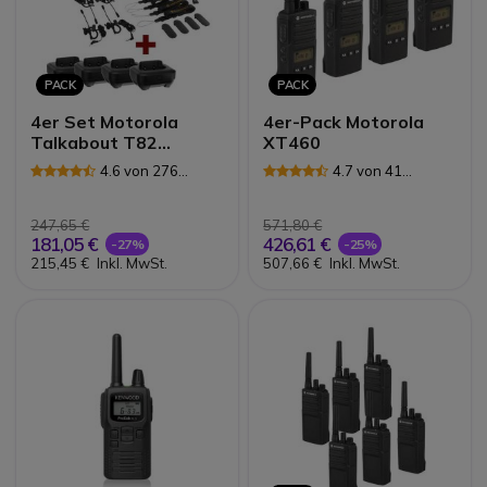
PACK
PACK
4er Set Motorola
4er-Pack Motorola
Talkabout T82
XT460
Extreme + 4
4.6 von 276
4.7 von 41
Ladestationen
Rezensionen
Rezensionen
247,65 €
571,80 €
181,05 €
426,61 €
-27%
-25%
215,45 €
Inkl. MwSt.
507,66 €
Inkl. MwSt.