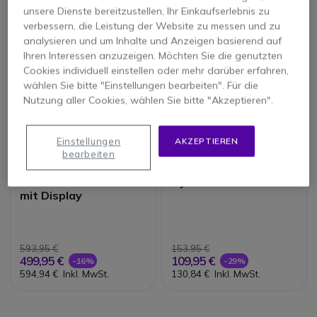
unsere Dienste bereitzustellen, Ihr Einkaufserlebnis zu
verbessern, die Leistung der Website zu messen und zu
analysieren und um Inhalte und Anzeigen basierend auf
Ihren Interessen anzuzeigen. Möchten Sie die genutzten
Cookies individuell einstellen oder mehr darüber erfahren,
wählen Sie bitte "Einstellungen bearbeiten". Für die
Nutzung aller Cookies, wählen Sie bitte "Akzeptieren".
Einstellungen
AKZEPTIEREN
bearbeiten
Motorola R5 UHF LKP
Hytera S1 PRO
mit Display
593,95 €
153,95 €
499,95 €
109,95 €
-16%
-29%
594,94 €
Inkl. MwSt.
130,84 €
Inkl. MwSt.