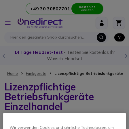
Kostenlos
+49 30 30807701
anrufen
Zum Inhalt springen
Navigation
umschalten
14 Tage Headset-Test
- Testen Sie kostenlos Ihr
Wunsch-Headset
Home
Funkgeräte
Lizenzpflichtige Betriebsfunkgeräte
Lizenzpflichtige
Betriebsfunkgeräte
Einzelhandel
2 Elemente
Wir verwenden Cookies und ähnliche Technologien, um