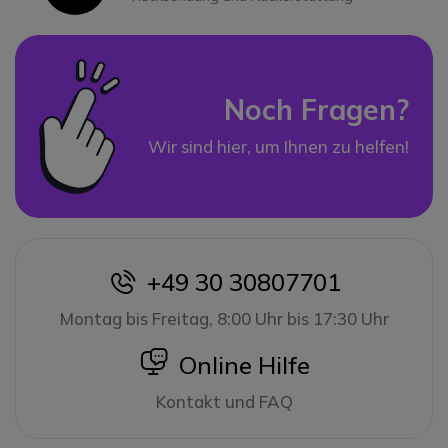
Noch Fragen?
Wir sind hier, um Ihnen zu helfen!
+49 30 30807701
icon
Montag bis Freitag, 8:00 Uhr bis 17:30 Uhr
icon
Online Hilfe
Kontakt und FAQ