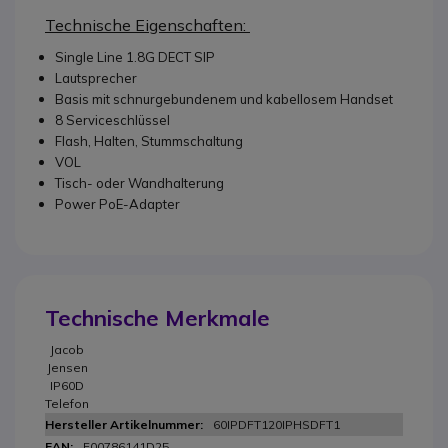
Technische Eigenschaften:
Single Line 1.8G DECT SIP
Lautsprecher
Basis mit schnurgebundenem und kabellosem Handset
8 Serviceschlüssel
Flash, Halten, Stummschaltung
VOL
Tisch- oder Wandhalterung
Power PoE-Adapter
Technische Merkmale
Jacob
Jensen
IP60D
Telefon
60IPDFT120IPHSDFT1
F00786141D25