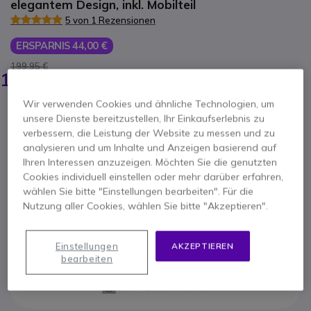
elegantem Design, inkl. Mobilteil
5 von 1 Rezensionen
ERSPARNIS 44,00 €
199,95 €
155,95 €
-
185,58 €
Inkl. MwSt.
Wir verwenden Cookies und ähnliche Technologien, um
Anzahl
IN DEN WARENKORB
unsere Dienste bereitzustellen, Ihr Einkaufserlebnis zu
verbessern, die Leistung der Website zu messen und zu
analysieren und um Inhalte und Anzeigen basierend auf
ANGEBOT IN 4 STUNDEN
Ihren Interessen anzuzeigen. Möchten Sie die genutzten
Cookies individuell einstellen oder mehr darüber erfahren,
9 Produkte
auf Lager
Lieferung:
24/48 Std.
wählen Sie bitte "Einstellungen bearbeiten". Für die
Nutzung aller Cookies, wählen Sie bitte "Akzeptieren".
2 Jahre
Herstellergarantie
Einstellungen
AKZEPTIEREN
bearbeiten