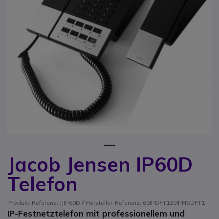
1
Jacob Jensen IP60D
Zum Anfang der Bildgalerie springen
Telefon
Produkt-Referenz: JJIP60D // Hersteller-Referenz: 60IPDFT120IPHSDFT1
IP-Festnetztelefon mit professionellem und