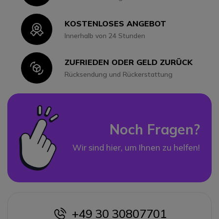
KOSTENLOSES ANGEBOT
Icon
Innerhalb von 24 Stunden
ZUFRIEDEN ODER GELD ZURÜCK
Icon
Rücksendung und Rückerstattung
Noch Fragen?
Wir sind hier, um Ihnen zu helfen!
+49 30 30807701
icon