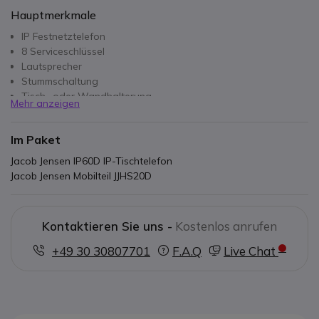
Hauptmerkmale
IP Festnetztelefon
8 Serviceschlüssel
Lautsprecher
Stummschaltung
Tisch- oder Wandhalterung
Mehr anzeigen
Zusätzliches
Mobilteil
JJHS20D inkl.
Im Paket
Jacob Jensen IP60D IP-Tischtelefon
Jacob Jensen Mobilteil JJHS20D
Kontaktieren Sie uns -
Kostenlos anrufen
+49 30 30807701
F.A.Q
Live Chat