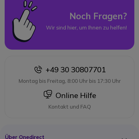
Noch Fragen?
Wir sind hier, um Ihnen zu helfen!
+49 30 30807701
icon
Montag bis Freitag, 8:00 Uhr bis 17:30 Uhr
icon
Online Hilfe
Kontakt und FAQ
Über Onedirect