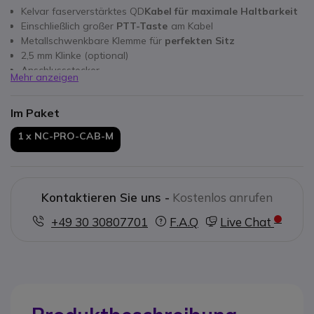
Kelvar faserverstärktes QD
Kabel für maximale Haltbarkeit
Einschließlich großer
PTT-Taste
am Kabel
Metallschwenkbare Klemme für
perfekten Sitz
2,5 mm Klinke (optional)
Anschlussstecker
Mehr anzeigen
Exklusives
Komunica Produkt
Siehe kompatible Modelle unten in der Beschreibung
Im Paket
.
1 x
NC-PRO-CAB-M
Kontaktieren Sie uns -
Kostenlos anrufen
+49 30 30807701
F.A.Q
Live Chat