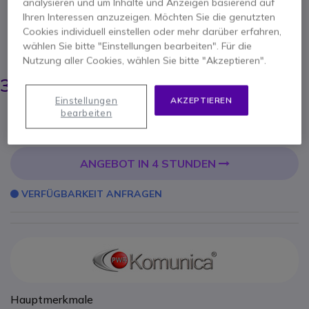
Quick-Disconnect-Kabel mit großer PTT-Taste
analysieren und um Inhalte und Anzeigen basierend auf
am Kabel und 2-poligem Stecker für Motorola,
Ihren Interessen anzuzeigen. Möchten Sie die genutzten
ideal für Headsets der NC-PRO-Serie.
Cookies individuell einstellen oder mehr darüber erfahren,
wählen Sie bitte "Einstellungen bearbeiten". Für die
ERSPARNIS 4,00 €
Nutzung aller Cookies, wählen Sie bitte "Akzeptieren".
44,00 €
39,95 €
-
47,54 €
Inkl. MwSt.
Einstellungen
AKZEPTIEREN
Anzahl
bearbeiten
IN DEN WARENKORB
ANGEBOT IN 4 STUNDEN
VERFÜGBARKEIT ANFRAGEN
Hauptmerkmale