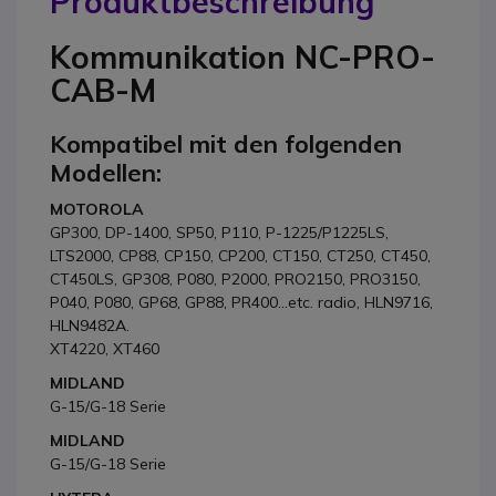
Produktbeschreibung
Kommunikation NC-PRO-
CAB-M
Kompatibel mit den folgenden
Modellen:
MOTOROLA
GP300, DP-1400, SP50, P110, P-1225/P1225LS,
LTS2000, CP88, CP150, CP200, CT150, CT250, CT450,
CT450LS, GP308, P080, P2000, PRO2150, PRO3150,
P040, P080, GP68, GP88, PR400...etc. radio, HLN9716,
HLN9482A.
XT4220, XT460
MIDLAND
G-15/G-18 Serie
MIDLAND
G-15/G-18 Serie