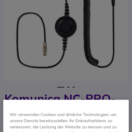
1
2
3
Komunica NC-PRO-
Zum Anfang der Bildgalerie springen
CAB-M
Wir verwenden Cookies und ähnliche Technologien, um
unsere Dienste bereitzustellen, Ihr Einkaufserlebnis zu
Produkt-Referenz: KOMNCPROCABM // Hersteller-Referenz: NC-PRO-
verbessern, die Leistung der Website zu messen und zu
CAB-M