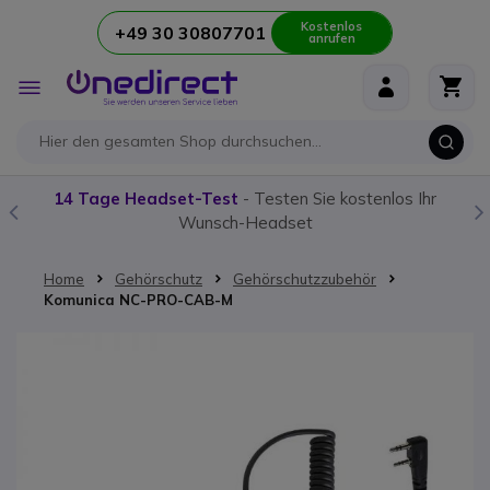
Kostenlos
+49 30 30807701
anrufen
Zum Inhalt springen
Navigation
umschalten
14 Tage Headset-Test
- Testen Sie kostenlos Ihr
Wunsch-Headset
Home
Gehörschutz
Gehörschutzzubehör
Komunica NC-PRO-CAB-M
Zum Ende der Bildgalerie springen