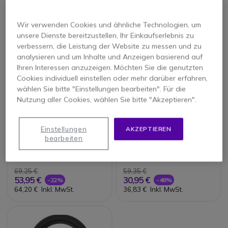
Wir verwenden Cookies und ähnliche Technologien, um
unsere Dienste bereitzustellen, Ihr Einkaufserlebnis zu
verbessern, die Leistung der Website zu messen und zu
analysieren und um Inhalte und Anzeigen basierend auf
Ihren Interessen anzuzeigen. Möchten Sie die genutzten
Cookies individuell einstellen oder mehr darüber erfahren,
wählen Sie bitte "Einstellungen bearbeiten". Für die
Nutzung aller Cookies, wählen Sie bitte "Akzeptieren".
Huddly USB-C auf
Huddly USB-C auf
Einstellungen
AKZEPTIEREN
USB-A Kabel 1,15m
USB-A Kabel 0,6m
bearbeiten
69,25 €
59,35 €
53,95 €
30,95 €
-22%
-48%
64,20 €
Inkl. MwSt.
36,83 €
Inkl. MwSt.