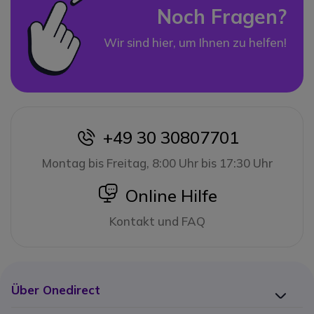
Noch Fragen?
Wir sind hier, um Ihnen zu helfen!
+49 30 30807701
icon
Montag bis Freitag, 8:00 Uhr bis 17:30 Uhr
icon
Online Hilfe
Kontakt und FAQ
Über Onedirect