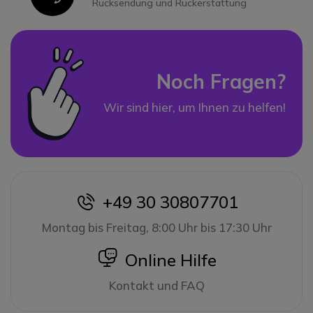
Rücksendung und Rückerstattung
Noch Fragen?
Wir sind hier, um Ihnen zu helfen!
+49 30 30807701
icon
Montag bis Freitag, 8:00 Uhr bis 17:30 Uhr
icon
Online Hilfe
Kontakt und FAQ