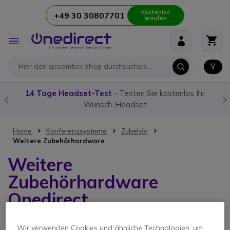
Kostenlos
+49 30 30807701
anrufen
Zum Inhalt springen
Navigation
umschalten
14 Tage Headset-Test
- Testen Sie kostenlos Ihr
Wunsch-Headset
Home
Konferenzsysteme
Zubehör
Weitere Zubehörhardware
Weitere
Zubehörhardware
Onedirect
Wir verwenden Cookies und ähnliche Technologien, um