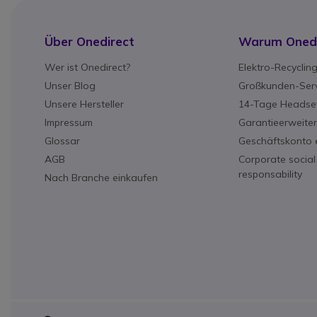
Über Onedirect
Warum Onedi
Wer ist Onedirect?
Elektro-Recyclin
Unser Blog
Großkunden-Serv
Unsere Hersteller
14-Tage Headset
Impressum
Garantieerweite
Glossar
Geschäftskonto e
AGB
Corporate social
responsability
Nach Branche einkaufen