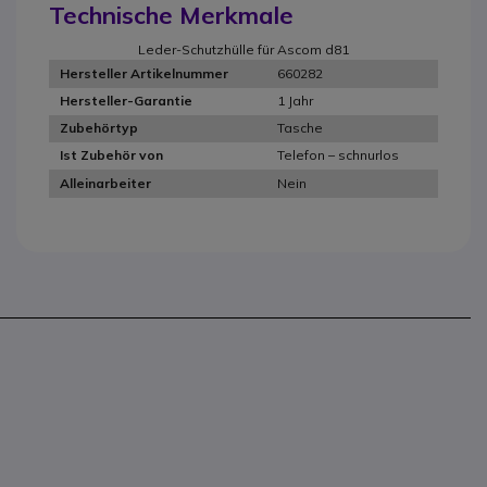
Technische Merkmale
Leder-Schutzhülle für Ascom d81
660282
Hersteller Artikelnummer
1 Jahr
Hersteller-Garantie
Tasche
Zubehörtyp
Telefon – schnurlos
Ist Zubehör von
Nein
Alleinarbeiter