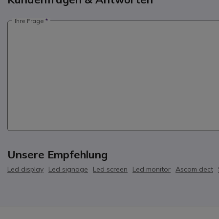
Ihre Frage
Unsere Empfehlung
Led display
Led signage
Led screen
Led monitor
Ascom dect