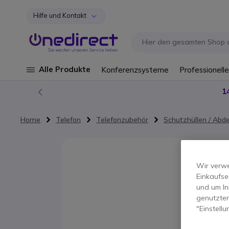
Hilfe und Kontakt
Zum Inhalt springen
Alle Produkte
Konferenzsysteme
Professionelle
1
Home
Telefon
Telefonzubehör
Schutzhüllen / Ab
Zum Ende der Bildgalerie springen
Wir verwe
Einkaufse
und um In
genutzten
"Einstell