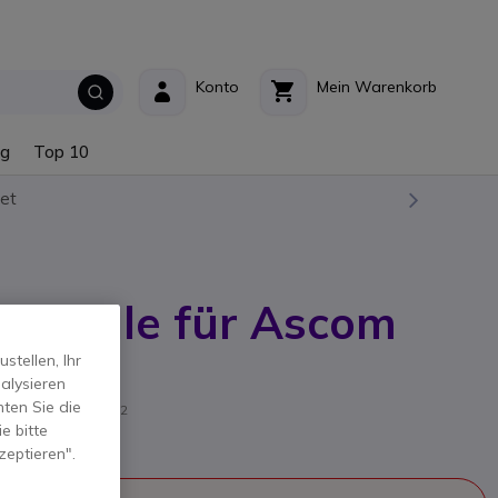
Konto
Mein Warenkorb
ng
Top 10
et
utzhülle für Ascom
tellen, Ihr
alysieren
ten Sie die
ler-Referenz: 660282
e bitte
zeptieren".