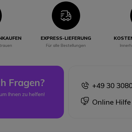
con
Icon
INKAUFEN
EXPRESS-LIEFERUNG
KOSTE
trauen
Für alle Bestellungen
Inner
h Fragen?
+49 30 308
icon
 um Ihnen zu helfen!
icon
Online Hilfe