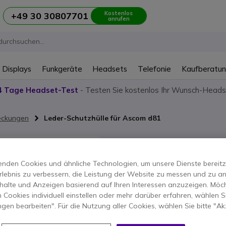
Kostenlos
+49 30 30807701
anrufen
 Displays
Funkgeräte
Headsets
Telefonie
Kaufberatu
4 Tage Headset-Test
- Testen Sie kostenlos Ihr Wunsch-Heads
deckungen
Leder-Schutzhülle für Ascom d81
Leder-Sch
d81
nden Cookies und ähnliche Technologien, um unsere Dienste bereitzus
rlebnis zu verbessern, die Leistung der Website zu messen und zu an
halte und Anzeigen basierend auf Ihren Interessen anzuzeigen. Möch
Produkt-Referenz: ASD81E // Herstel
 Cookies individuell einstellen oder mehr darüber erfahren, wählen Si
Handyhülle aus Leder
ungen bearbeiten". Für die Nutzung aller Cookies, wählen Sie bitte "Ak