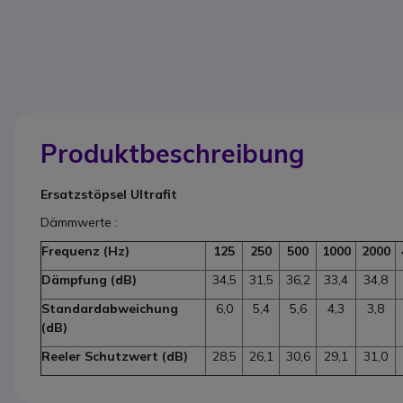
Produktbeschreibung
Ersatzstöpsel Ultrafit
Dämmwerte :
Frequenz (Hz)
125
250
500
1000
2000
Dämpfung (dB)
34,5
31,5
36,2
33,4
34,8
Standardabweichung
6,0
5,4
5,6
4,3
3,8
(dB)
Reeler Schutzwert (dB)
28,5
26,1
30,6
29,1
31,0