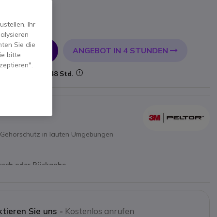
tellen, Ihr
alysieren
ten Sie die
ANGEBOT IN 4 STUNDEN
 WARENKORB
e bitte
zeptieren".
Lieferung:
24/48 Std.
n Gehörschutz in lauten Umgebungen
ausch oder Rückgabe
tieren Sie uns -
Kostenlos anrufen