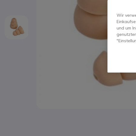
Wir verwe
Einkaufse
und um In
genutzten
"Einstell
Zum Anfang der Bildgalerie springen