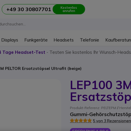
Kostenlos
+49 30 30807701
anrufen
 Displays
Funkgeräte
Headsets
Telefonie
Kaufberatu
4 Tage Headset-Test
- Testen Sie kostenlos Ihr Wunsch-Heads
M PELTOR Ersatzstöpsel Ultrafit (beige)
LEP100 3
Ersatzstöps
Produkt-Referenz: PELTEPM // Herste
Gummi-Gehörschutzstöps
5 von 3 Rezensionen