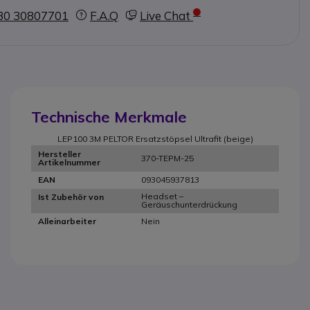
30 30807701
F.A.Q
Live Chat
Technische Merkmale
LEP100 3M PELTOR Ersatzstöpsel Ultrafit (beige)
Hersteller
370-TEPM-25
Artikelnummer
093045937813
EAN
Headset –
Ist Zubehör von
Geräuschunterdrückung
Nein
Alleinarbeiter