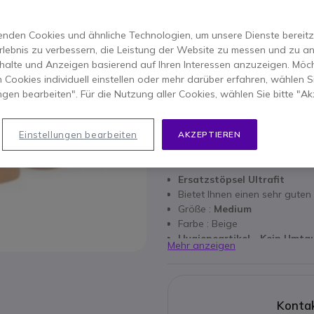
ERSPARNIS 1,00 €
13,15 €
11,95 €
nden Cookies und ähnliche Technologien, um unsere Dienste bereitzus
-
14,22 €
Inkl. MwSt.
rlebnis zu verbessern, die Leistung der Website zu messen und zu an
Anzahl
halte und Anzeigen basierend auf Ihren Interessen anzuzeigen. Möch
IN DEN
 Cookies individuell einstellen oder mehr darüber erfahren, wählen Si
ungen bearbeiten". Für die Nutzung aller Cookies, wählen Sie bitte "Ak
1 Produkte
auf Lager
Einstellungen bearbeiten
AKZEPTIEREN
Hauptmerkmale
Ersatzstöpsel Ultrafit
Bietet Ihnen einen sehr gute
Größe :
Medium
Farbe : Beige
Hygieneartikel - Kein Umt
Mehr anzeigen
Kontak