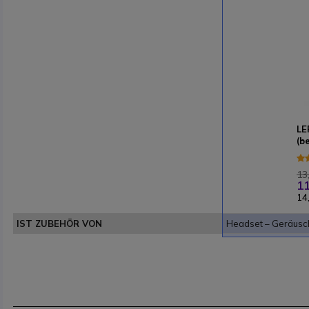
LE
(b
13
11
14
IST ZUBEHÖR VON
Headset – Geräusc