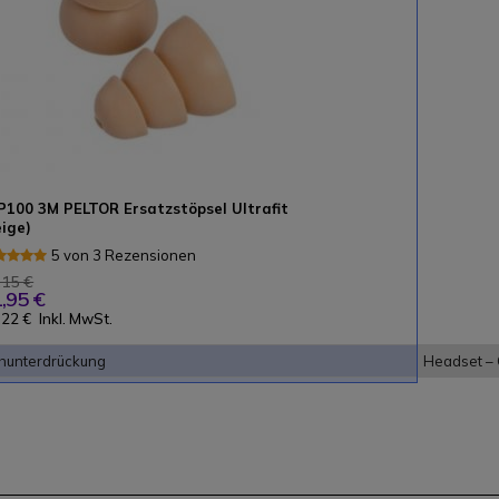
P100 3M PELTOR Ersatzstöpsel Ultrafit
eige)
5 von 3 Rezensionen
,15 €
,95 €
,22 €
Inkl. MwSt.
hunterdrückung
Headset –