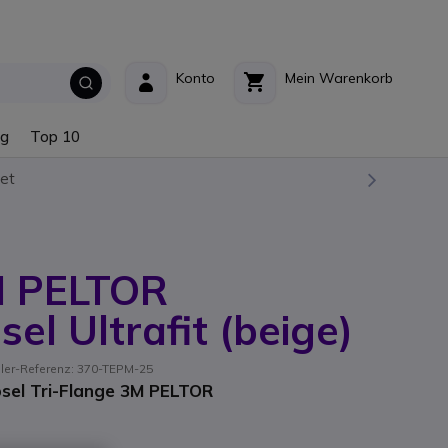
Konto
Mein Warenkorb
ng
Top 10
et
M PELTOR
el Ultrafit (beige)
ller-Referenz: 370-TEPM-25
el Tri-Flange 3M PELTOR