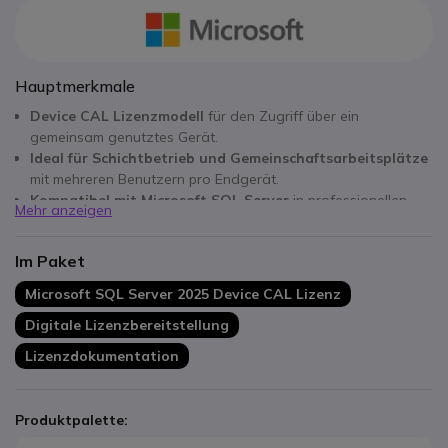
Hauptmerkmale
Device CAL Lizenzmodell
für den Zugriff über ein
gemeinsam genutztes Gerät.
Ideal für Schichtbetrieb und Gemeinschaftsarbeitsplätze
mit mehreren Benutzern pro Endgerät.
Kompatibel mit Microsoft SQL Server
in professionellen
Mehr anzeigen
Unternehmensumgebungen.
Zentrale Geräte-Lizenzierung
vereinfacht die Verwaltung
Im Paket
von SQL-Zugriffen.
Geeignet für On-Premise und hybride IT-Infrastrukturen
Microsoft SQL Server 2025 Device CAL Lizenz
mit SQL Server Bereitstellung.
Digitale Lizenzbereitstellung
Flexible Nutzung
für Terminals, Arbeitsstationen und
gemeinsam genutzte PCs.
Lizenzdokumentation
Produktpalette: