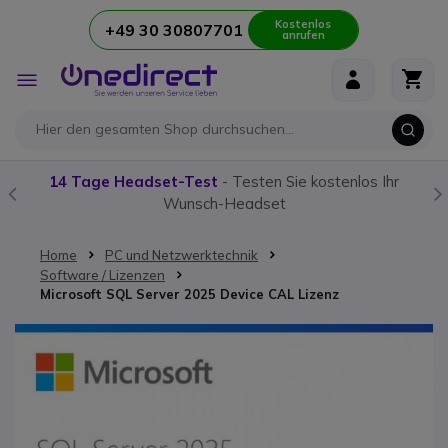
Kostenlos
+49 30 30807701
anrufen
Zum Inhalt springen
Navigation
umschalten
14 Tage Headset-Test
- Testen Sie kostenlos Ihr
Wunsch-Headset
Home
PC und Netzwerktechnik
Software / Lizenzen
Microsoft SQL Server 2025 Device CAL Lizenz
Zum Ende der Bildgalerie springen