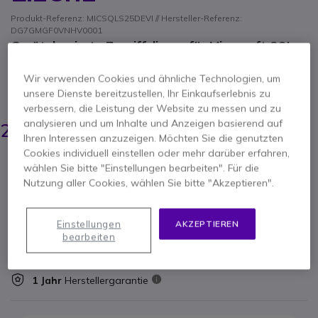
Produkt-Referenz: MICSQLS25DEVI // Hersteller-Referenz:
DG7GMGF0VNHV0001
Gerätebasierte Zugriffslizenz für Microsoft SQL
Server 2025 zur gemeinsamen Nutzung von SQL-
Serverressourcen über ein lizenziertes Gerät.
Wir verwenden Cookies und ähnliche Technologien, um
unsere Dienste bereitzustellen, Ihr Einkaufserlebnis zu
ERSPARNIS 110,00 €
GENERALÜBERHOLT
verbessern, die Leistung der Website zu messen und zu
379,95 €
analysieren und um Inhalte und Anzeigen basierend auf
269,95 €
-
321,24 €
Inkl. MwSt.
Ihren Interessen anzuzeigen. Möchten Sie die genutzten
Cookies individuell einstellen oder mehr darüber erfahren,
Anzahl
wählen Sie bitte "Einstellungen bearbeiten". Für die
IN DEN WARENKORB
Nutzung aller Cookies, wählen Sie bitte "Akzeptieren".
ANGEBOT IN 4 STUNDEN
Einstellungen
AKZEPTIEREN
bearbeiten
AUF LAGER
1 Jahr
Herstellergarantie