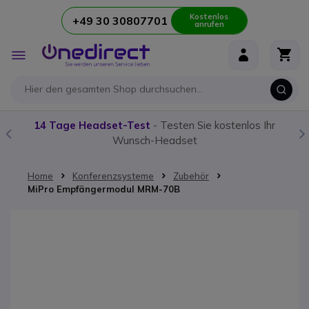
Kostenlos
+49 30 30807701
anrufen
Zum Inhalt springen
Navigation
umschalten
14 Tage Headset-Test
- Testen Sie kostenlos Ihr
Wunsch-Headset
Home
Konferenzsysteme
Zubehör
MiPro Empfängermodul MRM-70B
Zum Ende der Bildgalerie springen