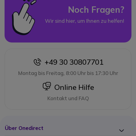
Noch Fragen?
Wir sind hier, um Ihnen zu helfen!
+49 30 30807701
icon
Montag bis Freitag, 8:00 Uhr bis 17:30 Uhr
icon
Online Hilfe
Kontakt und FAQ
Über Onedirect