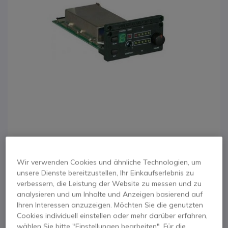
1
Wir verwenden Cookies und ähnliche Technologien, um
MiPro
Zum Anfang der Bildgalerie springen
unsere Dienste bereitzustellen, Ihr Einkaufserlebnis zu
Empfängermodul
verbessern, die Leistung der Website zu messen und zu
analysieren und um Inhalte und Anzeigen basierend auf
MRM-70B
Ihren Interessen anzuzeigen. Möchten Sie die genutzten
Cookies individuell einstellen oder mehr darüber erfahren,
wählen Sie bitte "Einstellungen bearbeiten". Für die