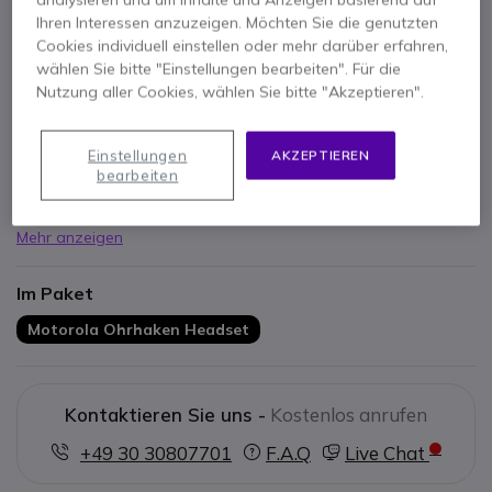
Ihren Interessen anzuzeigen. Möchten Sie die genutzten
Cookies individuell einstellen oder mehr darüber erfahren,
Hauptmerkmale
wählen Sie bitte "Einstellungen bearbeiten". Für die
Nutzung aller Cookies, wählen Sie bitte "Akzeptieren".
Ohrhakenheadset mit Mikrofon
Kompatibel:
Mit CLP446 Funkgeräten
Komfort:
Bequemes Tragen
Einstellungen
AKZEPTIEREN
Design:
Diskret
bearbeiten
Extras:
Mit Krawatten-Clip
Wir empfehlen auch die günstigere Variante:
PIJR17CLP
Variante:
mit Spiralkabel (Abbildung Beispielhaft)
Mehr anzeigen
Im Paket
Motorola Ohrhaken Headset
Kontaktieren Sie uns -
Kostenlos anrufen
+49 30 30807701
F.A.Q
Live Chat