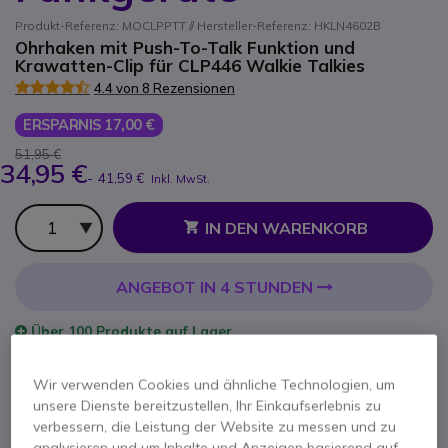
Produkt-Referenz: MOCLPPTT // Hersteller-Referenz: HKLN4602B
Ohrhaken mit Push-To-Talk Funktion und
Krawatten-Clip für CLP446 Walkie Talkies
4.4 von 8 Rezensionen
ERSPARNIS 17,00 €
51,95 €
34,95 €
-
41,59 €
Inkl. MwSt.
Anzahl
IN DEN WARENKORB
ANGEBOT IN 4 STUNDEN
Über
100 Produkte
auf Lager
Lieferung:
24/48 Std.
Wir verwenden Cookies und ähnliche Technologien, um
unsere Dienste bereitzustellen, Ihr Einkaufserlebnis zu
verbessern, die Leistung der Website zu messen und zu
analysieren und um Inhalte und Anzeigen basierend auf