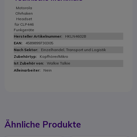
Motorola
Ohrhaken
Headset
für CLP446
Funkgeräte
HKLN4602B
4589899730305
Einzelhandel, Transport und Logistik
Kopfhörer/Mikro
Walkie Talkie
Nein
Ähnliche Produkte