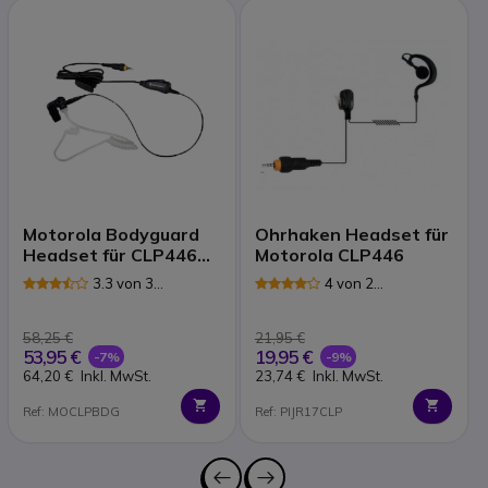
Motorola Bodyguard
Ohrhaken Headset für
Headset für CLP446
Motorola CLP446
Funkgeräte
3.3 von 3
4 von 2
Rezensionen
Rezensionen
58,25 €
21,95 €
53,95 €
19,95 €
-7%
-9%
64,20 €
Inkl. MwSt.
23,74 €
Inkl. MwSt.
Ref: MOCLPBDG
Ref: PIJR17CLP