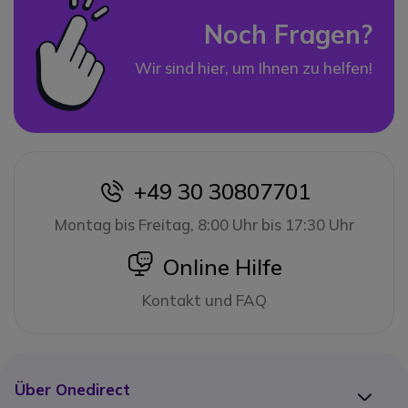
Noch Fragen?
Wir sind hier, um Ihnen zu helfen!
+49 30 30807701
icon
Montag bis Freitag, 8:00 Uhr bis 17:30 Uhr
icon
Online Hilfe
Kontakt und FAQ
Über Onedirect