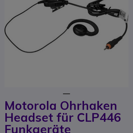
1
Motorola Ohrhaken
Zum Anfang der Bildgalerie springen
Headset für CLP446
Funkgeräte