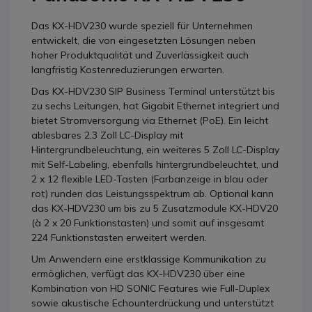
Das KX-HDV230 wurde speziell für Unternehmen
entwickelt, die von eingesetzten Lösungen neben
hoher Produktqualität und Zuverlässigkeit auch
langfristig Kostenreduzierungen erwarten.
Das KX-HDV230 SIP Business Terminal unterstützt bis
zu sechs Leitungen, hat Gigabit Ethernet integriert und
bietet Stromversorgung via Ethernet (PoE). Ein leicht
ablesbares 2,3 Zoll LC-Display mit
Hintergrundbeleuchtung, ein weiteres 5 Zoll LC-Display
mit Self-Labeling, ebenfalls hintergrundbeleuchtet, und
2 x 12 flexible LED-Tasten (Farbanzeige in blau oder
rot) runden das Leistungsspektrum ab. Optional kann
das KX-HDV230 um bis zu 5 Zusatzmodule KX-HDV20
(à 2 x 20 Funktionstasten) und somit auf insgesamt
224 Funktionstasten erweitert werden.
Um Anwendern eine erstklassige Kommunikation zu
ermöglichen, verfügt das KX-HDV230 über eine
Kombination von HD SONIC Features wie Full-Duplex
sowie akustische Echounterdrückung und unterstützt