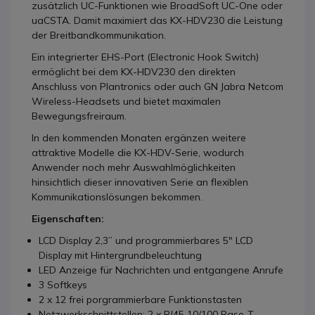
zusätzlich UC-Funktionen wie BroadSoft UC-One oder
uaCSTA. Damit maximiert das KX-HDV230 die Leistung
der Breitbandkommunikation.
Ein integrierter EHS-Port (Electronic Hook Switch)
ermöglicht bei dem KX-HDV230 den direkten
Anschluss von Plantronics oder auch GN Jabra Netcom
Wireless-Headsets und bietet maximalen
Bewegungsfreiraum.
In den kommenden Monaten ergänzen weitere
attraktive Modelle die KX-HDV-Serie, wodurch
Anwender noch mehr Auswahlmöglichkeiten
hinsichtlich dieser innovativen Serie an flexiblen
Kommunikationslösungen bekommen.
Eigenschaften:
LCD Display 2,3” und programmierbares 5" LCD
Display mit Hintergrundbeleuchtung
LED Anzeige für Nachrichten und entgangene Anrufe
3 Softkeys
2 x 12 frei porgrammierbare Funktionstasten
Netzwerkschnittstellen: 2 x RJ45 10/100 Base-T