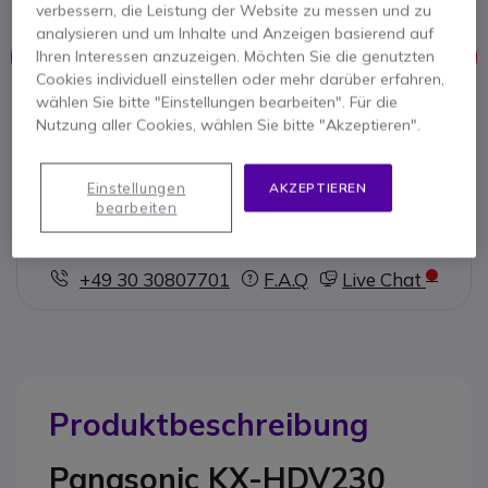
verbessern, die Leistung der Website zu messen und zu
analysieren und um Inhalte und Anzeigen basierend auf
Ihren Interessen anzuzeigen. Möchten Sie die genutzten
Dieses Produkt wird nicht mehr hergestellt
Cookies individuell einstellen oder mehr darüber erfahren,
wählen Sie bitte "Einstellungen bearbeiten". Für die
Hier finden Sie eine Übersicht ähnlicher Produkte.
Nutzung aller Cookies, wählen Sie bitte "Akzeptieren".
Ähnliche Produkte prüfen
Einstellungen
AKZEPTIEREN
bearbeiten
Kontaktieren Sie uns -
Kostenlos anrufen
+49 30 30807701
F.A.Q
Live Chat
Produktbeschreibung
Panasonic KX-HDV230