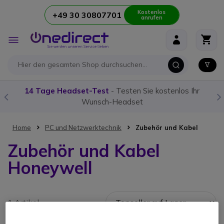
Kostenlos
+49 30 30807701
anrufen
Zum Inhalt springen
Navigation
umschalten
14 Tage Headset-Test
- Testen Sie kostenlos Ihr
Wunsch-Headset
Home
PC und Netzwerktechnik
Zubehör und Kabel
Zubehör und Kabel
Honeywell
1 Artikel