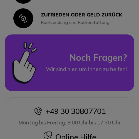
ZUFRIEDEN ODER GELD ZURÜCK
Icon
Rücksendung und Rückerstattung
Noch Fragen?
Wir sind hier, um Ihnen zu helfen!
+49 30 30807701
icon
Montag bis Freitag, 8:00 Uhr bis 17:30 Uhr
icon
Online Hilfe