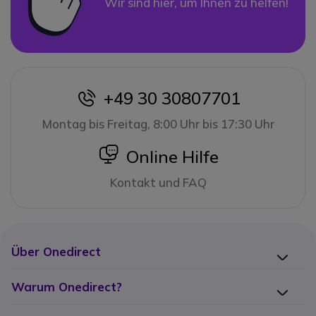
Wir sind hier, um Ihnen zu helfen!
+49 30 30807701
icon
Montag bis Freitag, 8:00 Uhr bis 17:30 Uhr
icon
Online Hilfe
Kontakt und FAQ
Über Onedirect
Warum Onedirect?