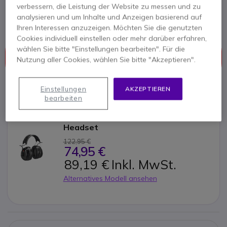
Produkt-Referenz: PELALERTFM // Hersteller-Referenz: M2RX7A2
verbessern, die Leistung der Website zu messen und zu
Gehörschutz Headset und Radio in einem Gerät
analysieren und um Inhalte und Anzeigen basierend auf
Ihren Interessen anzuzeigen. Möchten Sie die genutzten
Cookies individuell einstellen oder mehr darüber erfahren,
Dieses Produkt wird nicht mehr hergestellt
wählen Sie bitte "Einstellungen bearbeiten". Für die
Wir empfehlen Ihnen als Nachfolgeprodukt:
3M
Nutzung aller Cookies, wählen Sie bitte "Akzeptieren".
PELTOR WorkTunes Pro FM Headset
Einstellungen
AKZEPTIEREN
bearbeiten
3M PELTOR WorkTunes Pro FM
Headset
122,95 €
74,95 €
89,19 €
Inkl. MwSt.
Alternatives Modell ansehen