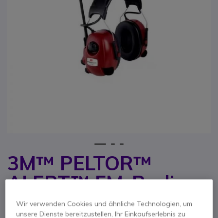
1
2
3
3M™ PELTOR™
Zum Anfang der Bildgalerie springen
ALERT™ FM-Radio
Headset, Kopfbügel
Wir verwenden Cookies und ähnliche Technologien, um
unsere Dienste bereitzustellen, Ihr Einkaufserlebnis zu