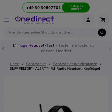
Kostenlos
+49 30 30807701
anrufen
Zum Inhalt springen
Navigation
umschalten
14 Tage Headset-Test
- Testen Sie kostenlos Ihr
Wunsch-Headset
Home
Gehörschutz
Gehörschutz mit Mikrofonen
3M™ PELTOR™ ALERT™ FM-Radio Headset, Kopfbügel
Zum Ende der Bildgalerie springen