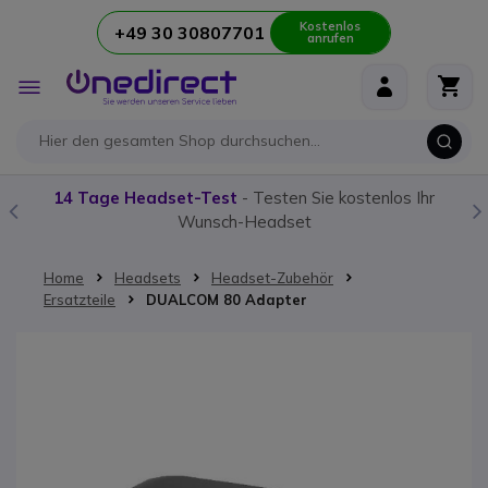
Kostenlos
+49 30 30807701
anrufen
Zum Inhalt springen
Navigation
umschalten
14 Tage Headset-Test
- Testen Sie kostenlos Ihr
Wunsch-Headset
Home
Headsets
Headset-Zubehör
Ersatzteile
DUALCOM 80 Adapter
Zum Ende der Bildgalerie springen