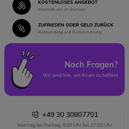
KOSTENLOSES ANGEBOT
Icon
Innerhalb von 24 Stunden
ZUFRIEDEN ODER GELD ZURÜCK
Icon
Rücksendung und Rückerstattung
Noch Fragen?
Wir sind hier, um Ihnen zu helfen!
+49 30 30807701
icon
Montag bis Freitag, 8:00 Uhr bis 17:30 Uhr