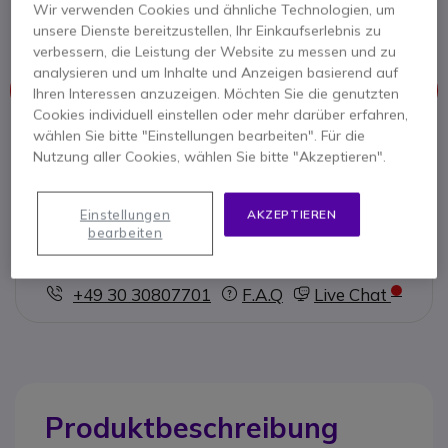
Überwachungszwecke in einer professionellen
Wir verwenden Cookies und ähnliche Technologien, um
Umgebung
unsere Dienste bereitzustellen, Ihr Einkaufserlebnis zu
verbessern, die Leistung der Website zu messen und zu
analysieren und um Inhalte und Anzeigen basierend auf
Dieses Produkt wird nicht mehr hergestellt
Ihren Interessen anzuzeigen. Möchten Sie die genutzten
Cookies individuell einstellen oder mehr darüber erfahren,
wählen Sie bitte "Einstellungen bearbeiten". Für die
Hier finden Sie eine Übersicht ähnlicher Produkte.
Nutzung aller Cookies, wählen Sie bitte "Akzeptieren".
Ähnliche Produkte prüfen
Einstellungen
AKZEPTIEREN
bearbeiten
Kontaktieren Sie uns -
Kostenlos anrufen
+49 30 30807701
F.A.Q
Live Chat
Produktbeschreibung