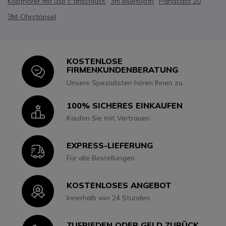
Kopfhörer mit usb c anschluss
3m bluetooth
Panacast 20
3M-Ohrstöpsel
KOSTENLOSE
Icon
FIRMENKUNDENBERATUNG
Unsere Spezialisten hören Ihnen zu
100% SICHERES EINKAUFEN
Icon
Kaufen Sie mit Vertrauen
EXPRESS-LIEFERUNG
Icon
Für alle Bestellungen
KOSTENLOSES ANGEBOT
Icon
Innerhalb von 24 Stunden
ZUFRIEDEN ODER GELD ZURÜCK