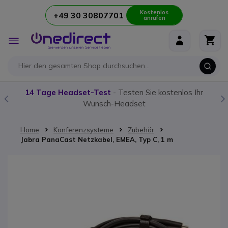
Kostenlos
+49 30 30807701
anrufen
Zum Inhalt springen
Navigation
umschalten
14 Tage Headset-Test
- Testen Sie kostenlos Ihr
Wunsch-Headset
Home
Konferenzsysteme
Zubehör
Jabra PanaCast Netzkabel, EMEA, Typ C, 1 m
Zum Ende der Bildgalerie springen