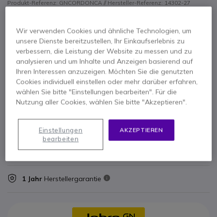
Produkt-Referenz: GNCORDONCA // Hersteller-Referenz: 14302-27
Offizielles Jabra EMEA USB-C 1 m Stromkabel für
PanaCast Systeme - zuverlässige
Stromversorgung für professionelle
Wir verwenden Cookies und ähnliche Technologien, um
Konferenzräume.
unsere Dienste bereitzustellen, Ihr Einkaufserlebnis zu
verbessern, die Leistung der Website zu messen und zu
32,95 €
39,21 €
Inkl. MwSt.
analysieren und um Inhalte und Anzeigen basierend auf
Ihren Interessen anzuzeigen. Möchten Sie die genutzten
Anzahl
IN DEN WARENKORB
Cookies individuell einstellen oder mehr darüber erfahren,
wählen Sie bitte "Einstellungen bearbeiten". Für die
Nutzung aller Cookies, wählen Sie bitte "Akzeptieren".
ANGEBOT IN 4 STUNDEN
Nicht lieferbar
Einstellungen
AKZEPTIEREN
bearbeiten
2 Produkte im Plattformbestand
Lieferung:
5-7 Tage
1 Jahr
Herstellergarantie