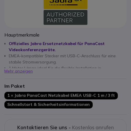
Hauptmerkmale
Offizielles Jabra Ersatznetzkabel für PanaCast
Videokonferenzgeräte.
EMEA-kompatibler Stecker mit USB-C-Anschluss für eine
stabile Stromversorgung.
1 Meter Länge ideal für die flexible Installation in
Mehr anzeigen
Meetingräumen oder Büros.
Haltbare Konstruktion mit verstärkter Zugentlastung für den
Im Paket
langfristigen Einsatz.
Perfektes Ersatz- oder Austauschzubehör für professionelle
1 × Jabra PanaCast Netzkabel EMEA USB-C 1 m / 3 ft
AV-Setups.
Schnellstart & Sicherheitsinformationen
Schwarze Farbe passend zu Jabra PanaCast Geräten und
AV-Umgebungen.
Kontaktieren Sie uns -
Kostenlos anrufen