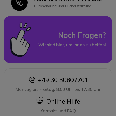
Icon
Rücksendung und Rückerstattung
Noch Fragen?
Wir sind hier, um Ihnen zu helfen!
+49 30 30807701
icon
Montag bis Freitag, 8:00 Uhr bis 17:30 Uhr
icon
Online Hilfe
Kontakt und FAQ